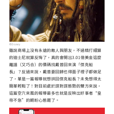
©Disney
雖說商場上沒有永遠的敵人與朋友，不過精打細算
的迪士尼就算反悔了，真的會開出3.01億美金這麼
離譜（又巧合）的價碼找戴普回來演「傑克船
長」？反過來說，戴普要回歸也得面子裡子都做足
了，單是一篇報導就想拱回傑克船長？未免想得太
簡單輕鬆了！對目前處於諜對諜態勢的雙方來說，
這篇空穴來風的報導最多也就是反映出好事者“皇
帝不急”的期盼心態罷了。