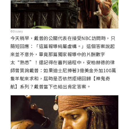
©Disney
今天稍早，戴普的公關代表在接受NBC訪問時，只
簡短回應：「這篇報導純屬虛構。」這個答案說起
來並不意外，畢竟那篇獨家報導中的片酬數字
太“熟悉”！還記得在審判過程中，安柏赫德的律
師曾質詢戴普：如果迪士尼捧著3億美金外加100萬
隻羊駝來求和，屆時是否依然拒絕回歸【神鬼奇
航】系列？戴普當下也給出肯定答案。