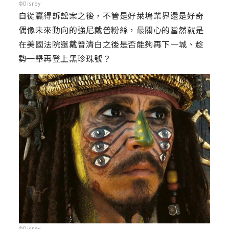
©Disney
自從贏得訴訟案之後，不管是好萊塢業界還是好奇
偶像未來動向的強尼戴普粉絲，最關心的當然就是
在美國法院還戴普清白之後是否能夠再下一城、趁
勢一舉再登上黑珍珠號？
©Disney