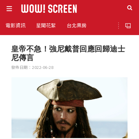
電影資訊
星聞花絮
台北票房
皇帝不急！強尼戴普回應回歸迪士
尼傳言
發佈日期：2022-06-28