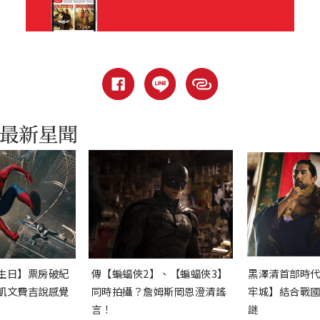
生日】票房破紀
傳【蝙蝠俠2】、【蝙蝠俠3】
黑澤清首部時
凱文費吉說感覺
同時拍攝？詹姆斯岡恩澄清謠
牢城】結合戰
言！
謎