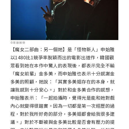
©車庫娛樂
【魔女二部曲：另一個她】是「怪物新人」申始雅
以1480比1競爭率脫穎而出的電影出道作，韓國觀
眾看到她在本作中驚人的表現後，都表示完全不輸
「魔女前輩」金多美，而申始雅也表示十分感謝金
多美的照顧，她說：「其實多美姐存在的本身，就
讓我感到十分安心。」對於和金多美合作的感想，
申始雅表示：「一起拍攝時，覺得光是能和她對戲
內心就變得很踏實。因為一切都是第一次經歷的過
程，對於我所好奇的部分，多美姐都會給我很多建
議。」對於不斷被與金多美比較是否會有壓力的提