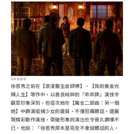
©車庫娛樂
徐恩秀之前在【浪漫醫生金師傅】、【我的黃金光
輝人生】等作中，以善良純粹的「乖乖牌」演技令
觀眾印象深刻，但這次她在【魔女二部曲：另一個
她】中飾演追捕少女的要員，不僅狂飆髒話，還展
現精彩動作演技，突破形象的演出也令晉久讚嘆不
已，他說：「徐恩秀原本是完全不會說髒話的人，