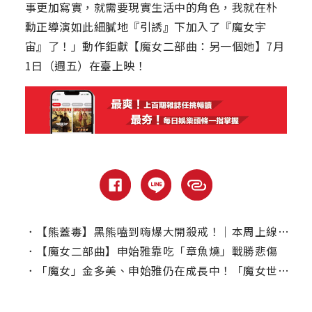
事更加寫實，就需要現實生活中的角色，我就在朴
勳正導演如此細膩地『引誘』下加入了『魔女宇
宙』了！」動作鉅獻【魔女二部曲：另一個她】7月
1日（週五）在臺上映！
．
【熊蓋毒】黑熊嗑到嗨爆大開殺戒！｜本周上線、電視首播推薦
．
【魔女二部曲】申始雅靠吃「章魚燒」戰勝悲傷
．
「魔女」金多美、申始雅仍在成長中！「魔女世界觀」才剛剛開始