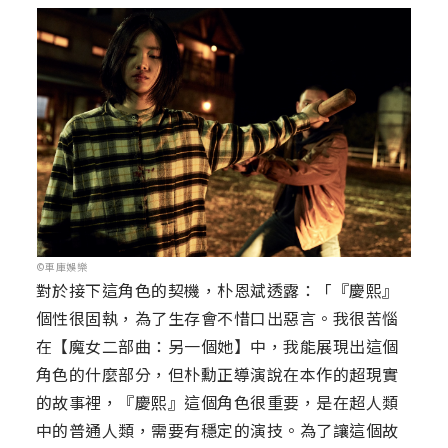
©車庫娛樂
對於接下這角色的契機，朴恩斌透露：「『慶熙』
個性很固執，為了生存會不惜口出惡言。我很苦惱
在【魔女二部曲：另一個她】中，我能展現出這個
角色的什麼部分，但朴勳正導演說在本作的超現實
的故事裡，『慶熙』這個角色很重要，是在超人類
中的普通人類，需要有穩定的演技。為了讓這個故