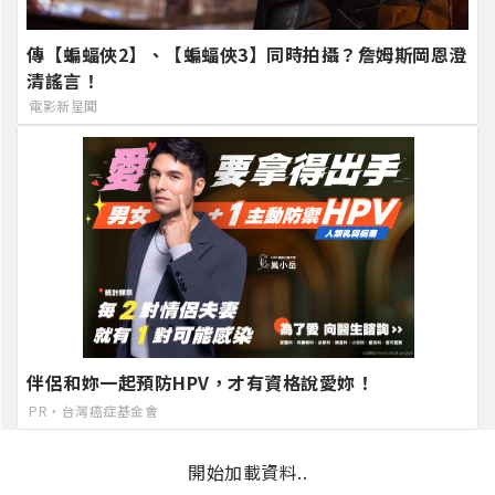
傳【蝙蝠俠2】、【蝙蝠俠3】同時拍攝？詹姆斯岡恩澄
清謠言！
電影新星聞
伴侶和妳一起預防HPV，才有資格說愛妳！
PR・台灣癌症基金會
開始加載資料..