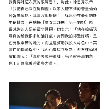
我覺得她這次真的很厲害！」對此，徐恩秀表示：
「我把自己關在房間裡，以家人聽不到的音量偷偷
練習罵髒話，其實沒那麼難！」徐恩秀在最近訪談
中還透露，在拍攝【魔女二部曲：另一個她】時，
最感謝的人是前輩李鍾碩，她表示：「他在拍攝現
場真的給我很多加油打氣，常問我拍得還好嗎，是
否有很辛苦的地方，而且還幫助我投入角色中。其
實在拍攝過程中，我內心曾感到很累，但李鍾碩總
會稱讚我：『真的表現得很棒，完全就是那個角
色！』讓我獲得很多力量。」