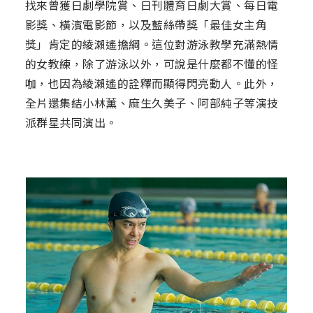
找來曾獲日劇學院賞、日刊體育日劇大賞、每日電
影獎、橫濱電影節，以及藍絲帶獎「最佳女主角
獎」肯定的綾瀨遙擔綱。這位對游泳教學充滿熱情
的女教練，除了游泳以外，可說是什麼都不懂的怪
咖，也因為綾瀨遙的詮釋而顯得閃亮動人。此外，
全片還集結小林薰、麻生久美子、阿部純子等演技
派群星共同演出。