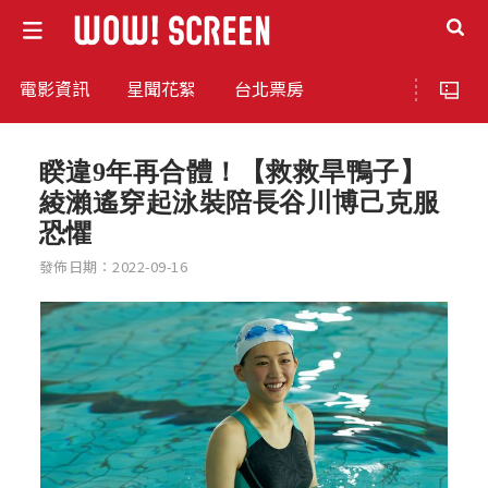
電影資訊
星聞花絮
台北票房
睽違9年再合體！【救救旱鴨子】
綾瀨遙穿起泳裝陪長谷川博己克服
恐懼
發佈日期：2022-09-16