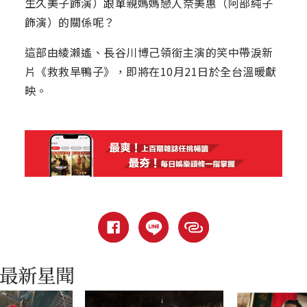
生久美子飾演）跟單親媽媽戀人奈美惠（阿部純子
飾演）的關係呢？
這部由綾瀨遙、長谷川博己領銜主演的笑中帶淚新
片《救救旱鴨子》，即將在10月21日於全台溫暖獻
映。