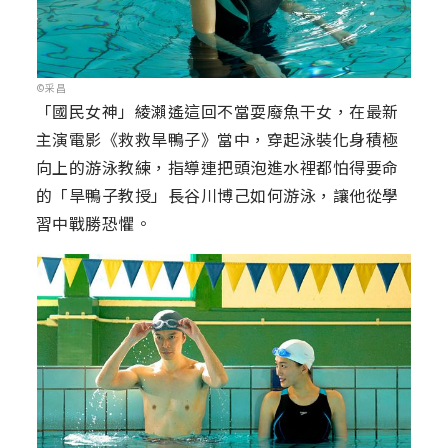
©采昌
「國民女神」綾瀨遙這回不當耍廢魚干女，在最新
主演電影《救救旱鴨子》當中，穿起泳裝化身積極
向上的游泳教練，指導連把頭泡進水裡都怕得要命
的「旱鴨子教授」長谷川博己如何游泳，讓他從學
習中戰勝恐懼。