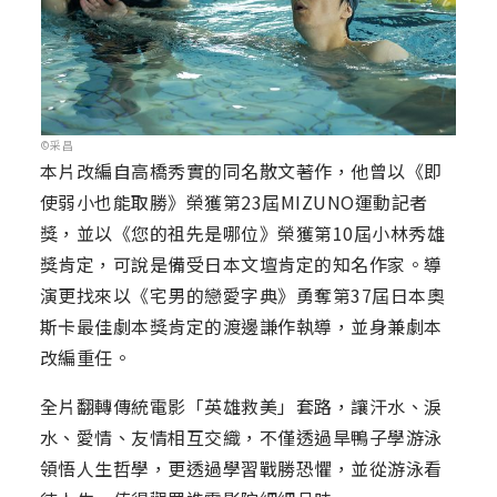
©采昌
本片改編自高橋秀實的同名散文著作，他曾以《即
使弱小也能取勝》榮獲第23屆MIZUNO運動記者
獎，並以《您的祖先是哪位》榮獲第10屆小林秀雄
獎肯定，可說是備受日本文壇肯定的知名作家。導
演更找來以《宅男的戀愛字典》勇奪第37屆日本奧
斯卡最佳劇本獎肯定的渡邊謙作執導，並身兼劇本
改編重任。
全片翻轉傳統電影「英雄救美」套路，讓汗水、淚
水、愛情、友情相互交織，不僅透過旱鴨子學游泳
領悟人生哲學，更透過學習戰勝恐懼，並從游泳看