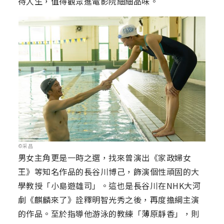
待人生，值得觀眾進電影院細細品味。
©采昌
男女主角更是一時之選，找來曾演出《家政婦女
王》等知名作品的長谷川博己，飾演個性頑固的大
學教授「小島遊雄司」。這也是長谷川在NHK大河
劇《麒麟來了》詮釋明智光秀之後，再度擔綱主演
的作品。至於指導他游泳的教練「薄原靜香」，則