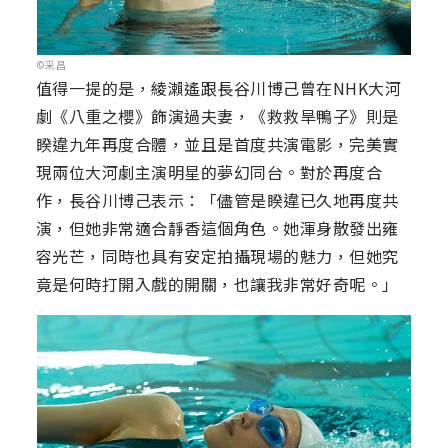
©采昌
值得一提的是，綾瀨遙跟長谷川博己曾在NHK大河
劇《八重之櫻》飾演過夫妻，《救救旱鴨子》則是
睽違九年再度合體，並且是首度共演電影，完美實
現兩位大河劇主演明星的夢幻同台。對於再度合
作，長谷川博己表示：「儘管是睽違已久地再度共
演，但她非常適合靜香這個角色。她渾身散發出雍
容光芒，同時也具有安定拍攝現場的魅力，但她究
竟是何時打開入戲的開關，也讓我非常好奇呢。」