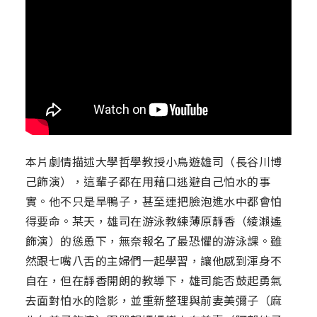
本片劇情描述大學哲學教授小鳥遊雄司（長谷川博
己飾演），這輩子都在用藉口逃避自己怕水的事
實。他不只是旱鴨子，甚至連把臉泡進水中都會怕
得要命。某天，雄司在游泳教練薄原靜香（綾瀨遙
飾演）的慫恿下，無奈報名了最恐懼的游泳課。雖
然跟七嘴八舌的主婦們一起學習，讓他感到渾身不
自在，但在靜香開朗的教導下，雄司能否鼓起勇氣
去面對怕水的陰影，並重新整理與前妻美彌子（麻