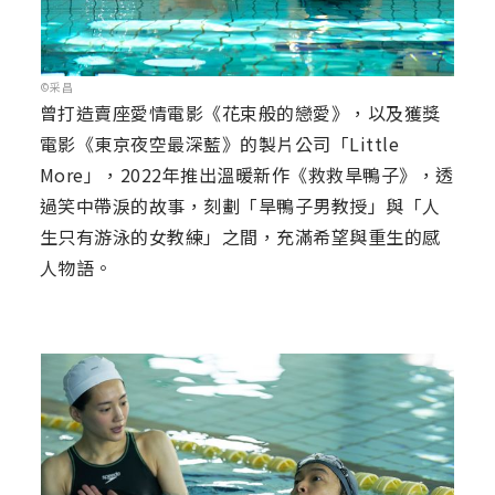
©采昌
曾打造賣座愛情電影《花束般的戀愛》，以及獲獎
電影《東京夜空最深藍》的製片公司「Little
More」，2022年推出溫暖新作《救救旱鴨子》，透
過笑中帶淚的故事，刻劃「旱鴨子男教授」與「人
生只有游泳的女教練」之間，充滿希望與重生的感
人物語。