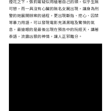
煙花之下，張鈞甯疑似用槍著自己的頭，似乎生無
可戀，而一具沒有心臟的無名女屍出現，讓身為刑
警的她展開辦案的過程，更出現斷指、挖心、囚禁
等暴力用語，可以發現電影充滿黑暗及驚悚的氣
息，最搶眼的是最後出現在預告中的阮經天，講著
泰語，流露凶狠的神情，讓人正邪難分。