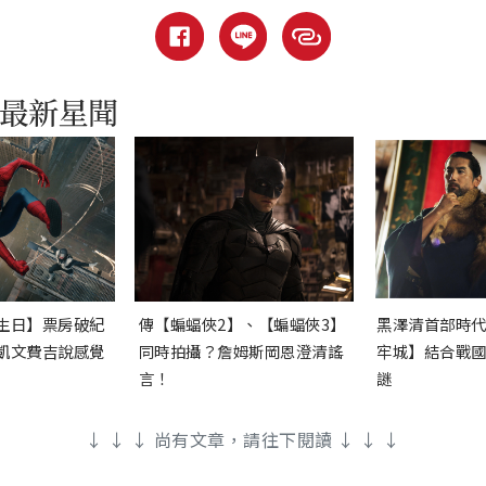
生日】票房破紀
傳【蝙蝠俠2】、【蝙蝠俠3】
黑澤清首部時
凱文費吉說感覺
同時拍攝？詹姆斯岡恩澄清謠
牢城】結合戰
言！
謎
↓ ↓ ↓ 尚有文章，請往下閱讀 ↓ ↓ ↓