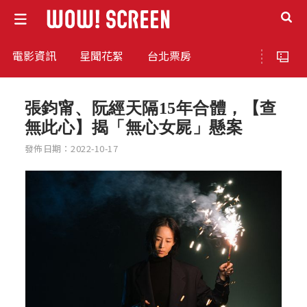
電影資訊
星聞花絮
台北票房
張鈞甯、阮經天隔15年合體，【查
無此心】揭「無心女屍」懸案
發佈日期：2022-10-17