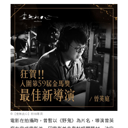
©【查無此心】粉絲專頁
電影在拍攝時，曾暫以《野鬼》為片名，導演曾英