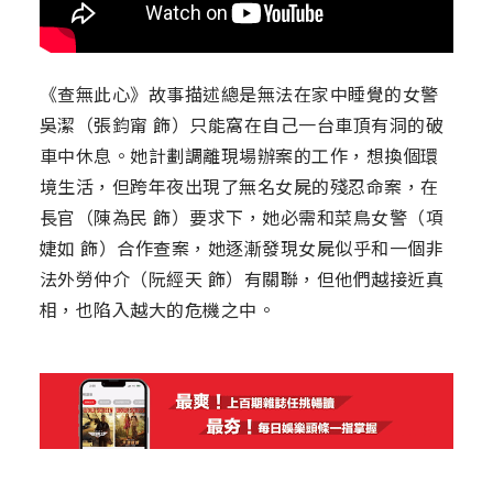
《查無此心》故事描述總是無法在家中睡覺的女警
吳潔（張鈞甯 飾）只能窩在自己一台車頂有洞的破
車中休息。她計劃調離現場辦案的工作，想換個環
境生活，但跨年夜出現了無名女屍的殘忍命案，在
長官（陳為民 飾）要求下，她必需和菜鳥女警（項
婕如 飾）合作查案，她逐漸發現女屍似乎和一個非
法外勞仲介（阮經天 飾）有關聯，但他們越接近真
相，也陷入越大的危機之中。