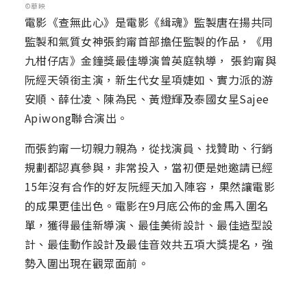
©華映
電影《查無此心》是電影《緝魂》監製唐在揚共同
監製和氣質女神張鈞甯首部擔任監製的作品，《用
九柑仔店》金鐘獎最佳導演曾英庭執導， 張鈞甯與
阮經天領銜主演，新生代女星項婕如、實力派的游
安順、薛仕凌、陳為民、黃燈輝及泰國女星Sajee
Apiwong聯合演出。
而張鈞甯一切親力親為，從找演員、找贊助、行銷
規劃都認真參與，非常投入，當初便是她邀請已經
15年沒有合作的好友阮經天加入陣容，果然讓電影
的成果更佳出色。電影在9月底公佈的金馬入圍名
單，獲得最佳新導演、最佳美術設計、最佳造型設
計、最佳動作設計及最佳音效共五項大獎提名，強
勢入圍出現在觀眾面前。