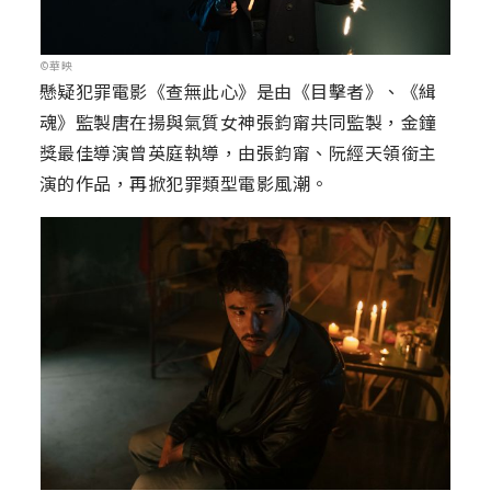
©華映
懸疑犯罪電影《查無此心》是由《目擊者》、《緝
魂》監製唐在揚與氣質女神張鈞甯共同監製，金鐘
獎最佳導演曾英庭執導，由張鈞甯、阮經天領銜主
演的作品，再掀犯罪類型電影風潮。