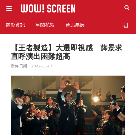
電影資訊
星聞花絮
台北票房
【王者製造】大選即視感 薛景求
直呼演出困難超高
發佈日期：2022-11-17