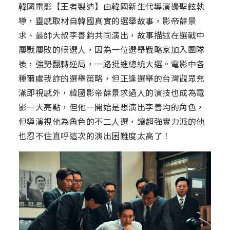
韓國電影【王者製造】由韓國新生代導演邊聖鉉執
導，靈感取材自韓國真實的選舉故事，影帝薛景
求、最帥大叔李善鈞共同演出，故事描述在選戰中
屢戰屢敗的候選人，因為一位選舉戰略家加入團隊
後，強勢翻轉逆局，一路挺進總統大選。電影中各
種爾虞我詐的選舉策略，但正逢選舉的台灣觀眾充
滿即視感外，韓國影帝薛景求過人的演技也成為電
影一大亮點，但他一開始是想演出李善均的角色，
但導演視他為角色的不二人選，讓超強實力派的他
也忍不住直呼這次的演出困難度太高了！