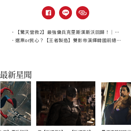
．
【驚天營救2】最強傭兵克里斯漢斯沃回歸！｜本周上線、電視首播推薦
．
選票or民心？【王者製造】雙影帝演繹韓國前總統選舉真實故事