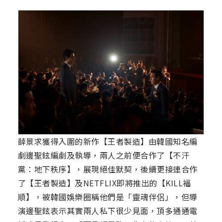
薛景求獲得入圍的新作【王者製造】由韓國知名編
劇邊聖鉉編劇及執導，兩人之前便合作了【不汗
黨：地下秩序】，展現絕佳默契，後續更接連合作
了【王者製造】及NETFLIX即將推出的【KILL福
順】，被韓國娛樂圈稱他們是「靈魂伴侶」，但導
演邊聖鉉表示其實兩人私下很少見面，頂多通通電