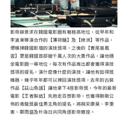
影帝薛景求在韓國電影圈有著極高地位，從早年和
李滄東導演合作的【薄荷糖】及【綠洲】等作品，
便橫掃韓國影壇的演技獎項，之後的【實尾島風
雲】更是韓國首部破千萬人次的大賣作品，讓他穩
坐電影圈一哥地位，每次有作品推出都會獲得演技
獎項的提名，演什麼像什麼的演技，讓他有如得獎
機器，幾乎年年都可以捧回演技獎項，去年的古裝
作品【茲山魚譜】讓他拿下4座影帝獎，今年的最新
電影【王者製造】先抱走百想影帝，也獲得剛剛公
佈的青龍獎最佳男主角的提名，將與宋康昊、李秉
憲、鄭雨盛及朴海日共同角逐影帝寶座。