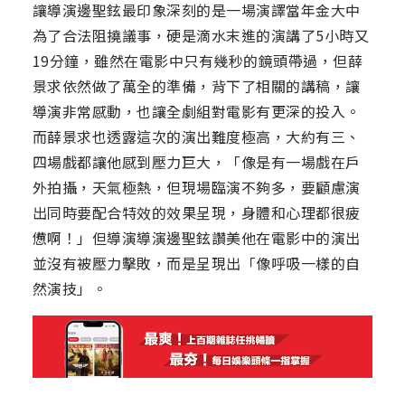
讓導演邊聖鉉最印象深刻的是一場演譯當年金大中
為了合法阻撓議事，硬是滴水末進的演講了5小時又
19分鐘，雖然在電影中只有幾秒的鏡頭帶過，但薛
景求依然做了萬全的準備，背下了相關的講稿，讓
導演非常感動，也讓全劇組對電影有更深的投入。
而薛景求也透露這次的演出難度極高，大約有三、
四場戲都讓他感到壓力巨大，「像是有一場戲在戶
外拍攝，天氣極熱，但現場臨演不夠多，要顧慮演
出同時要配合特效的效果呈現，身體和心理都很疲
憊啊！」但導演導演邊聖鉉讚美他在電影中的演出
並沒有被壓力擊敗，而是呈現出「像呼吸一樣的自
然演技」。