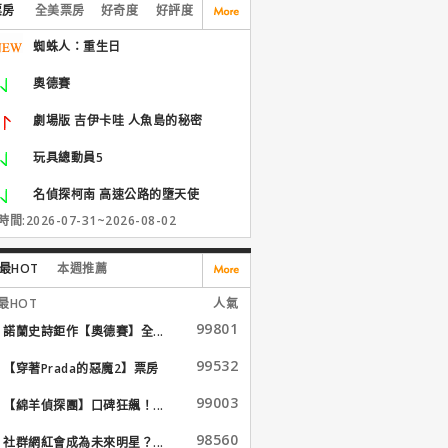
票房
全美票房
好奇度
好評度
蜘蛛人：重生日
奧德賽
劇場版 吉伊卡哇 人魚島的秘密
玩具總動員5
名偵探柯南 高速公路的墮天使
間:2026-07-31~2026-08-02
最HOT
本週推薦
最HOT
人氣
99801
諾蘭史詩鉅作【奧德賽】全...
99532
【穿著Prada的惡魔2】票房
大...
99003
【綿羊偵探團】口碑狂飆！...
98560
社群網紅會成為未來明星？...