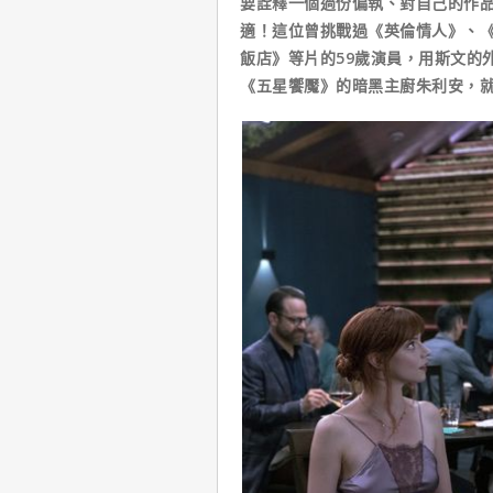
要詮釋一個過份偏執、對自己的作
適！這位曾挑戰過《英倫情人》、
飯店》等片的59歲演員，用斯文的
《五星饗魘》的暗黑主廚朱利安，