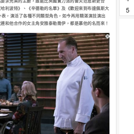
品要求完美的主廚，誰能比英國實力派的雷夫范恩斯更合
《哈利波特》、《辛德勒的名單》及《歡迎來到布達佩斯大
外表，演活了各種不同類型角色，如今再用精湛演技演出
就連和他合作的女主角安雅泰勒喬伊，都是慕他的名而來！