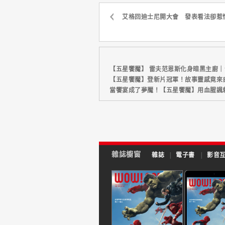
艾格回迪士尼開大會 發表看法卻惹
【五星饗魘】 雷夫范恩斯化身暗黑主廚
【五星饗魘】登新片冠軍！故事靈感竟來
當饗宴成了夢魘！【五星饗魘】用血腥諷
雜誌櫥窗
雜誌
|
電子書
|
影音