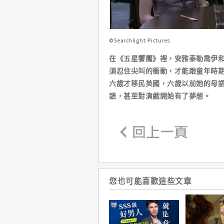
©Searchlight Pictures
在《五星饗魘》裡，安雅泰勒喬伊
須忍住尖叫的衝動，才能跟童年時
六歲才移民英國，六歲以前她的母
語，甚至對演戲開始有了夢想。
您也可能喜歡這些文章