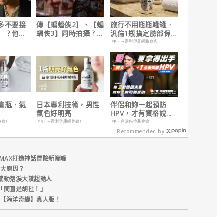
多不要接
傳【蝙蝠俠2】、【蝙
旅行不用瓶瓶罐罐，
】？他
蝠俠3】同時拍攝？詹
汎倫1瓶搞定臉部保
在乎船上
姆斯岡恩澄清謠言！
養！
PR・三得利健康網路商店
這瓶，氣
日本專利技術，男性
伴侶和妳一起預防
氣色好明亮
HPV，才有資格說愛
妳！
路商店
PR・三得利健康網路商店
PR・台灣癌症基金會
Recommended by
MAX打造神話冒險新巔峰
五大原因？
感動落淚大讚超動人
「簡直是胡扯！」
新片【海洋奇緣】真人版！