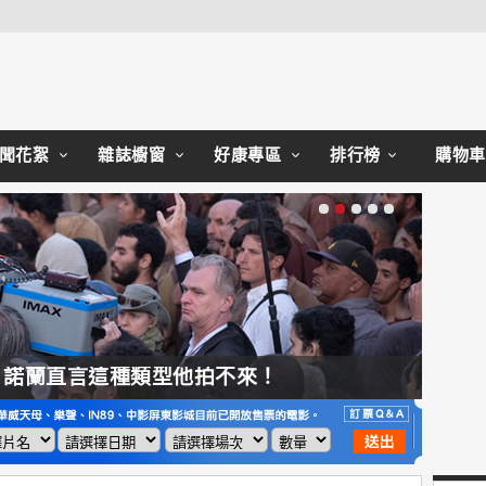
Close
聞花絮
雜誌櫥窗
好康專區
排行榜
購物車
，諾蘭直言這種類型他拍不來！