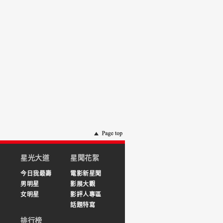
星光大道
星聞花絮
今日我最壽
電影新星聞
男明星
影展大觀
女明星
影評人專區
話題特寫
排行榜