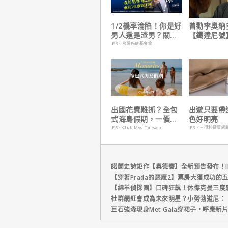
1/2機率淪陷！你是好
曾勸李奧納
男人還是渣男？關鍵
【鐵達尼號
在這
說：「沒人
PR・台灣癌症基金會
是誰」
出國花費難抓？全包
出遊只要帶
式海島假期，一價搞
色好明亮
定食宿玩樂，省錢更
PR・Club Med Taiwan
PR・三得利健康網
省心！
諾蘭史詩鉅作【奧德賽】全新預告發布！I
【穿著Prada的惡魔2】票房大獲成功的
【綿羊偵探團】口碑狂飆！休傑克曼三度
社群網紅會成為未來明星？小勞勃道尼：
巨石強森現身Met Gala穿裙子，呼應