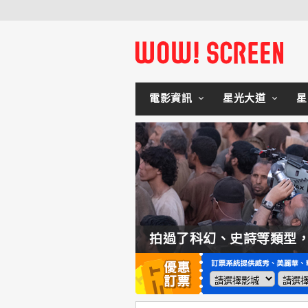
電影資訊
星光大道
星
如何交棒蜘蛛人？湯姆霍蘭：「我們有一個完整的計畫。」
拍過了科幻、史詩等類型