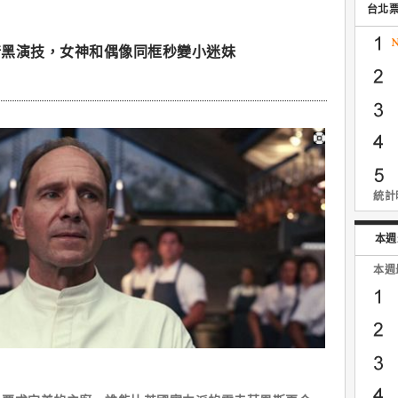
台北
暗黑演技，女神和偶像同框秒變小迷妹
統計時
本週
本週