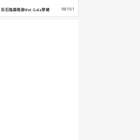
98101
巨石強森現身Met Gala穿裙
子...