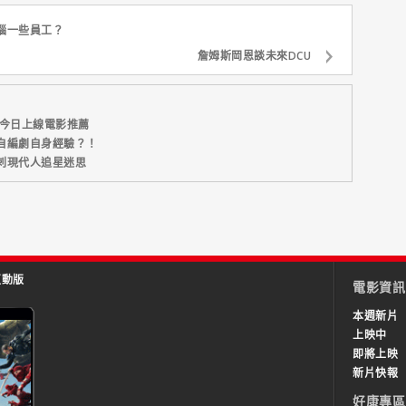
惱一些員工？
詹姆斯岡恩談未來DCU
｜今日上線電影推薦
自編劇自身經驗？！
刺現代人追星迷思
互動版
電影資訊
本週新片
上映中
即將上映
新片快報
好康專區