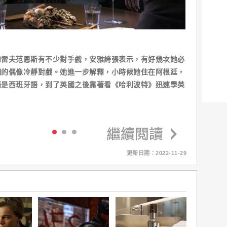
和雷夫范恩斯有不少對手戲，安雅誇張表示，有好幾次她必
期的偶像冷靜對戲。她進一步解釋，小時候她住在阿根廷，
語是西班牙語，到了英國之後靠著看《哈利波特》迅速學英
更新日期：2022-11-29