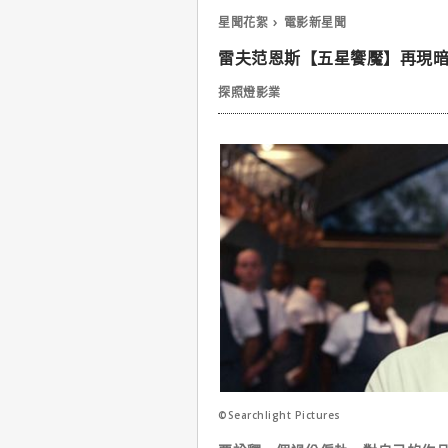
星聞花絮
電影新星聞
雷夫范恩斯【五星饗魘】再現
探照燈影業
©Searchlight Pictures