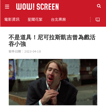
電影資訊
星聞花絮
台北票房
不是道具！尼可拉斯凱吉曾為戲活
吞小強
發佈日期：2023-04-18