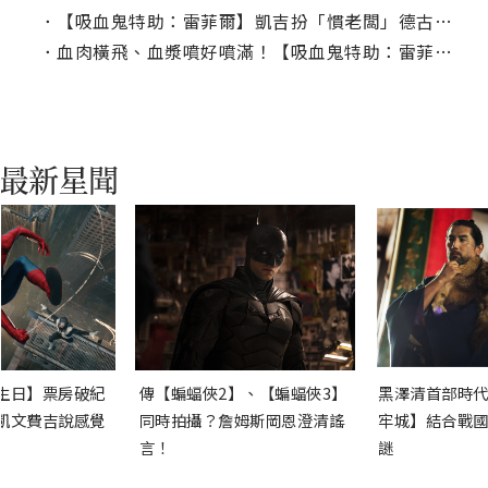
．
【吸血鬼特助：雷菲爾】凱吉扮「慣老闆」德古拉樂喊：超爽der！
．
血肉橫飛、血漿噴好噴滿！【吸血鬼特助：雷菲爾】釋出最腥預告
生日】票房破紀
傳【蝙蝠俠2】、【蝙蝠俠3】
黑澤清首部時代
凱文費吉說感覺
同時拍攝？詹姆斯岡恩澄清謠
牢城】結合戰國
言！
謎