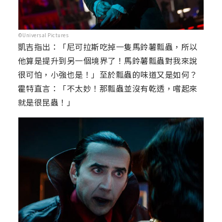
©Universal Pictures
凱吉指出：「尼可拉斯吃掉一隻馬鈴薯瓢蟲，所以
他算是提升到另一個境界了！馬鈴薯瓢蟲對我來說
很可怕，小強也是！」至於瓢蟲的味道又是如何？
霍特直言：「不太妙！那瓢蟲並沒有乾透，嚐起來
就是很昆蟲！」