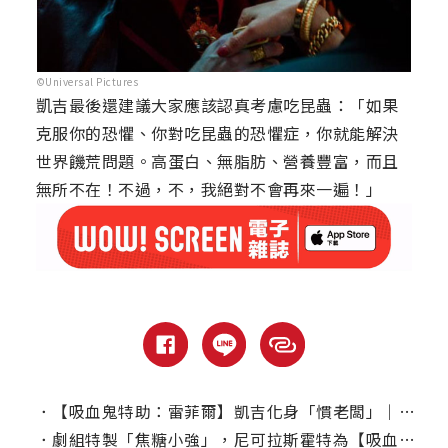
©Universal Pictures
凱吉最後還建議大家應該認真考慮吃昆蟲：「如果
克服你的恐懼、你對吃昆蟲的恐懼症，你就能解決
世界饑荒問題。高蛋白、無脂肪、營養豐富，而且
無所不在！不過，不，我絕對不會再來一遍！」
．
【吸血鬼特助：雷菲爾】凱吉化身「慣老闆」｜本周電視首播推薦
．
劇組特製「焦糖小強」，尼可拉斯霍特為【吸血鬼特助】吞下100隻蟋蟀