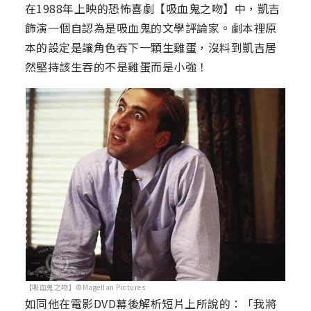
在1988年上映的恐怖喜劇【吸血鬼之吻】中，凱吉
飾演一個自認為是吸血鬼的文學評論家。劇本裡原
本的設定是讓角色吞下一顆生雞蛋，沒料到凱吉居
然堅持該生吞的不是雞蛋而是小強！
【吸血鬼之吻】©Magellan Pictures
如同他在電影DVD幕後解析短片上所說的：「我將