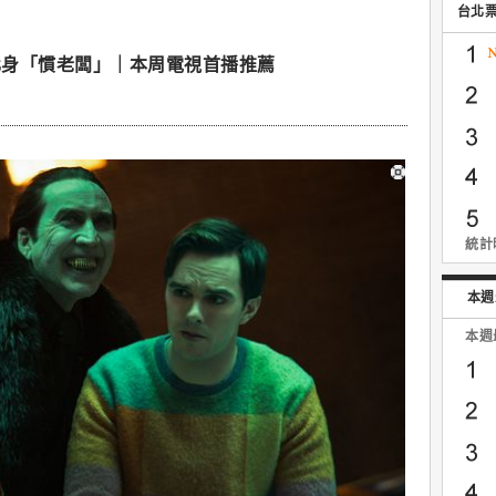
台北
化身「慣老闆」｜本周電視首播推薦
統計時
本週
本週