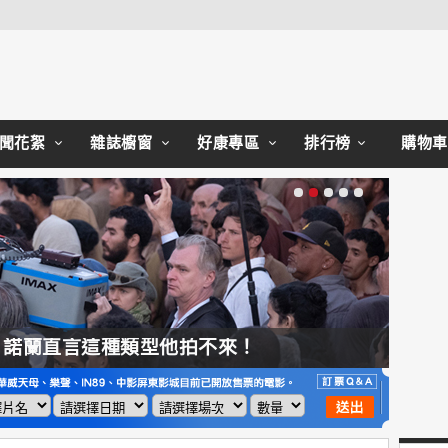
Close
聞花絮
雜誌櫥窗
好康專區
排行榜
購物車
，諾蘭直言這種類型他拍不來！