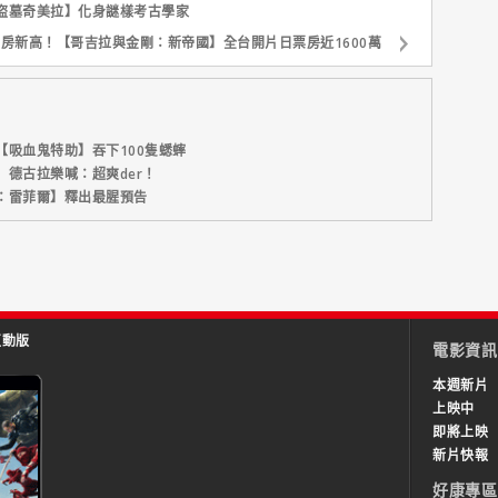
盜墓奇美拉】化身謎樣考古學家
房新高！【哥吉拉與金剛：新帝國】全台開片日票房近1600萬
吸血鬼特助】吞下100隻蟋蟀
德古拉樂喊：超爽der！
：雷菲爾】釋出最腥預告
互動版
電影資訊
本週新片
上映中
即將上映
新片快報
好康專區