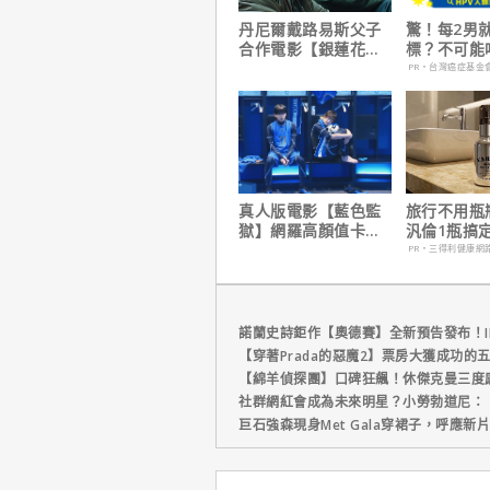
丹尼爾戴路易斯父子
驚！每2男
合作電影【銀蓮花】
標？不可能
｜本周上線、電視首
PR・台灣癌症基金
播推薦
真人版電影【藍色監
旅行不用瓶
獄】網羅高顏值卡司
汎倫1瓶搞
陣容
養！
PR・三得利健康網
諾蘭史詩鉅作【奧德賽】全新預告發布！I
【穿著Prada的惡魔2】票房大獲成功的
【綿羊偵探團】口碑狂飆！休傑克曼三度
社群網紅會成為未來明星？小勞勃道尼：
巨石強森現身Met Gala穿裙子，呼應