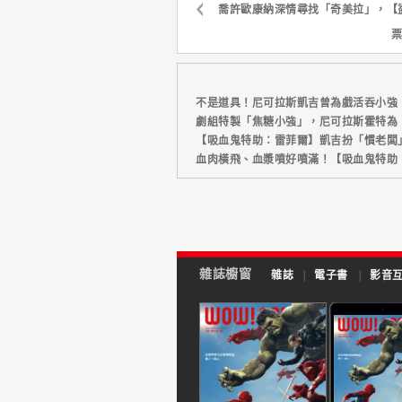
喬許歐康納深情尋找「奇美拉」，【
票
不是道具！尼可拉斯凱吉曾為戲活吞小強
劇組特製「焦糖小強」，尼可拉斯霍特為【
【吸血鬼特助：雷菲爾】凱吉扮「慣老闆」
血肉橫飛、血漿噴好噴滿！【吸血鬼特助
雜誌櫥窗
雜誌
|
電子書
|
影音