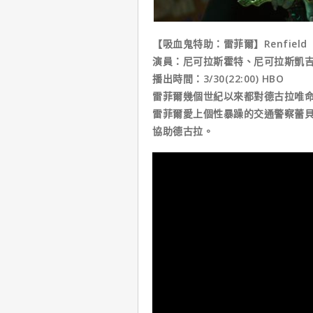
【吸血鬼特助：雷菲爾】Renfield
演員：尼可拉斯霍特、尼可拉斯凱
播出時間：3/30(22:00) HBO
雷菲爾幾個世紀以來都對德古拉唯
雷菲爾愛上個性暴躁的交通警察蕾
協助德古拉。