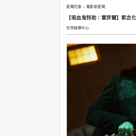
星聞花絮
電影新星聞
【吸血鬼特助：雷菲爾】凱吉
世界娛樂中心