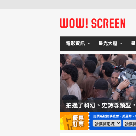
電影資訊
星光大道
星
如何交棒蜘蛛人？湯姆霍蘭：「我們有一個完整的計畫。」
拍過了科幻、史詩等類型