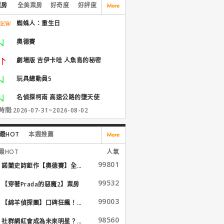
票房
全美票房
好奇度
好評度
蜘蛛人：重生日
奧德賽
劇場版 吉伊卡哇 人魚島的秘密
玩具總動員5
名偵探柯南 高速公路的墮天使
間:2026-07-31~2026-08-02
最HOT
本週推薦
最HOT
人氣
99801
諾蘭史詩鉅作【奧德賽】全...
99532
【穿著Prada的惡魔2】票房
大...
99003
【綿羊偵探團】口碑狂飆！...
98560
社群網紅會成為未來明星？...