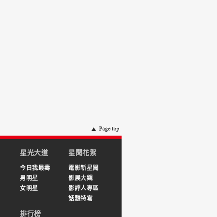
星光大道
星聞花絮
今日我最壽
電影新星聞
男明星
影展大觀
女明星
影評人專區
話題特寫
排行榜