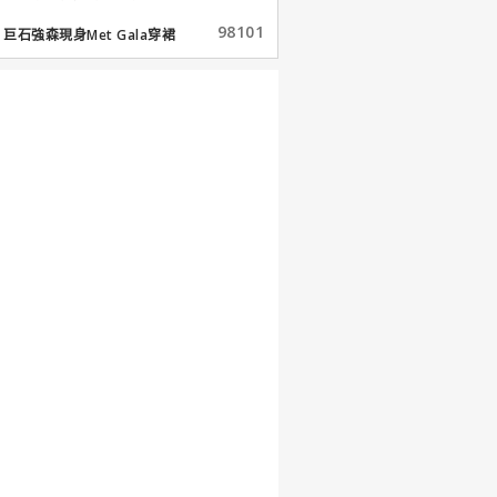
98101
巨石強森現身Met Gala穿裙
子...