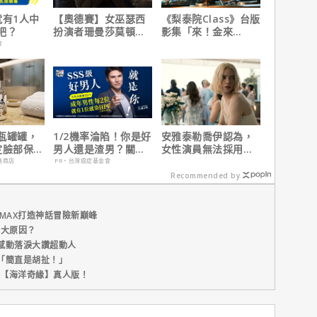
就有1人中
【奧德賽】女巫瑟西
《梨泰院Class》台版
吧？
扮演者珊曼莎莫頓曝
影集「來！金來
心聲，已經一年沒接
號！」HBO Max熱血
會
戲！
上線
瓶罐罐，
1/2機率淪陷！你是好
安雅泰勒喬伊認為，
定臉部保
男人還是渣男？關鍵
女性演員無法採用方
在這
法演技的原因是？
路商店
PR・台灣癌症基金會
Recommended by
MAX打造神話冒險新巔峰
五大原因？
感動落淚大讚超動人
「簡直是胡扯！」
新片【海洋奇緣】真人版！