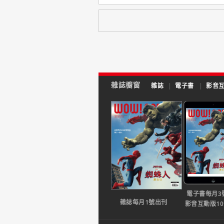
雜誌櫥窗
雜誌
|
電子書
|
影音
電子書每月3
雜誌每月1號出刊
影音互動版1