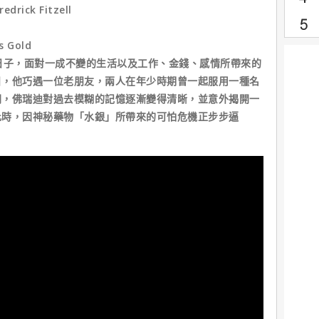
rick Fitzell
s Gold
日子，面對一成不變的生活以及工作、金錢、感情所帶來的
日，他巧遇一位老朋友，兩人在年少時期曾一起服用一種名
間，佛瑞迪對過去模糊的記憶逐漸變得清晰，並意外揭開一
此時，因神秘藥物「水銀」所帶來的可怕危機正步步逼