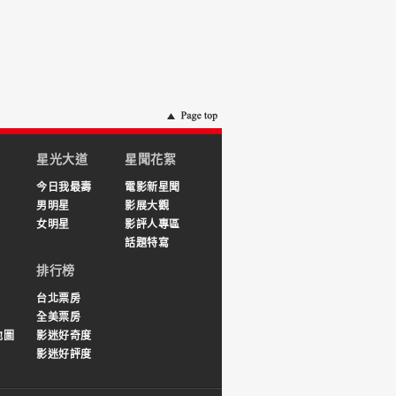
星光大道
星聞花絮
今日我最壽
電影新星聞
男明星
影展大觀
女明星
影評人專區
話題特寫
排行榜
台北票房
全美票房
地圖
影迷好奇度
影迷好評度