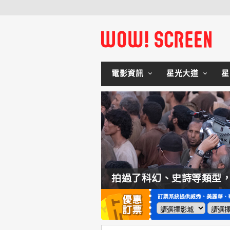
電影資訊
星光大道
星
如何交棒蜘蛛人？湯姆霍蘭：「我們有一個完整的計畫。」
拍過了科幻、史詩等類型