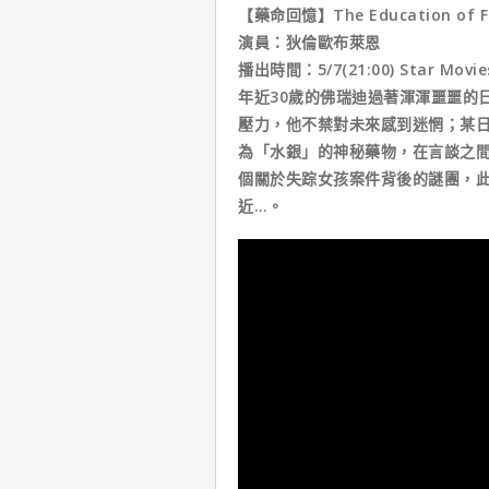
【藥命回憶】The Education of Fred
演員：狄倫歐布萊恩
播出時間：5/7(21:00) Star Movie
年近30歲的佛瑞迪過著渾渾噩噩的
壓力，他不禁對未來感到迷惘；某
為「水銀」的神秘藥物，在言談之
個關於失踪女孩案件背後的謎團，
近…。