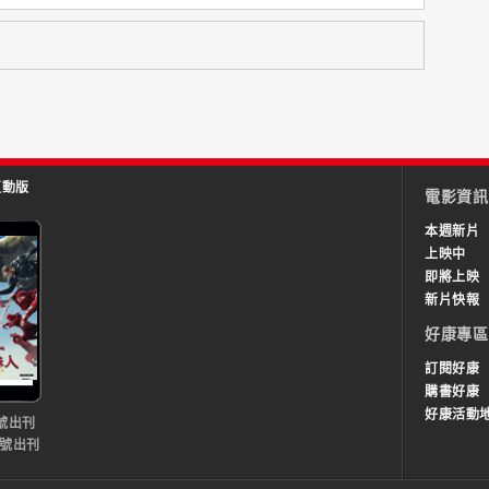
互動版
電影資訊
本週新片
上映中
即將上映
新片快報
好康專區
訂閱好康
購書好康
好康活動
號出刊
0號出刊