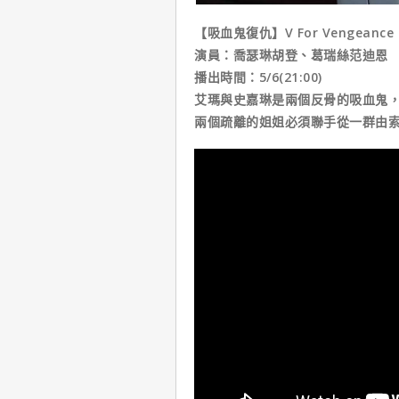
【吸血鬼復仇】V For Vengeance
演員：喬瑟琳胡登、葛瑞絲范迪恩
播出時間：5/6(21:00)
艾瑪與史嘉琳是兩個反骨的吸血鬼
兩個疏離的姐姐必須聯手從一群由