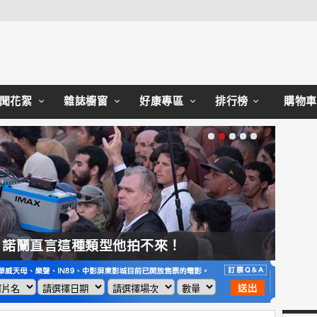
Close
聞花絮
雜誌櫥窗
好康專區
排行榜
購物車
，諾蘭直言這種類型他拍不來！