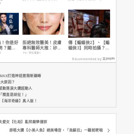
心聲，已經一年沒接
陣容
會
戲！
陷！你是好
拒絕無效醫美！皮膚
傳【蝙蝠俠2】、【蝙
男？關鍵
專科醫師大推：矽谷
蝠俠3】同時拍攝？詹
電波 X 讓肌膚由內而
姆斯岡恩澄清謠言！
會
PR・矽谷電波X
外更強韌
Recommended by
MAX打造神話冒險新巔峰
五大原因？
感動落淚大讚超動人
「簡直是胡扯！」
新片【海洋奇緣】真人版！
失愛女【化劫】亂拜廟慘撞邪
原唱大讚【小美人魚】絕美嗓音，「烏蘇拉」一聽就哽咽