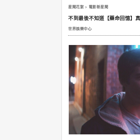
星聞花絮
電影新星聞
不到最後不知道【藥命回憶】
世界娛樂中心