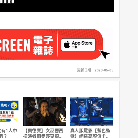
更新日期：2023-05-05
就有1人中
【奧德賽】女巫瑟西
真人版電影【藍色監
吧？
扮演者珊曼莎莫頓曝
獄】網羅高顏值卡司