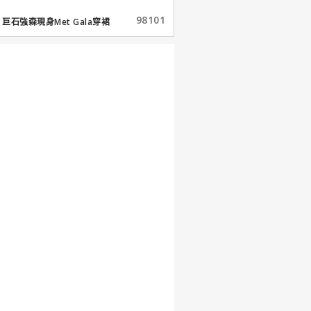
98101
巨石強森現身Met Gala穿裙
子...