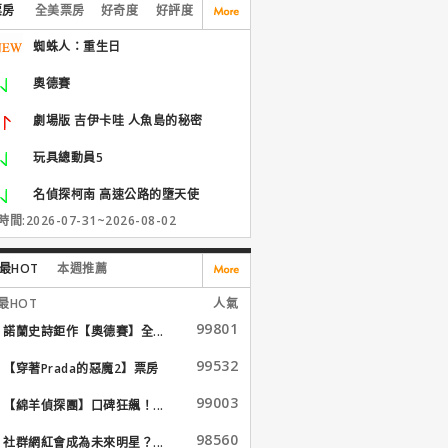
票房
全美票房
好奇度
好評度
蜘蛛人：重生日
奧德賽
劇場版 吉伊卡哇 人魚島的秘密
玩具總動員5
名偵探柯南 高速公路的墮天使
間:2026-07-31~2026-08-02
最HOT
本週推薦
最HOT
人氣
99801
諾蘭史詩鉅作【奧德賽】全...
99532
【穿著Prada的惡魔2】票房
大...
99003
【綿羊偵探團】口碑狂飆！...
98560
社群網紅會成為未來明星？...