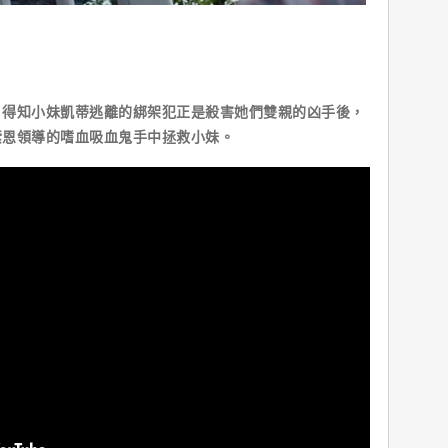
，得知小妹凱蒂逃離的綁架犯正是殺害她們雙親的凶手後，
索恩領導的嗜血吸血鬼手中拯救小妹。