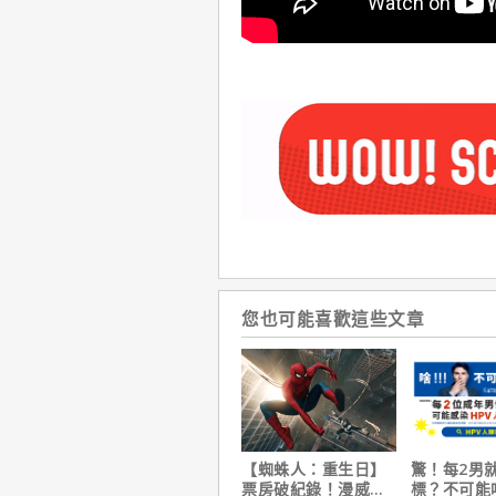
您也可能喜歡這些文章
【蜘蛛人：重生日】
驚！每2男
票房破紀錄！漫威總
標？不可能