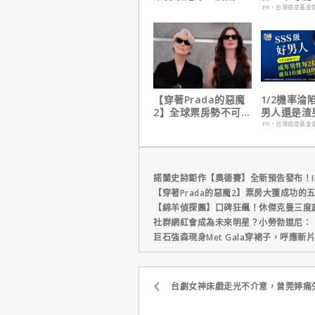
裁凱文費吉說感覺很
PR・台灣癌症基金
讚！
【穿著Prada的惡魔
1/2機率淪
2】全球票房勢不可
男人還是渣
擋！蟬聯台美票房冠
在這
PR・台灣癌症基金
軍、兩週狂破4.3億美
元
諾蘭史詩鉅作【奧德賽】全新預告發布！I
【穿著Prada的惡魔2】票房大獲成功的
【綿羊偵探團】口碑狂飆！休傑克曼三度
社群網紅會成為未來明星？小勞勃道尼：
巨石強森現身Met Gala穿裙子，呼應
台劇女神床戲走光不介意，曾莞婷痛