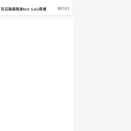
98101
巨石強森現身Met Gala穿裙
子...