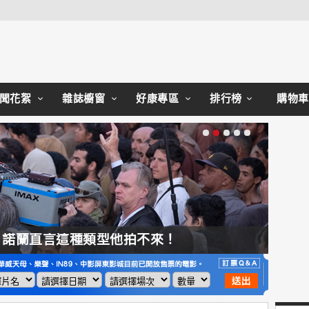
Close
聞花絮
雜誌櫥窗
好康專區
排行榜
購物車
，諾蘭直言這種類型他拍不來！