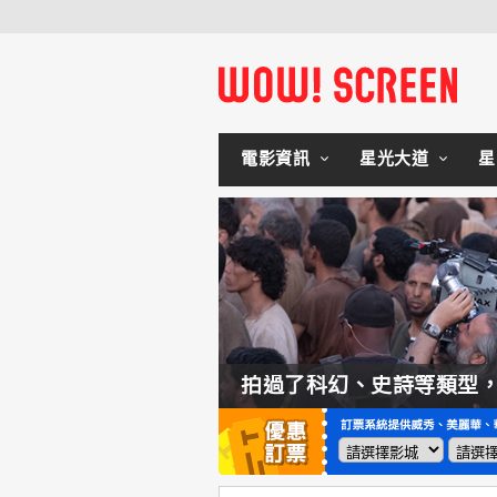
電影資訊
星光大道
星
如何交棒蜘蛛人？湯姆霍蘭：「我們有一個完整的計畫。」
拍過了科幻、史詩等類型