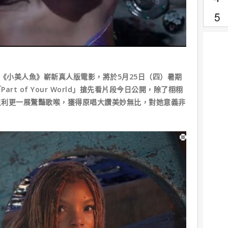
作《小美人魚》嶄新真人版電影，將於5月25日（四）暑期
t of Your World」搶先看片段今日公開，除了栩栩
貝利更一展驚豔歌喉，獲得原唱大讚美妙無比，對她意義非