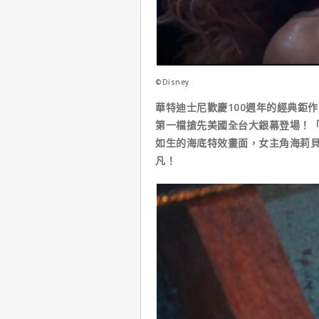
©Disney
華特迪士尼歡慶100週年的經典鉅
第一檔搶先美國全台大銀幕登場！「Par
如生的海底特效畫面，女主角海莉
凡！