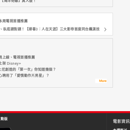
新片【海洋奇緣】真人版！
本周電視首播推薦
、臥底諜對諜！【掃毒3：人在天涯】三大影帝首度同台飆演技
周上線、電視首播推薦
Disney+
迪士尼創造的「第一次」你知道幾個？
心聘用了「愛情動作片男星」？
互動版
電影資訊