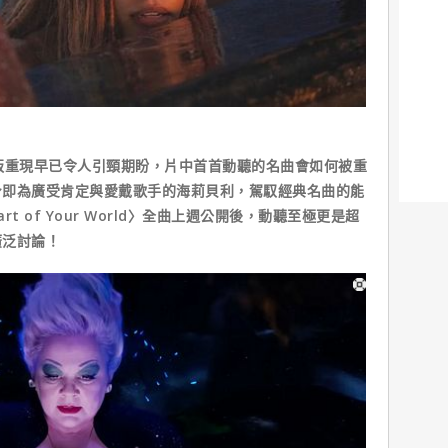
版重現早已令人引頸期盼，片中首首動聽的名曲會如何被重
身即為廣受肯定與愛戴歌手的海莉貝利，駕馭經典名曲的能
 of Your World〉全曲上週公開後，動聽至極更是超
廣泛討論！