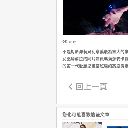
©Disney
不過對於海莉貝利意義最為重大的
女巫烏蘇拉的同片演員瑪莉莎麥卡
的第一代愛麗兒裘蒂班森的高度肯
您也可能喜歡這些文章