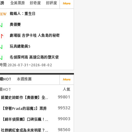
票房
全美票房
好奇度
好評度
蜘蛛人：重生日
奧德賽
劇場版 吉伊卡哇 人魚島的秘密
玩具總動員5
名偵探柯南 高速公路的墮天使
間:2026-07-31~2026-08-02
最HOT
本週推薦
最HOT
人氣
99801
諾蘭史詩鉅作【奧德賽】全...
99532
【穿著Prada的惡魔2】票房
大...
99003
【綿羊偵探團】口碑狂飆！...
98560
社群網紅會成為未來明星？...