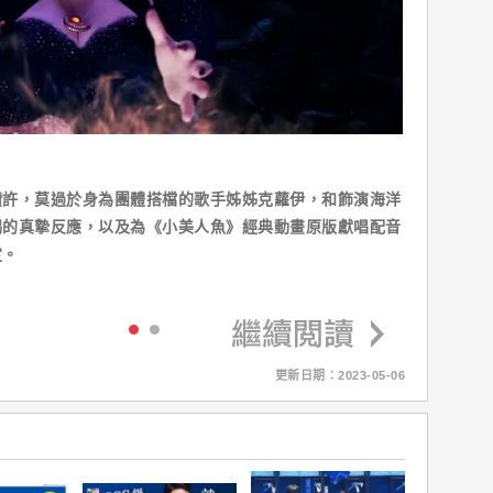
讚許，莫過於身為團體搭檔的歌手姊姊克蘿伊，和飾演海洋
錫的真摯反應，以及為《小美人魚》經典動畫原版獻唱配音
定。
更新日期：2023-05-06