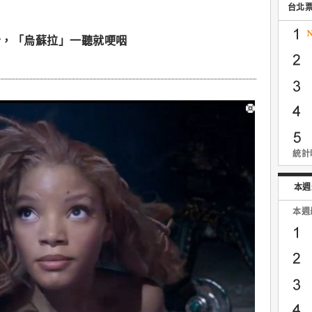
台北
音，「烏蘇拉」一聽就哽咽
統計時
本週
本週