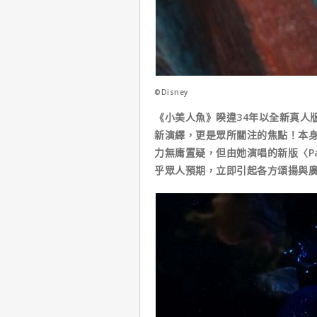
©Disney
《小美人魚》睽違34年以全新真人
新演繹，更是眾所關注的焦點！本
力無庸置疑，但由她演唱的新版〈Part
乎眾人預期，立即引起各方頌揚與