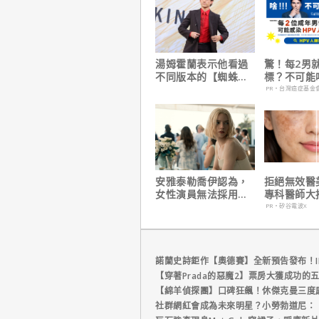
湯姆霍蘭表示他看過
驚！每2男
不同版本的【蜘蛛
標？不可能
人：重生日】剪輯，
PR・台灣癌症基金
這版完全不行！
安雅泰勒喬伊認為，
拒絕無效醫
女性演員無法採用方
專科醫師大
法演技的原因是？
電波 X 讓
PR・矽谷電波X
外更強韌
諾蘭史詩鉅作【奧德賽】全新預告發布！I
【穿著Prada的惡魔2】票房大獲成功的
【綿羊偵探團】口碑狂飆！休傑克曼三度
社群網紅會成為未來明星？小勞勃道尼：