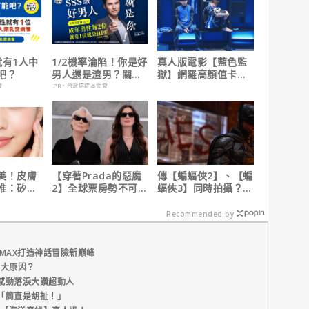
就有1人中
1/2機率淪陷！你是好
真人版電影【藍色監
吧？
男人還是渣男？關鍵
獄】網羅高顏值卡司
在這
陣容
會
PR・台灣癌症基金會
美！皮膚
【穿著Prada的惡魔
傳【蝙蝠俠2】、【蝙
推：矽谷
2】全球票房勢不可
蝠俠3】同時拍攝？詹
肌膚由內而
擋！蟬聯台美票房冠
姆斯岡恩澄清謠言！
軍、兩週狂破4.3億美
Recommended by
元
MAX打造神話冒險新巔峰
五大原因？
感動落淚大讚超動人
「簡直是胡扯！」