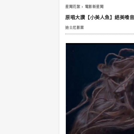
星聞花絮
電影新星聞
原唱大讚【小美人魚】絕美嗓
迪士尼影業