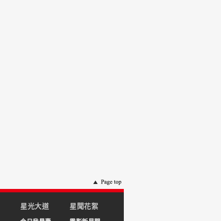
星光大道
星聞花絮