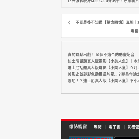
巨石強森現身Met Gala穿裙子，呼應
不到最後不知道【藥命回憶】真相｜
毒梟
真的有點出戲！10個不適合的動畫配音
迪士尼話題真人版電影【小美人魚】｜本
迪士尼話題真人版電影【小美人魚】９月上架 
美影史首部彩色動畫長片是...？那些年
哪尼！？迪士尼真人版【小美人魚】不小
雜誌櫥窗
雜誌
|
電子書
|
影音