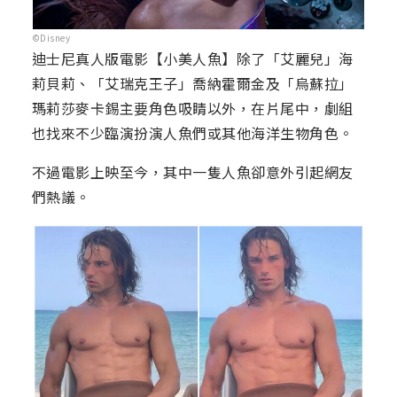
©Disney
迪士尼真人版電影【小美人魚】除了「艾麗兒」海
莉貝莉、「艾瑞克王子」喬納霍爾金及「烏蘇拉」
瑪莉莎麥卡錫主要角色吸睛以外，在片尾中，劇組
也找來不少臨演扮演人魚們或其他海洋生物角色。
不過電影上映至今，其中一隻人魚卻意外引起網友
們熱議。