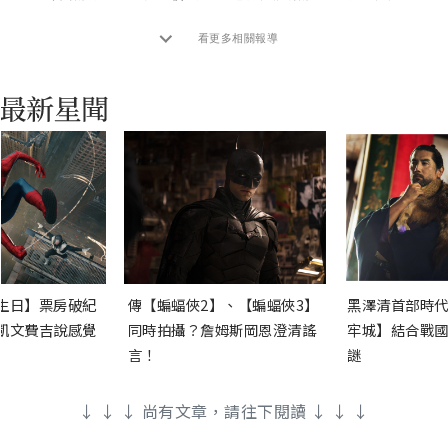
看更多相關報導
生日】票房破紀
傳【蝙蝠俠2】、【蝙蝠俠3】
黑澤清首部時代
凱文費吉說感覺
同時拍攝？詹姆斯岡恩澄清謠
牢城】結合戰國
言！
謎
↓ ↓ ↓ 尚有文章，請往下閱讀 ↓ ↓ ↓