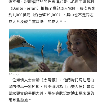
殊不知，現職模特兒的托馬迪尼曾化名但丁法拉利
（Dante Ferrari）拍攝了幾部成人電影，每次片酬
約1,000英鎊（約台幣39,000），其中也不乏同志
成人片及較＂重口味＂的成人片。
©Disney
一位知情人士告訴《太陽報》，他們對托馬迪尼拍
過的作品一無所知，只不過因為【小美人魚】是給
闔家觀賞的暑期大片，現在這狀況對迪士尼來說的
確有些尷尬。