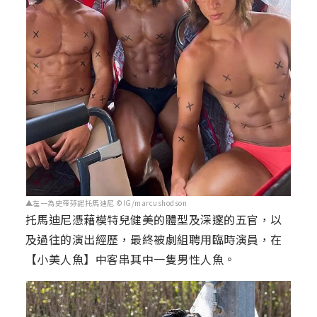
▲左一為史帝芬諾托馬迪尼 ©IG/marcushodson
托馬迪尼憑藉模特兒健美的體型及深邃的五官，以
及過往的演出經歷，最終被劇組聘用臨時演員，在
【小美人魚】中客串其中一隻男性人魚。