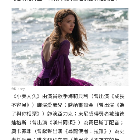
©Disney
《小美人魚》由演員歌手海莉貝利（曾出演《成長
不容易》）飾演愛麗兒；喬納霍爾金（曾出演《為
了與你相聚》）飾演亞力克；東尼獎得獎者戴維德
迪格斯（曾出演《漢米爾頓》）為賽巴斯丁配音；
奧卡菲娜（曾獻聲出演《尋龍使者：拉雅》）為史
考托配音；雅各特倫布雷（曾出演《不存在的房