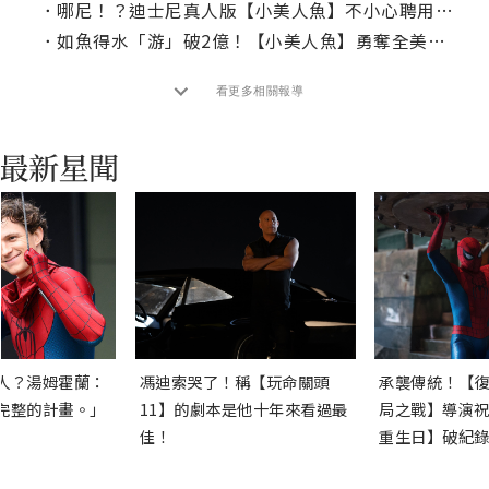
．
哪尼！？迪士尼真人版【小美人魚】不小心聘用了「愛情動作片男星」？
．
如魚得水「游」破2億！【小美人魚】勇奪全美票房冠軍
看更多相關報導
人？湯姆霍蘭：
馮迪索哭了！稱【玩命關頭
承襲傳統！【復
完整的計畫。」
11】的劇本是他十年來看過最
局之戰】導演祝
佳！
重生日】破紀錄