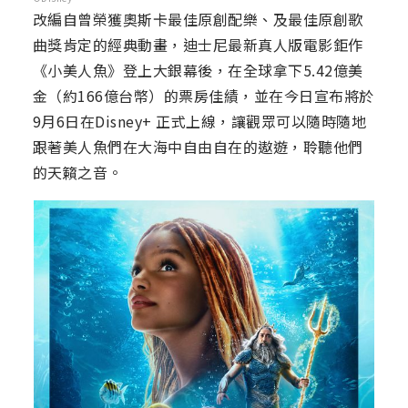
改編自曾榮獲奧斯卡最佳原創配樂、及最佳原創歌
曲獎肯定的經典動畫，迪士尼最新真人版電影鉅作
《小美人魚》登上大銀幕後，在全球拿下5.42億美
金（約166億台幣）的票房佳績，並在今日宣布將於
9月6日在Disney+ 正式上線，讓觀眾可以隨時隨地
跟著美人魚們在大海中自由自在的遨遊，聆聽他們
的天籟之音。