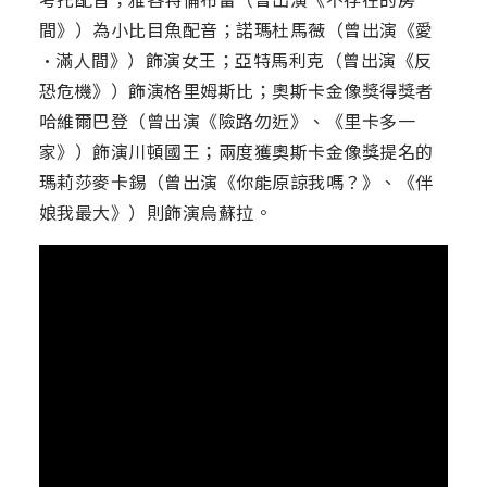
間》）為小比目魚配音；諾瑪杜馬薇（曾出演《愛
·滿人間》）飾演女王；亞特馬利克（曾出演《反
恐危機》）飾演格里姆斯比；奧斯卡金像獎得獎者
哈維爾巴登（曾出演《險路勿近》、《里卡多一
家》）飾演川頓國王；兩度獲奧斯卡金像獎提名的
瑪莉莎麥卡錫（曾出演《你能原諒我嗎？》、《伴
娘我最大》）則飾演烏蘇拉。