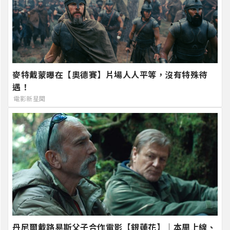
麥特戴蒙曝在【奧德賽】片場人人平等，沒有特殊待
遇！
電影新星聞
丹尼爾戴路易斯父子合作電影【銀蓮花】｜本周上線、