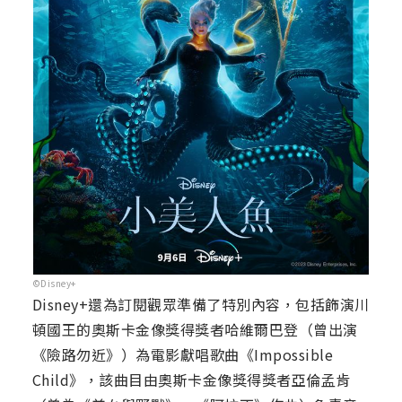
©Disney+
Disney+還為訂閱觀眾準備了特別內容，包括飾演川
頓國王的奧斯卡金像獎得獎者哈維爾巴登（曾出演
《險路勿近》）為電影獻唱歌曲《Impossible
Child》，該曲目由奧斯卡金像獎得獎者亞倫孟肯