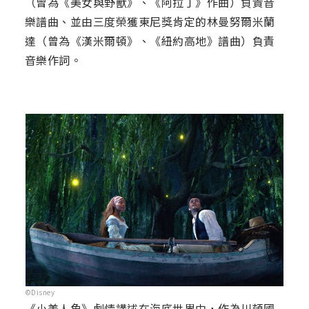
（曾為《美女與野獸》、《阿拉丁》作曲）負責音
樂譜曲、並由三度榮獲東尼獎肯定的林曼努爾米蘭
達（曾為《漢米爾頓》、《紐約高地》譜曲）負責
音樂作詞。
©Disney
《小美人魚》劇情講述在海底世界中，作為川頓國