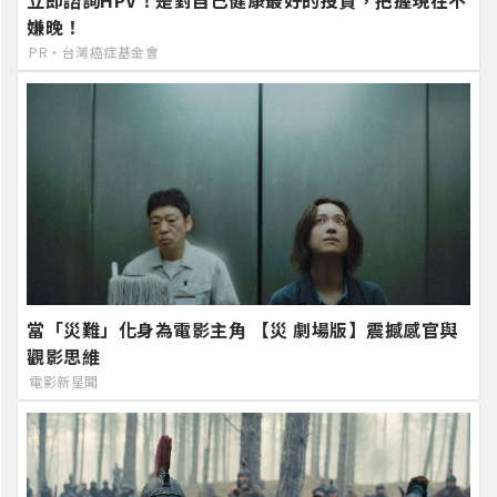
立即諮詢HPV！是對自己健康最好的投資，把握現在不
嫌晚！
PR・台灣癌症基金會
當「災難」化身為電影主角 【災 劇場版】震撼感官與
觀影思維
電影新星聞