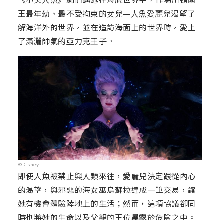
王最年幼、最不受拘束的女兒—人魚愛麗兒渴望了
解海洋外的世界，並在造訪海面上的世界時，愛上
了瀟灑帥氣的亞力克王子。
©Disney
即使人魚被禁止與人類來往，愛麗兒決定跟從內心
的渴望，與邪惡的海女巫烏蘇拉達成一筆交易，讓
她有機會體驗陸地上的生活；然而，這項協議卻同
時也將她的生命以及父親的王位暴露於危險之中。