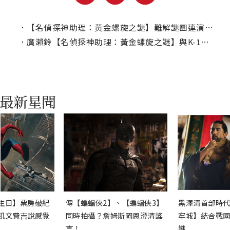
．
【名偵探神助理：黃金螺旋之謎】難解謎團連演員也一頭霧水
．
廣瀨鈴【名偵探神助理：黃金螺旋之謎】與K-1踢拳冠軍對戰
生日】票房破紀
傳【蝙蝠俠2】、【蝙蝠俠3】
黑澤清首部時代
凱文費吉說感覺
同時拍攝？詹姆斯岡恩澄清謠
牢城】結合戰國
言！
謎