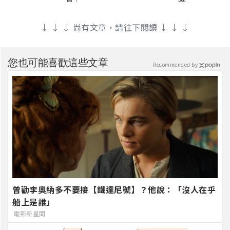
↓ ↓ ↓ 尚有文章，請往下閱讀 ↓ ↓ ↓
您也可能喜歡這些文章
Recommended by
曾勸李奧納多不要接【鐵達尼號】？他說：「沒人在乎
船上是誰」
電影新星聞