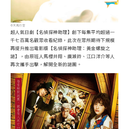
©天馬行空
超人氣日劇【名偵探神助理】創下每集平均超過一
千七百萬名觀眾收看紀錄，此次在眾所期待下規模
再提升推出電影版【名偵探神助理：黃金螺旋之
謎】，由原班人馬櫻井翔、廣瀨鈴、江口洋介等人
再次攜手出擊，解開全新的謎團。