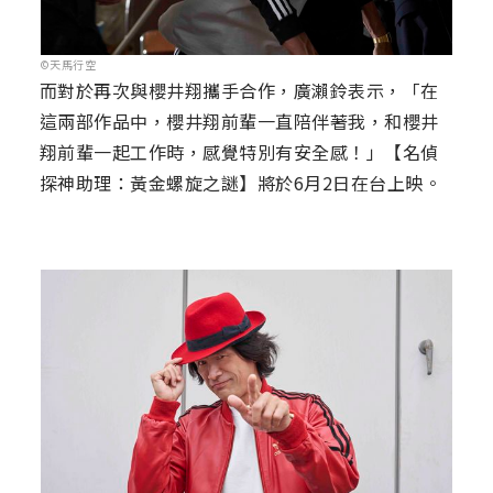
©天馬行空
而對於再次與櫻井翔攜手合作，廣瀨鈴表示，「在
這兩部作品中，櫻井翔前輩一直陪伴著我，和櫻井
翔前輩一起工作時，感覺特別有安全感！」【名偵
探神助理：黃金螺旋之謎】將於6月2日在台上映。