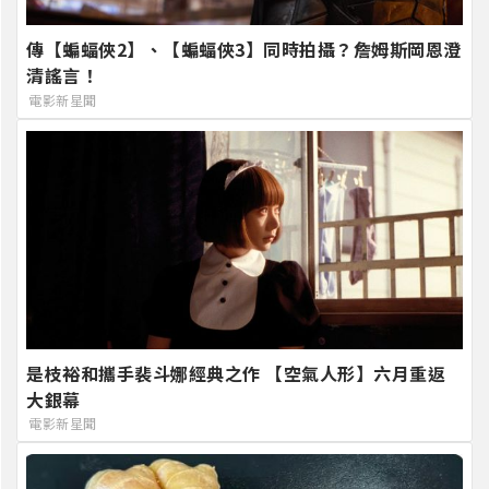
傳【蝙蝠俠2】、【蝙蝠俠3】同時拍攝？詹姆斯岡恩澄
清謠言！
電影新星聞
是枝裕和攜手裴斗娜經典之作 【空氣人形】六月重返
大銀幕
電影新星聞