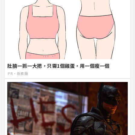
肚腩一抓一大把，只需1個雞蛋，用一個瘦一個
PR・新素簡