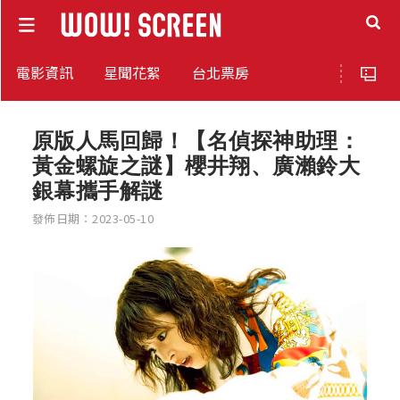
電影資訊
星聞花絮
台北票房
原版人馬回歸！【名偵探神助理：
黃金螺旋之謎】櫻井翔、廣瀨鈴大
銀幕攜手解謎
發佈日期：2023-05-10