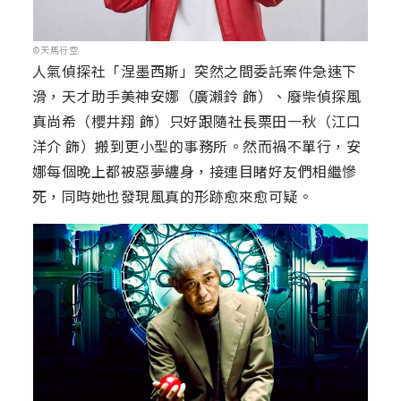
©天馬行空
人氣偵探社「涅墨西斯」突然之間委託案件急速下
滑，天才助手美神安娜（廣瀨鈴 飾）、廢柴偵探風
真尚希（櫻井翔 飾）只好跟隨社長栗田一秋（江口
洋介 飾）搬到更小型的事務所。然而禍不單行，安
娜每個晚上都被惡夢纏身，接連目睹好友們相繼慘
死，同時她也發現風真的形跡愈來愈可疑。