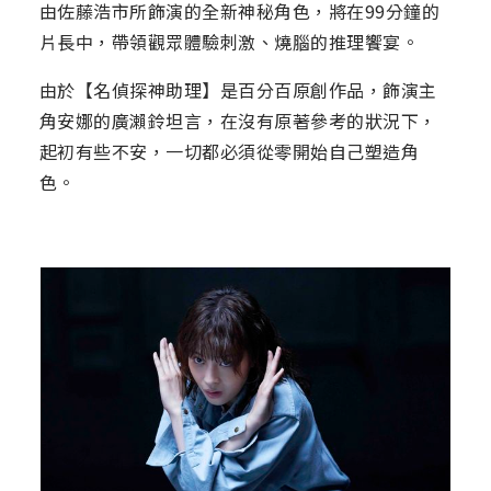
由佐藤浩市所飾演的全新神秘角色，將在99分鐘的
片長中，帶領觀眾體驗刺激、燒腦的推理饗宴。
由於【名偵探神助理】是百分百原創作品，飾演主
角安娜的廣瀨鈴坦言，在沒有原著參考的狀況下，
起初有些不安，一切都必須從零開始自己塑造角
色。