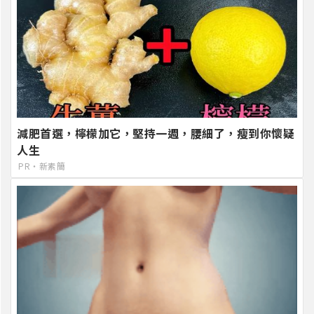
減肥首選，檸檬加它，堅持一週，腰細了，瘦到你懷疑
人生
PR・新素簡