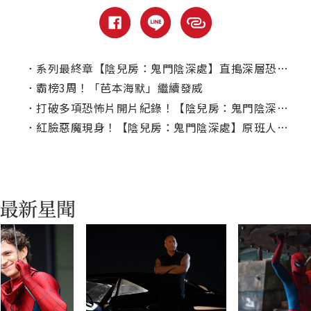
．
系列最終章【陰兒房：鬼門陰深處】直搗深層恐懼｜本周電視首播推薦
．
霸榜3周！「芭本海默」繼續發威
．
打破多項恐怖片開片紀錄！【陰兒房：鬼門陰深處】稱霸北美票房冠軍
．
紅臉惡魔現身！【陰兒房：鬼門陰深處】原班人馬回歸最後決戰