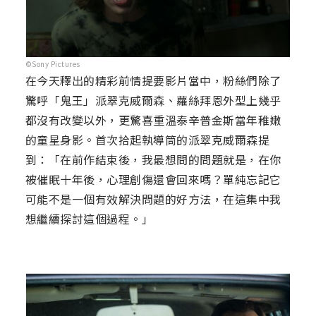
©Sony Pictures
在今天釋出的精彩前情提要影片當中，粉絲們除了
驚呼「鬼王」派翠克威爾森、蘿絲拜恩外型上幾乎
都沒有改變以外，更驚喜重溫泰辛普金斯當年稚嫩
的童星身影。首次拾起執導筒的派翠克威爾森提
到：「在前作結束後，我最想問的問題就是，在你
被催眠十年後，心理創傷還會回來嗎？單純忘記它
可能不是一個有效解決問題的好方法，在這集中我
想繼續探討這個過程。」