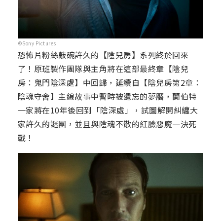
©Sony Pictures
恐怖片粉絲敲碗許久的【陰兒房】系列終於回來
了！原班製作團隊與主角將在這部最終章【陰兒
房：鬼門陰深處】中回歸，延續自【陰兒房第2章：
陰魂守舍】主線故事中暫時被遺忘的夢靨，蘭伯特
一家將在10年後回到「陰深處」，試圖解開糾纏大
家許久的謎團，並且與陰魂不散的紅臉惡魔一決死
戰！