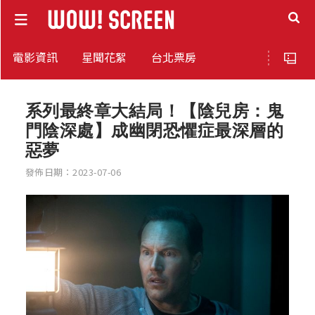
電影資訊
星聞花絮
台北票房
系列最終章大結局！【陰兒房：鬼
門陰深處】成幽閉恐懼症最深層的
惡夢
發佈日期：2023-07-06