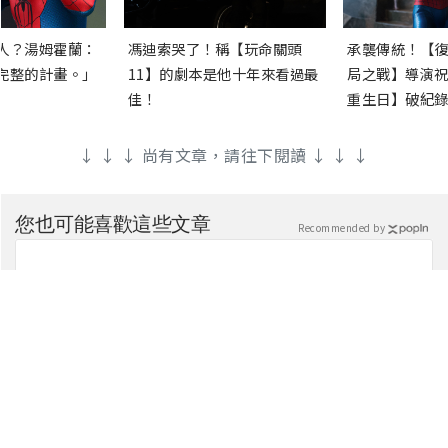
人？湯姆霍蘭：
馮迪索哭了！稱【玩命關頭
承襲傳統！【復
完整的計畫。」
11】的劇本是他十年來看過最
局之戰】導演祝
佳！
重生日】破紀錄
↓ ↓ ↓ 尚有文章，請往下閱讀 ↓ ↓ ↓
您也可能喜歡這些文章
Recommended by