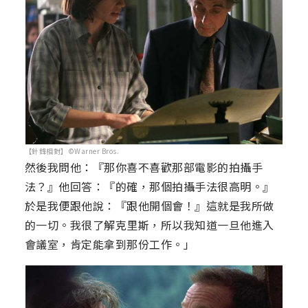
【針鋒相對】©Warner Bros.
然後我問他：『那你喜不喜歡那部電影的拍攝手
法？』他回答：『的確，那個拍攝手法很高明。』
於是我便跟他說：『跟他開個會！』這就是我所做
的一切。我很了解克里斯，所以我知道一旦他進入
會議室，肯定能拿到那份工作。」