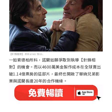
【針鋒相對】©Warner Bros.
一如索德柏所料，諾蘭如願爭取到執導【針鋒相
對】的機會。而以4600萬美金製作成本在全球賣出
破1.14億票房的這部片，最終也開啟了華納兄弟影
業與諾蘭長達20年的合作機緣。