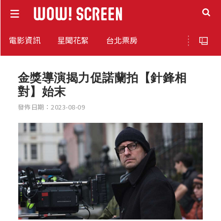
電影資訊
星聞花絮
台北票房
金獎導演揭力促諾蘭拍【針鋒相
對】始末
發佈日期：2023-08-09