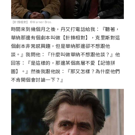
【針鋒相對】©Warner Bros.
時間來到幾個月之後，丹又打電話給我：『聽著，
華納那邊有個劇本叫做【針鋒相對】，克里斯對這
個劇本非常感興趣，但是華納那邊卻不想跟他
談。』我問他：『什麼叫做華納不想跟他談？』他
回答：『是這樣的，那邊某個高層不愛【記憶拼
圖】。』然後我跟他說：『那又怎樣？為什麼他們
不肯開個會討論一下？』