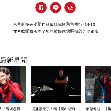
．
克里斯多夫諾蘭作品最佳電影角色排行TOP10
．
你喜歡哪個版本？那些被好萊塢翻拍的外語電影
人？湯姆霍蘭：
馮迪索哭了！稱【玩命關頭
承襲傳統！【復