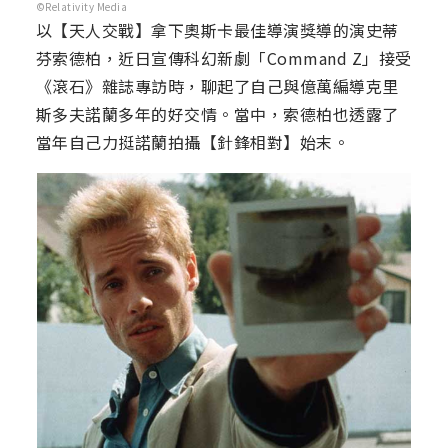
©Relativity Media
以【天人交戰】拿下奧斯卡最佳導演獎導的演史蒂
芬索德柏，近日宣傳科幻新劇「Command Z」接受
《滾石》雜誌專訪時，聊起了自己與億萬編導克里
斯多夫諾蘭多年的好交情。當中，索德柏也透露了
當年自己力挺諾蘭拍攝【針鋒相對】始末。