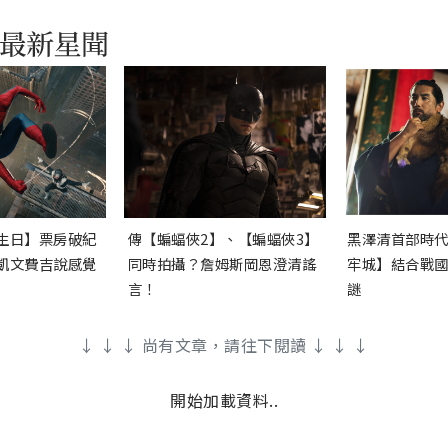
生日】票房破紀
傳【蝙蝠俠2】、【蝙蝠俠3】
黑澤清首部時
凱文費吉說感覺
同時拍攝？詹姆斯岡恩澄清謠
牢城】結合戰
言！
謎
↓ ↓ ↓ 尚有文章，請往下閱讀 ↓ ↓ ↓
開始加載資料..