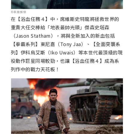
©車庫娛樂
在【浴血任務４】中，席維斯史特龍將拯救世界的
重責大任交棒給「地表最帥光頭」傑森史塔森
（Jason Statham），將與全新加入的新血包括
【拳霸系列】東尼嘉（Tony Jaa）、【全面突襲系
列】伊科烏艾斯（Iko Uwais）等本世代最頂級的現
役動作巨星同場較勁，也讓【浴血任務４】成為系
列作中的戰力天花板！