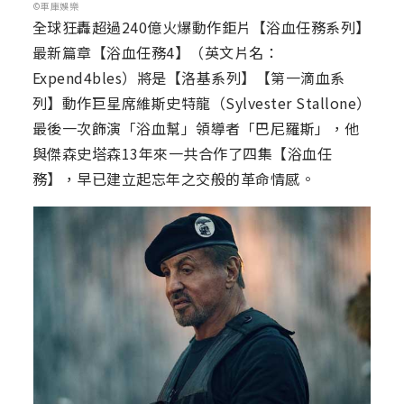
©車庫娛樂
全球狂轟超過240億火爆動作鉅片【浴血任務系列】
最新篇章【浴血任務4】（英文片名：
Expend4bles）將是【洛基系列】【第一滴血系
列】動作巨星席維斯史特龍（Sylvester Stallone）
最後一次飾演「浴血幫」領導者「巴尼羅斯」，他
與傑森史塔森13年來一共合作了四集【浴血任
務】，早已建立起忘年之交般的革命情感。