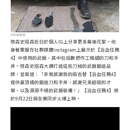
©車庫娛樂
傑森史塔森近日於個人IG上分享更多幕後花絮。他
身著軍服在社群媒體Instagram上展示於【浴血任務
4】中使用的武器，其中包括數把作工精細的刀和手
斧。傑森史塔森大讚打造這些刀械的武器鍛造品
牌，並寫道：「非常感謝我的麻吉替【浴血任務4】
提供最頂級的鍛造刀和手斧，感謝兄弟超殺的才
華，以及源源不絕的武器裝備！」【浴血任務4】將
於9月22日與全美同步火爆上映。