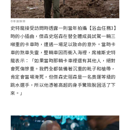
©車庫娛樂
史特龍接受訪問時透露一則當年拍攝【浴血任務3】
時的小插曲，傑森史塔森在替全體成員試駕一輛三
噸重的卡車時，遭遇一場足以致命的意外。當時卡
車的煞車失靈，整輛車因而衝入海裡，席維斯史特
龍表示：「如果當時那輛卡車裡還有其他人，絕對
會死傷慘重。我們全都裝備著沉重的靴子和槍帶，
肯定會當場淹死，但傑森史塔森是一名奧運等級的
跳水選手，所以他憑著高超的身手驚險脫困活了下
來。」