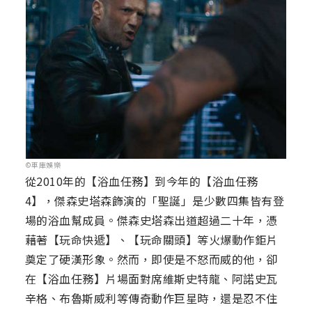
©車庫娛樂
從2010年的【浴血任務】到今年的【浴血任務
4】，傑森史塔森飾演的「聖誕」是少數四集皆有登
場的浴血幫成員。傑森史塔森出道超過二十年，憑
藉著【玩命快遞】、【玩命關頭】等火爆動作鉅片
奠定了硬漢形象。然而，即使是不怒而威的他，卻
在【浴血任務】片場面對席維斯史特龍、阿諾史瓦
辛格、布魯斯威利等傳奇動作巨星時，還是忍不住