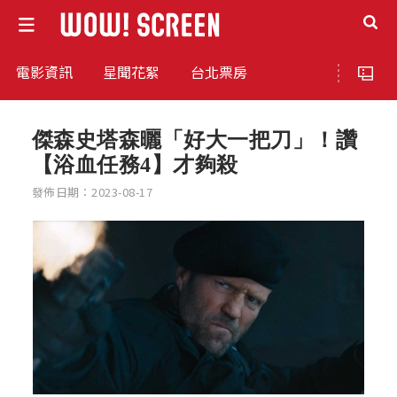
電影資訊
星聞花絮
台北票房
傑森史塔森曬「好大一把刀」！讚
【浴血任務4】才夠殺
發佈日期：2023-08-17