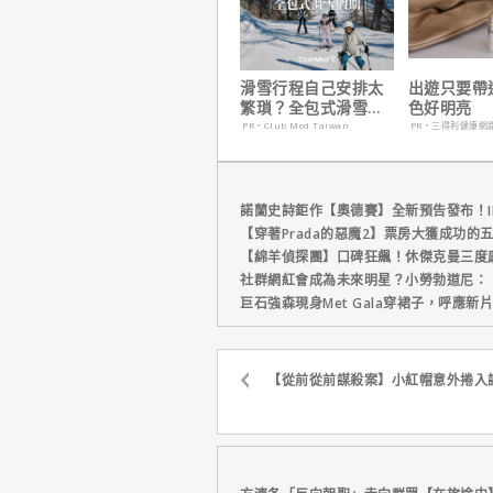
滑雪行程自己安排太
出遊只要帶
繁瑣？全包式滑雪假
色好明亮
期：出門即雪場，一
PR・Club Med Taiwan
PR・三得利健康網
價全包不怕預算爆
表！
諾蘭史詩鉅作【奧德賽】全新預告發布！I
【穿著Prada的惡魔2】票房大獲成功的
【綿羊偵探團】口碑狂飆！休傑克曼三度
社群網紅會成為未來明星？小勞勃道尼：
巨石強森現身Met Gala穿裙子，呼應
【從前從前謀殺案】小紅帽意外捲入