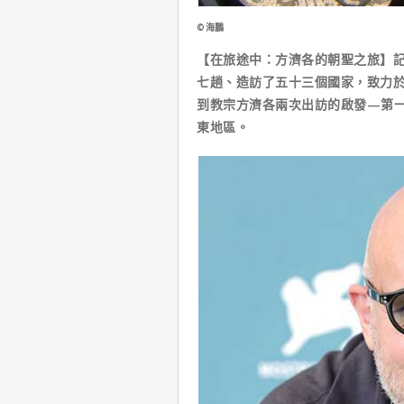
©海鵬
【在旅途中：方濟各的朝聖之旅】
七趟、造訪了五十三個國家，致力
到教宗方濟各兩次出訪的啟發—第一
東地區。