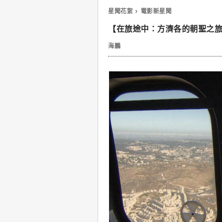
星聞花絮
電影新星聞
【在旅途中：方濟各的朝聖之
海鵬