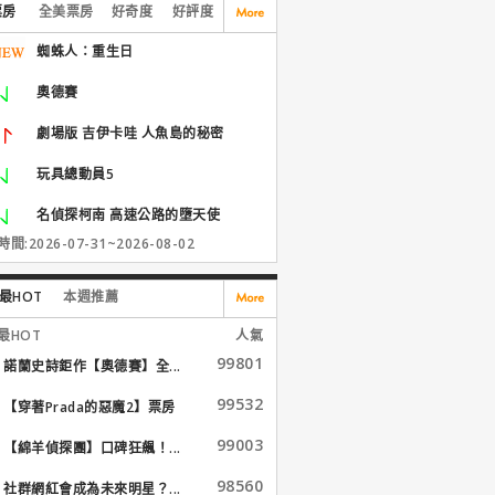
票房
全美票房
好奇度
好評度
蜘蛛人：重生日
奧德賽
劇場版 吉伊卡哇 人魚島的秘密
玩具總動員5
名偵探柯南 高速公路的墮天使
間:2026-07-31~2026-08-02
最HOT
本週推薦
最HOT
人氣
99801
諾蘭史詩鉅作【奧德賽】全...
99532
【穿著Prada的惡魔2】票房
大...
99003
【綿羊偵探團】口碑狂飆！...
98560
社群網紅會成為未來明星？...