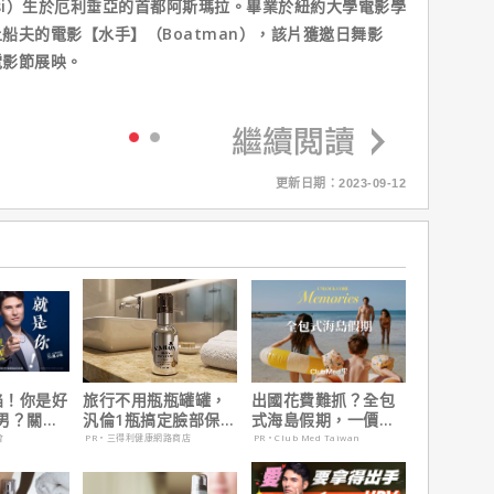
 Rosi）生於厄利垂亞的首都阿斯瑪拉。畢業於紐約大學電影學
船夫的電影【水手】（Boatman），該片獲邀日舞影
電影節展映。
更新日期：2023-09-12
陷！你是好
旅行不用瓶瓶罐罐，
出國花費難抓？全包
男？關鍵
汎倫1瓶搞定臉部保
式海島假期，一價搞
養！
定食宿玩樂，省錢更
會
PR・三得利健康網路商店
PR・Club Med Taiwan
省心！