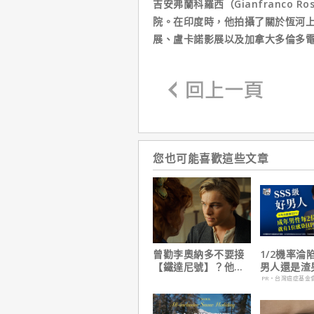
吉安弗蘭科羅西（Gianfranco
院。在印度時，他拍攝了關於恆河上
展、盧卡諾影展以及加拿大多倫多
您也可能喜歡這些文章
曾勸李奧納多不要接
1/2機率淪
【鐵達尼號】？他
男人還是渣
說：「沒人在乎船上
在這
PR・台灣癌症基金
是誰」