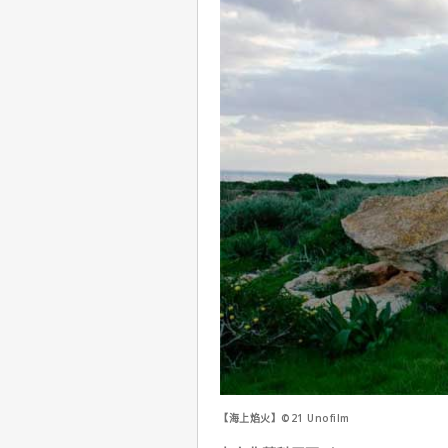
【海上焰火】©21 Unofilm