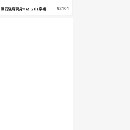
98101
巨石強森現身Met Gala穿裙
子...