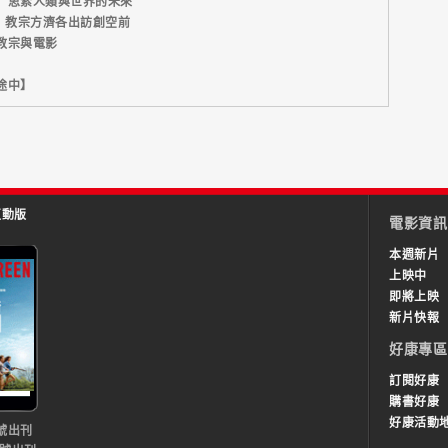
】思索人類與世界的未來
】教宗方濟各出訪創空前
教宗與電影
」
途中】
互動版
電影資訊
本週新片
上映中
即將上映
新片快報
好康專區
訂閱好康
購書好康
好康活動
號出刊