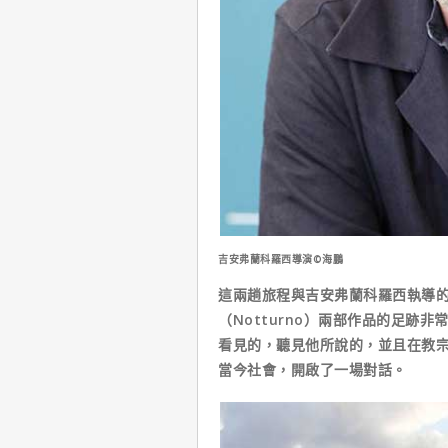
吉安弗蘭科羅西導演©海鵬
這兩趟旅程與吉安弗蘭科羅西執導的【
（Notturno）兩部作品的足跡
看見的，聽見他所說的，並且在教
當今社會，開啟了一場對話。