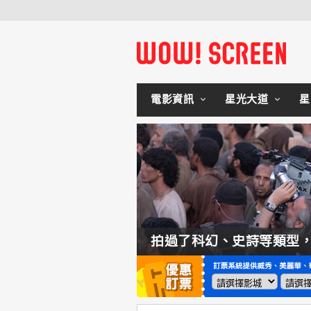
電影資訊
星光大道
星
如何交棒蜘蛛人？湯姆霍蘭：「我們有一個完整的計畫。」
拍過了科幻、史詩等類型