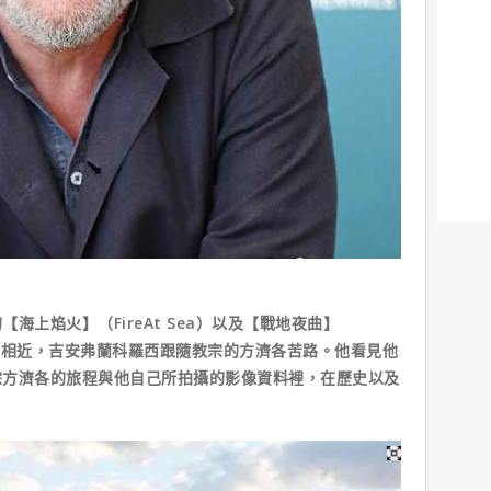
海上焰火】（FireAt Sea）以及【戰地夜曲】
非常相近，吉安弗蘭科羅西跟隨教宗的方濟各苦路。他看見他
宗方濟各的旅程與他自己所拍攝的影像資料裡，在歷史以及