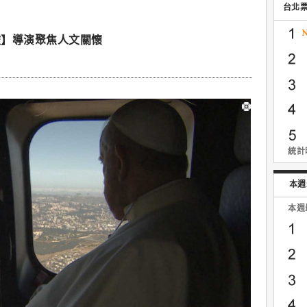
台北
旅】導演聚焦人文關懷
統計時
本週
本週