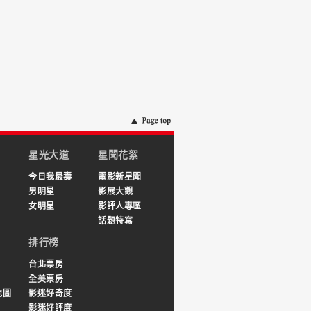
星光大道
星聞花絮
今日我最壽
電影新星聞
男明星
影展大觀
女明星
影評人專區
話題特寫
排行榜
台北票房
全美票房
地圖
影迷好奇度
影迷好評度