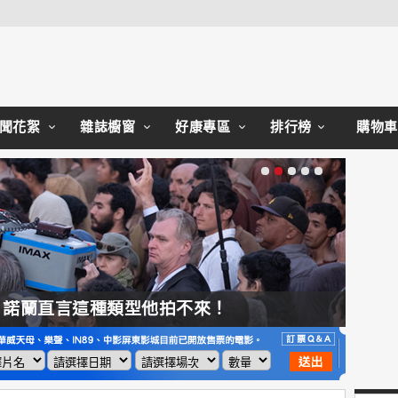
Close
聞花絮
雜誌櫥窗
好康專區
排行榜
購物車
，諾蘭直言這種類型他拍不來！