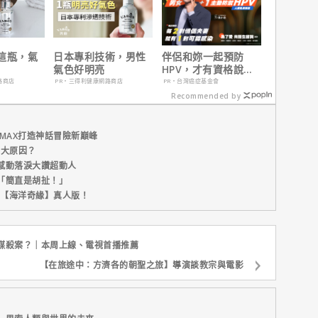
這瓶，氣
日本專利技術，男性
伴侶和妳一起預防
氣色好明亮
HPV，才有資格說愛
妳！
路商店
PR・三得利健康網路商店
PR・台灣癌症基金會
Recommended by
MAX打造神話冒險新巔峰
五大原因？
感動落淚大讚超動人
「簡直是胡扯！」
新片【海洋奇緣】真人版！
謀殺案？｜本周上線、電視首播推薦
【在旅途中：方濟各的朝聖之旅】導演談教宗與電影