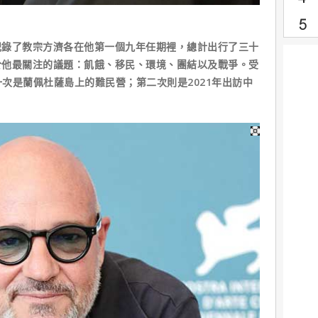
記錄了教宗方濟各在他第一個九年任期裡，總計出行了三十
於他最關注的議題：飢餓、移民、環境、團結以及戰爭。受
次是蘭佩杜薩島上的難民營；第二次則是2021年出訪中