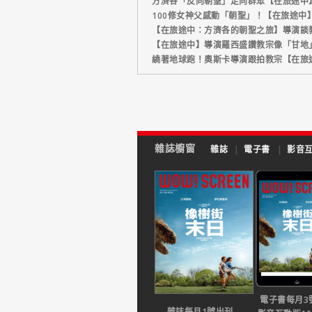
方濟各「反向朝聖」走向群眾【在旅途中
100修女神父感動「朝聖」！【在旅途中
【在旅途中：方濟各的朝聖之旅】導演談
【在旅途中】導演羅西盛讚教宗像「甘地
繞著地球跑！奧斯卡導演跟拍教宗【在旅
雜誌櫥窗
雜誌
|
電子書
|
影音
電子書每月3
雜誌每月1號出刊