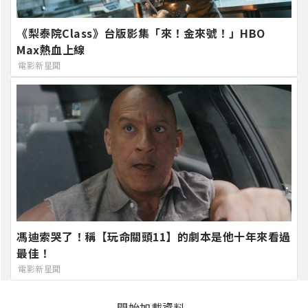
《梨泰院Class》台版影集「來！金來號！」HBO
Max熱血上線
電影新星聞
馮迪索哭了！稱【玩命關頭11】的劇本是他十年來看過
最佳！
電影新星聞
開始加載資料..