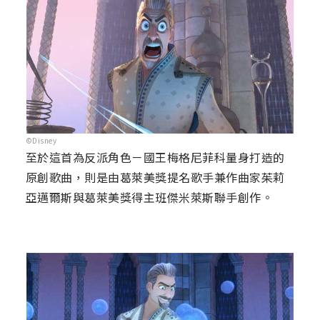
©Disney
至於這首為反派角色－國王梅格尼菲科量身打造的
原創歌曲，則是由葛萊美獎提名歌手兼作曲家茱莉
亞邁爾斯與葛萊美獎得主班傑米萊斯聯手創作。