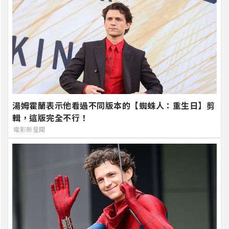
湯姆霍蘭表示他看過不同版本的【蜘蛛人：重生日】剪
輯，這版完全不行！
電影新星聞