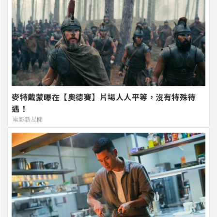
麥特戴蒙曝在【奧德賽】片場人人平等，沒有特殊待
遇！
電影新星聞