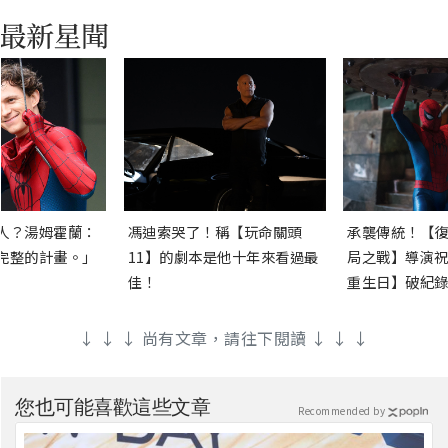
人？湯姆霍蘭：
馮迪索哭了！稱【玩命關頭
承襲傳統！【復
完整的計畫。」
11】的劇本是他十年來看過最
局之戰】導演祝
佳！
重生日】破紀錄
↓ ↓ ↓ 尚有文章，請往下閱讀 ↓ ↓ ↓
您也可能喜歡這些文章
Recommended by