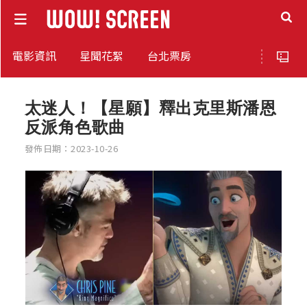
電影資訊
星聞花絮
台北票房
太迷人！【星願】釋出克里斯潘恩
反派角色歌曲
發佈日期：2023-10-26