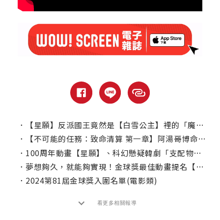
．
【星願】反派國王竟然是【白雪公主】裡的「魔鏡」！你可能沒發現的彩蛋
．
【不可能的任務：致命清算 第一章】阿湯哥博命再次阻止世界危機｜本周上線、電視首播推薦
．
100周年動畫【星願】、科幻懸疑韓劇「支配物種」｜Disney+ 4月強檔新片推薦
．
夢想夠久，就能夠實現！金球獎最佳動畫提名【星願】藉星星向百年傑作致敬
．
2024第81屆金球獎入圍名單(電影類)
看更多相關報導