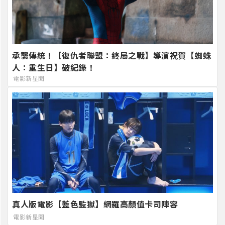
承襲傳統！【復仇者聯盟：終局之戰】導演祝賀【蜘蛛
人：重生日】破紀錄！
電影新星聞
真人版電影【藍色監獄】網羅高顏值卡司陣容
電影新星聞