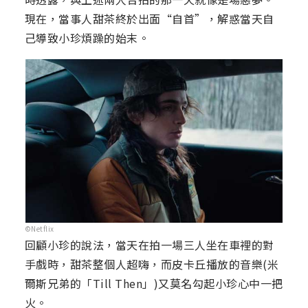
現在，當事人甜茶終於出面“自首”，解惑當天自
己導致小珍煩躁的始末。
©Netflix
回顧小珍的說法，當天在拍一場三人坐在車裡的對
手戲時，甜茶整個人超嗨，而皮卡丘播放的音樂(米
爾斯兄弟的「Till Then」)又莫名勾起小珍心中一把
火。