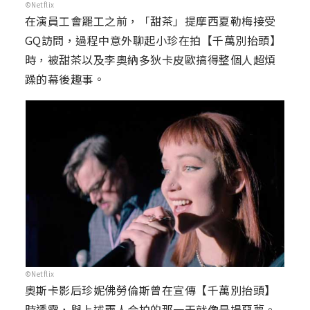
©Netflix
在演員工會罷工之前，「甜茶」提摩西夏勒梅接受
GQ訪問，過程中意外聊起小珍在拍【千萬別抬頭】
時，被甜茶以及李奧納多狄卡皮歐搞得整個人超煩
躁的幕後趣事。
©Netflix
奧斯卡影后珍妮佛勞倫斯曾在宣傳【千萬別抬頭】
時透露，與上述兩人合拍的那一天就像是場惡夢。