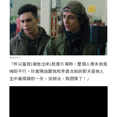
©Netflix
「所以當我(被放出來)抵達片場時，整個人根本就是
嗨到不行。珍妮佛說跟我和李奧合拍的那天是她人
生中最煩躁的一天，沒辦法，我悶壞了！」