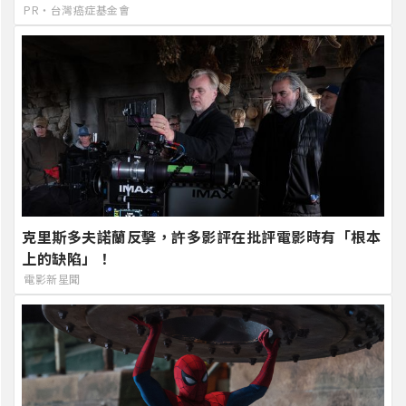
PR・台灣癌症基金會
克里斯多夫諾蘭反擊，許多影評在批評電影時有「根本
上的缺陷」！
電影新星聞