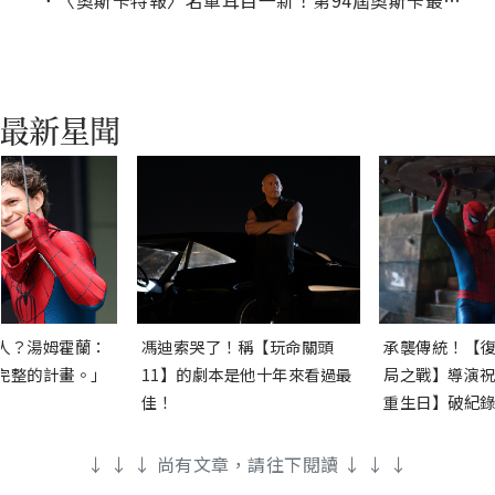
．
〈奧斯卡特報〉名單耳目一新！第94屆奧斯卡最佳影片入圍總評
人？湯姆霍蘭：
馮迪索哭了！稱【玩命關頭
承襲傳統！【復
完整的計畫。」
11】的劇本是他十年來看過最
局之戰】導演祝
佳！
重生日】破紀錄
↓ ↓ ↓ 尚有文章，請往下閱讀 ↓ ↓ ↓