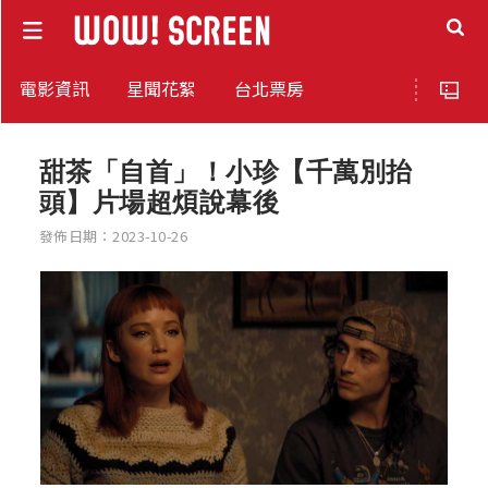
電影資訊
星聞花絮
台北票房
甜茶「自首」！小珍【千萬別抬
頭】片場超煩說幕後
發佈日期：2023-10-26