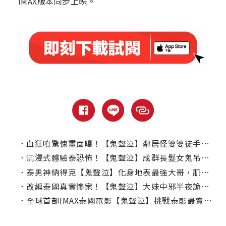
IMAX版本同步上映。
．
血狂噴驚悚畫面曝！【鬼聲泣】鄰居怪婆婆徒手拔少女牙齒吞肚嚇壞全家人
．
沉浸式體驗泰恐怖！【鬼聲泣】成群長髮女鬼吊樹裂嘴掉肉嚇壞觀眾
．
泰男神納得克【鬼聲泣】化身地表最強大哥，肌肉炸裂提槍狂射厲鬼
．
改編泰國真實慘案！【鬼聲泣】大妹中邪半夜詭笑念咒，超毛情結嚇破4億票房！
．
全球首部IMAX泰國電影【鬼聲泣】挑戰泰影最賣座鬼片！