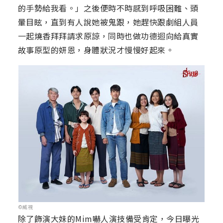
的手勢給我看。」之後便時不時感到呼吸困難、頭
暈目眩，直到有人說她被鬼跟，她趕快跟劇組人員
一起燒香拜拜請求原諒，同時也做功德迴向給真實
故事原型的妍恩，身體狀況才慢慢好起來。
©威視
除了飾演大妹的Mim嚇人演技備受肯定，今日曝光