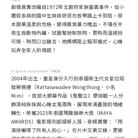
劇情真實改編自1972年北碧府家族靈異事件，從小
體弱多病的國中生妹妹妍恩在放學路上卡到陰，原
本甜美溫柔的性格，變得異常暴力嗜血，不僅在半
夜生吞動物內臟，試圖幫她制煞時，更時而溫順扮
可憐、時而口出穢言，抱媽媽阻止驅邪儀式，心機
玩弄全家人的情感！
IG:@mim.rattanawade｜©威視
2004年出生、童星身分入行的泰國新生代女星拉塔
娃蒂婉通（Rattanawadee Wongthong，小名
Mim），首部大銀幕作品《鬼聲泣》便挑戰一人分
飾清純妹妹與心機女鬼兩角，展現淋漓盡致的情緒
轉化，榮獲2023年泰國瑪雅娛樂大獎（MAYA
AWARDS）電影類別超級新人獎，泰媒讚譽：「用
演技嚇壞了所有人的心。」在片中又美又婊，更被