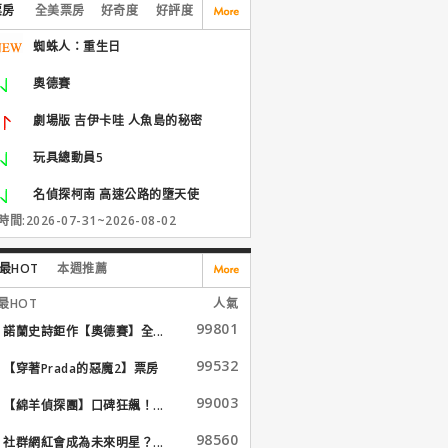
票房
全美票房
好奇度
好評度
蜘蛛人：重生日
奧德賽
劇場版 吉伊卡哇 人魚島的秘密
玩具總動員5
名偵探柯南 高速公路的墮天使
間:2026-07-31~2026-08-02
最HOT
本週推薦
最HOT
人氣
99801
諾蘭史詩鉅作【奧德賽】全...
99532
【穿著Prada的惡魔2】票房
大...
99003
【綿羊偵探團】口碑狂飆！...
98560
社群網紅會成為未來明星？...