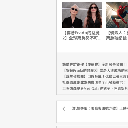
【穿著Prada的惡魔
【蜘蛛人：
2】全球票房勢不可
票房破紀錄
擋！蟬聯台美票房冠
裁凱文費吉
軍、兩週狂破4.3億美
讚！
元
諾蘭史詩鉅作【奧德賽】全新預告發布！I
【穿著Prada的惡魔2】票房大獲成功的
【綿羊偵探團】口碑狂飆！休傑克曼三度
社群網紅會成為未來明星？小勞勃道尼：
巨石強森現身Met Gala穿裙子，呼應
【飢餓遊戲：鳴鳥與游蛇之歌】上映