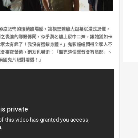
上極度恐怖的環繞臨場感，讓觀眾體驗大銀幕沉浸式恐懼，
聞之喪膽的鄉野傳聞，似乎莫名纏上家中二妹，讓她猶如卡
你家太有趣了！我沒有選錯身體。」鬼影幢幢鬧得全家人不
至會夜夜縈繞。網友也嚇歪：「聽完這個聲音會有陰影」、
X泰國鬼片絕對看爆！」