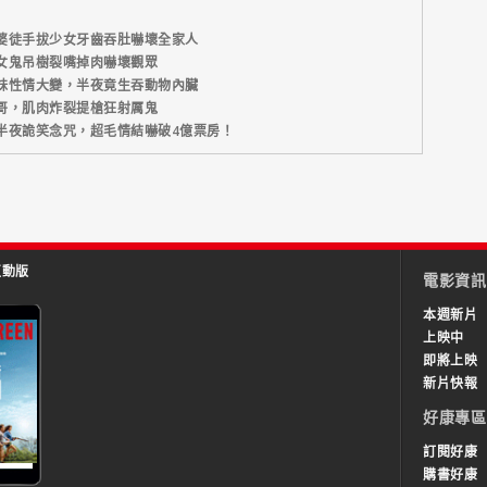
婆徒手拔少女牙齒吞肚嚇壞全家人
女鬼吊樹裂嘴掉肉嚇壞觀眾
妹性情大變，半夜竟生吞動物內臟
哥，肌肉炸裂提槍狂射厲鬼
半夜詭笑念咒，超毛情結嚇破4億票房！
互動版
電影資訊
本週新片
上映中
即將上映
新片快報
好康專區
訂閱好康
購書好康