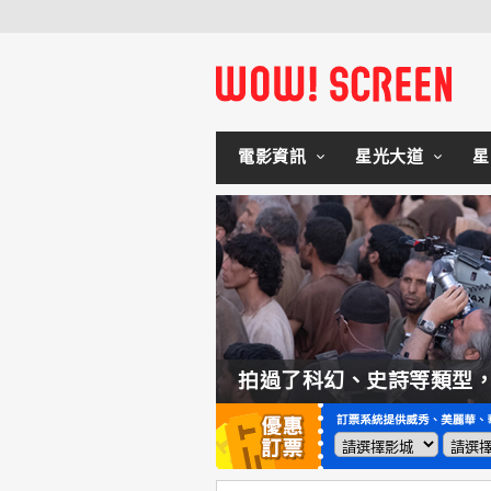
電影資訊
星光大道
星
如何交棒蜘蛛人？湯姆霍蘭：「我們有一個完整的計畫。」
拍過了科幻、史詩等類型