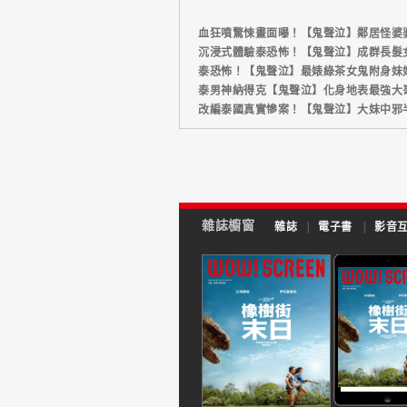
血狂噴驚悚畫面曝！【鬼聲泣】鄰居怪婆
沉浸式體驗泰恐怖！【鬼聲泣】成群長髮
泰恐怖！【鬼聲泣】最婊綠茶女鬼附身妹
泰男神納得克【鬼聲泣】化身地表最強大
改編泰國真實慘案！【鬼聲泣】大妹中邪
雜誌櫥窗
雜誌
|
電子書
|
影音