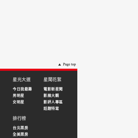
星光大道
星聞花絮
今日我最壽
電影新星聞
男明星
影展大觀
女明星
影評人專區
話題特寫
排行榜
台北票房
全美票房