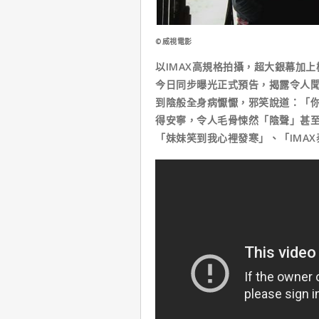
©威視電影
以IMAX高規格拍攝，超大銀幕加
今日同步曝光正式預告，揭露令人
到陰般全身病懨懨，邪笑說道：「
得安寧，令人毛骨悚然「陰聲」甚
「妹妹笑到我心裡發寒」、「IMA