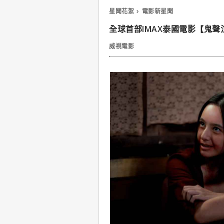
星聞花絮
電影新星聞
全球首部IMAX泰國電影【鬼
威視電影