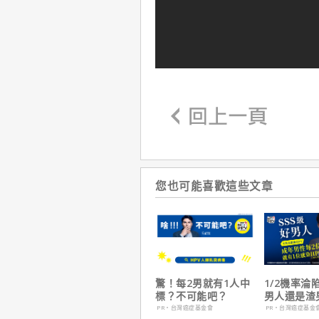
您也可能喜歡這些文章
驚！每2男就有1人中
1/2機率淪
標？不可能吧？
男人還是渣
在這
PR・台灣癌症基金會
PR・台灣癌症基金