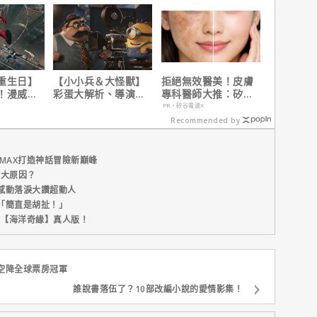
重生日】
【小小兵＆大怪獸】
拒絕無效醫美！皮膚
！漫威總
彩蛋大解析、導演皮
專科醫師大推：矽谷
說感覺很
耶考芬解密10個電影
電波 X 讓肌膚由內而
PR・矽谷電波X
梗！
外更強韌
Recommended by
MAX打造神話冒險新巔峰
五大原因？
感動落淚大讚超動人
「簡直是胡扯！」
新片【海洋奇緣】真人版！
空降全球票房冠軍
誰說書落伍了？10部改編小說的愛情影集！