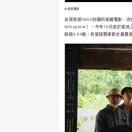
©威視電影
全球首部IMAX拍攝的泰國電影、改
Whisperer），今年10月底於當
超過4.04億，有望挑戰泰影史最