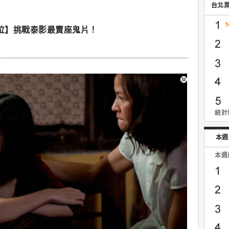
台北
聲泣】挑戰泰影最賣座鬼片！
統計時
本週
本週