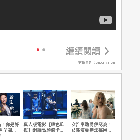
更新日期：2023-11-20
陷！你是好
真人版電影【藍色監
安雅泰勒喬伊認為，
男？關鍵
獄】網羅高顏值卡司
女性演員無法採用方
陣容
法演技的原因是？
會