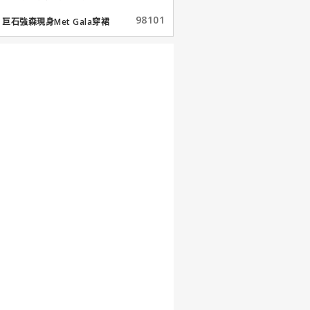
98101
巨石強森現身Met Gala穿裙
子...