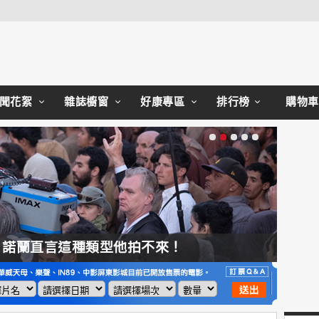
Close
聞花絮
雜誌櫥窗
好康專區
排行榜
購物車
，諾蘭直言這種類型他拍不來！