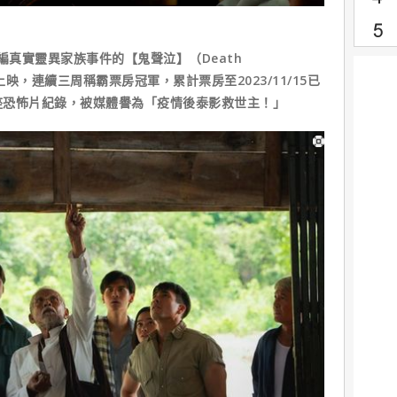
編真實靈異家族事件的【鬼聲泣】（Death
地上映，連續三周稱霸票房冠軍，累計票房至2023/11/15已
賣座恐怖片紀錄，被媒體譽為「疫情後泰影救世主！」