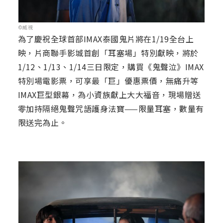
©威視
為了慶祝全球首部IMAX泰國鬼片將在1/19全台上
映，片商聯手影城首創「耳塞場」特別獻映，將於
1/12、1/13、1/14三日限定，購買《鬼聲泣》IMAX
特別場電影票，可享最「巨」優惠票價，無痛升等
IMAX巨型銀幕，為小資族獻上大大福音，現場贈送
零加持隔絕鬼聲咒語護身法寶——限量耳塞，數量有
限送完為止。