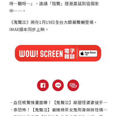
呀…聽呀…」，詭譎「陰聲」逐漸蔓延到這個家
中……。
《鬼聲泣》將在1月19日全台大銀幕驚嚇登場，
IMAX版本同步上映。
．
血狂噴驚悚畫面曝！【鬼聲泣】鄰居怪婆婆徒手拔少女牙齒吞肚嚇壞全家人
．
泰恐怖！【鬼聲泣】最婊綠茶女鬼附身妹妹性情大變，半夜竟生吞動物內臟