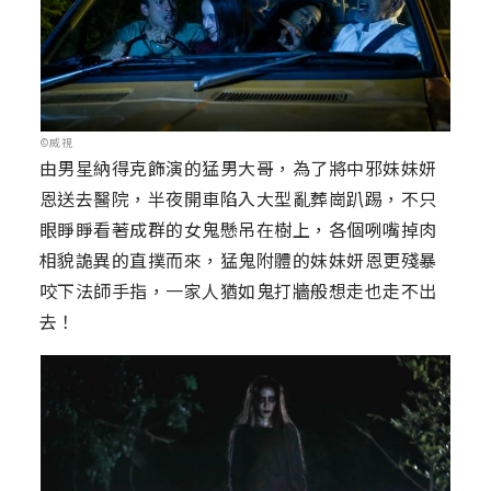
©威視
由男星納得克飾演的猛男大哥，為了將中邪妹妹妍
恩送去醫院，半夜開車陷入大型亂葬崗趴踢，不只
眼睜睜看著成群的女鬼懸吊在樹上，各個咧嘴掉肉
相貌詭異的直撲而來，猛鬼附體的妹妹妍恩更殘暴
咬下法師手指，一家人猶如鬼打牆般想走也走不出
去！