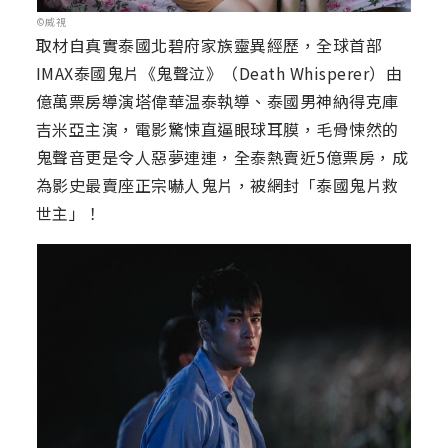
©威視
取材自真實泰國北碧府家族靈異經歷，全球首部
IMAX泰國鬼片《鬼聲泣》（Death Whisperer）由
億萬票房導演塔偉華温泰執導、泰國男神納得克庫
吉米亞主演，電影驚悚直逼眼球耳膜，毛骨悚然的
鬼聲音更是令人惡夢連連，全泰熱賣近5億票房，成
為影史最賣座正宗嚇人鬼片，被網封「泰國鬼片救
世主」！