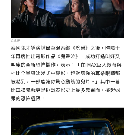
©威視
泰國鬼才導演塔偉華温泰繼《陰巢》之後，時隔十
年再度推出電影作品《鬼聲泣》，成功打造叫好又
叫座的全新恐怖懼作，表示：「在IMAX巨大銀幕與
杜比全景聲沈浸式中觀影，絕對讓你的耳朵眼睛都
被嚇到，一部能讓你驚心動魄的鬼片。」其中一幕
開車撞鬼戲更是挑戰泰影史上最多鬼畫面，挑起觀
眾的恐怖極限！