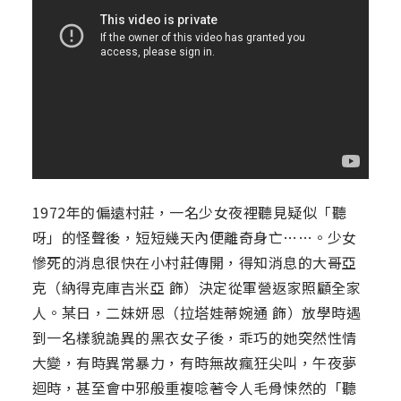
1972年的偏遠村莊，一名少女夜裡聽見疑似「聽
呀」的怪聲後，短短幾天內便離奇身亡……。少女
慘死的消息很快在小村莊傳開，得知消息的大哥亞
克（納得克庫吉米亞 飾）決定從軍營返家照顧全家
人。某日，二妹妍恩（拉塔娃蒂婉通 飾）放學時遇
到一名樣貌詭異的黑衣女子後，乖巧的她突然性情
大變，有時異常暴力，有時無故瘋狂尖叫，午夜夢
迴時，甚至會中邪般重複唸著令人毛骨悚然的「聽