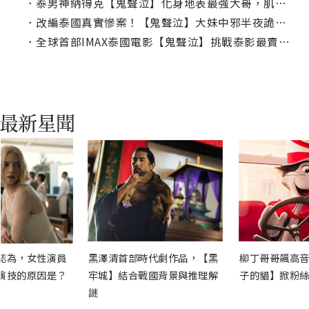
．
泰男神納得克【鬼聲泣】化身地表最強大哥，肌肉炸裂提槍狂射厲鬼
．
改編泰國真實慘案！【鬼聲泣】大妹中邪半夜詭笑念咒，超毛情結嚇破4億票房！
．
全球首部IMAX泰國電影【鬼聲泣】挑戰泰影最賣座鬼片！
認為，女性演員
黑澤清首部時代劇作品，【黑
柳丁哥哥飆高音
演技的原因是？
牢城】結合戰國背景與推理解
子的貓】掀粉絲
謎