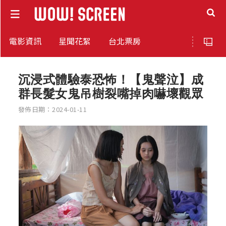
電影資訊
星聞花絮
台北票房
沉浸式體驗泰恐怖！【鬼聲泣】成
群長髮女鬼吊樹裂嘴掉肉嚇壞觀眾
發佈日期：2024-01-11