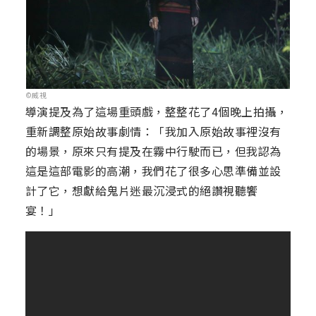
©威視
導演提及為了這場重頭戲，整整花了4個晚上拍攝，
重新調整原始故事劇情：「我加入原始故事裡沒有
的場景，原來只有提及在霧中行駛而已，但我認為
這是這部電影的高潮，我們花了很多心思準備並設
計了它，想獻給鬼片迷最沉浸式的絕讚視聽饗
宴！」