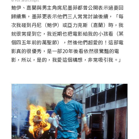
© Fox Searchlight
鮑伊、嘉蘭與男主角席尼墨菲都曾公開表示過要回
歸續集，墨菲更表示他們三人常常討論後續，「每
次我碰到丹尼（鮑伊）或亞力克斯（嘉蘭）時，我
就很常提到它，我近期也把電影給我的小孩看（某
個四五年前的萬聖節），然後他們超愛的！這部電
影真的很優秀，是一部20年後看依然很驚豔的電
影，所以，是的，我愛這個構想，非常吸引我。」