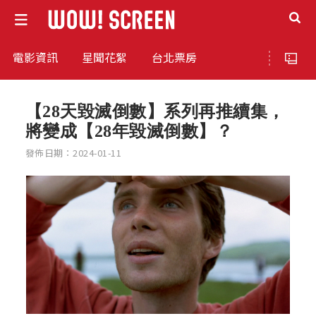
電影資訊
星聞花絮
台北票房
【28天毀滅倒數】系列再推續集，
將變成【28年毀滅倒數】？
發佈日期：2024-01-11