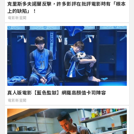
克里斯多夫諾蘭反擊，許多影評在批評電影時有「根本
上的缺陷」！
電影新星聞
真人版電影【藍色監獄】網羅高顏值卡司陣容
電影新星聞