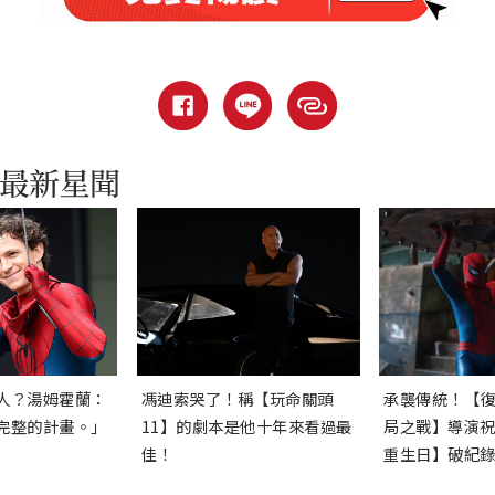
人？湯姆霍蘭：
馮迪索哭了！稱【玩命關頭
承襲傳統！【
完整的計畫。」
11】的劇本是他十年來看過最
局之戰】導演
佳！
重生日】破紀