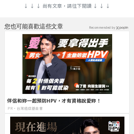
↓ ↓ ↓ 尚有文章，請往下閱讀 ↓ ↓ ↓
您也可能喜歡這些文章
Recommended by
伴侶和妳一起預防HPV，才有資格說愛妳！
PR・台灣癌症基金會