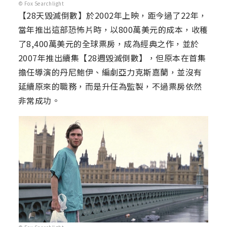
© Fox Searchlight
【28天毀滅倒數】於2002年上映，距今過了22年，
當年推出這部恐怖片時，以800萬美元的成本，收穫
了8,400萬美元的全球票房，成為經典之作，並於
2007年推出續集【28週毀滅倒數】，但原本在首集
擔任導演的丹尼鮑伊、編劇亞力克斯嘉蘭，並沒有
延續原來的職務，而是升任為監製，不過票房依然
非常成功。