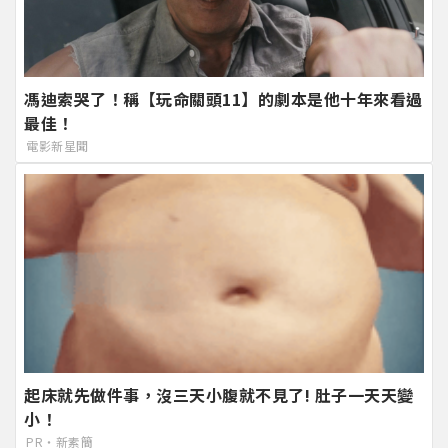
馮迪索哭了！稱【玩命關頭11】的劇本是他十年來看過
最佳！
電影新星聞
起床就先做件事，沒三天小腹就不見了! 肚子一天天變
小！
PR・新素簡