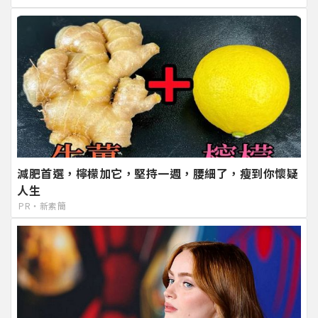
減肥首選，檸檬加它，堅持一週，腰細了，瘦到你懷疑
人生
PR・新素簡