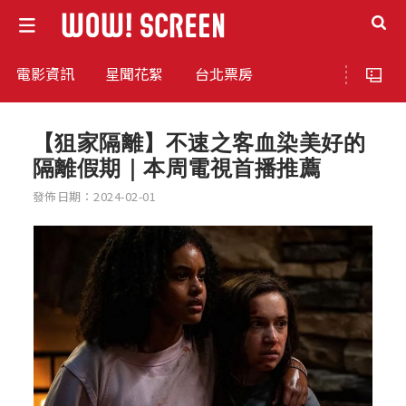
電影資訊
星聞花絮
台北票房
【狙家隔離】不速之客血染美好的
隔離假期｜本周電視首播推薦
發佈日期：2024-02-01