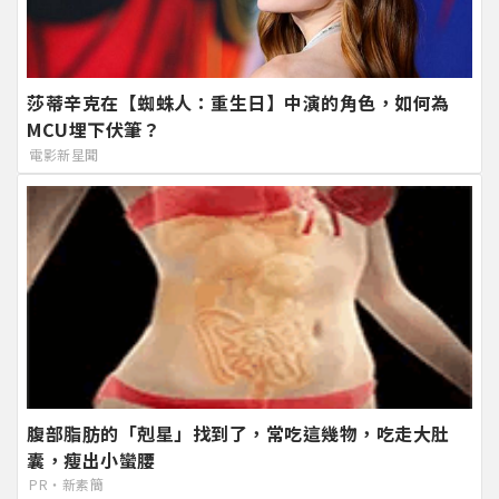
莎蒂辛克在【蜘蛛人：重生日】中演的角色，如何為
MCU埋下伏筆？
電影新星聞
腹部脂肪的「剋星」找到了，常吃這幾物，吃走大肚
囊，瘦出小蠻腰
PR・新素簡