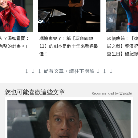
人？湯姆霍蘭：
馮迪索哭了！稱【玩命關頭
承襲傳統！【
完整的計畫。」
11】的劇本是他十年來看過最
局之戰】導演
佳！
重生日】破紀
↓ ↓ ↓ 尚有文章，請往下閱讀 ↓ ↓ ↓
您也可能喜歡這些文章
Recommended by