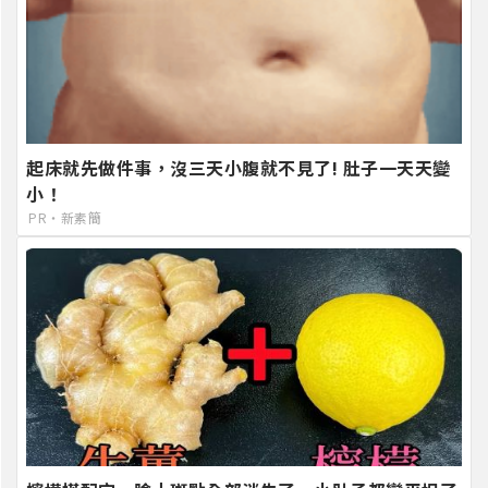
起床就先做件事，沒三天小腹就不見了! 肚子一天天變
小！
PR・新素簡