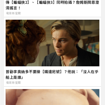
傳【蝙蝠俠2】、【蝙蝠俠3】同時拍攝？詹姆斯岡恩澄
清謠言！
電影新星聞
曾勸李奧納多不要接【鐵達尼號】？他說：「沒人在乎
船上是誰」
電影新星聞