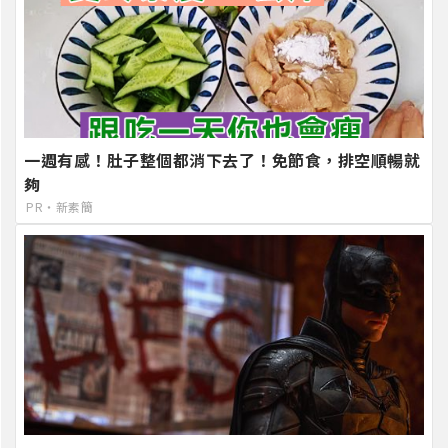
一週有感！肚子整個都消下去了！免節食，排空順暢就
夠
PR・新素簡