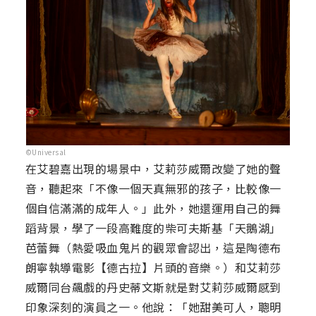
©Universal
在艾碧嘉出現的場景中，艾莉莎威爾改變了她的聲
音，聽起來「不像一個天真無邪的孩子，比較像一
個自信滿滿的成年人。」此外，她還運用自己的舞
蹈背景，學了一段高難度的柴可夫斯基「天鵝湖」
芭蕾舞（熱愛吸血鬼片的觀眾會認出，這是陶德布
朗寧執導電影【德古拉】片頭的音樂。）和艾莉莎
威爾同台飆戲的丹史蒂文斯就是對艾莉莎威爾感到
印象深刻的演員之一。他說：「她甜美可人，聰明