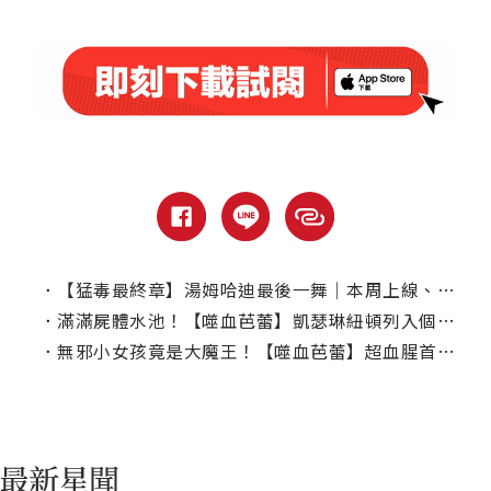
．
【猛毒最終章】湯姆哈迪最後一舞｜本周上線、電視首播推薦
．
滿滿屍體水池！【噬血芭蕾】凱瑟琳紐頓列入個人恐怖片最驚悚經歷
．
無邪小女孩竟是大魔王！【噬血芭蕾】超血腥首支預告曝光