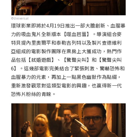
©Universal
環球影業即將於4月19日推出一部大膽創新、血腥暴
力的吸血鬼片全新版本【噬血芭蕾】。導演組合麥
特貝提內里奧爾平和泰勒吉列特以及製片查德維利
亞組成的電影製作團隊在票房上大獲成功，熱門作
品包括【弒婚遊戲】、【驚聲尖叫】和【驚聲尖叫
6】。這幾部電影完美結合了緊張刺激、驚嚇恐怖和
血腥暴力的元素，再加上一點黑色幽默作為點綴，
重新激發觀眾對這類型電影的興趣，也贏得新一代
恐怖片粉絲的青睞。