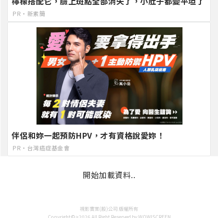
檸檬搭配它，臉上斑點全部消失了，小肚子都變平坦了
PR・新素簡
伴侶和妳一起預防HPV，才有資格說愛妳！
PR・台灣癌症基金會
開始加載資料..
視影實業(股)公司 版權所有
Copyright©>2026 All Right Reserved by WOW!SCREEN