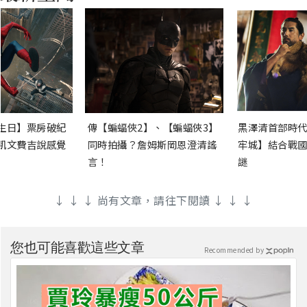
生日】票房破紀
傳【蝙蝠俠2】、【蝙蝠俠3】
黑澤清首部時代
凱文費吉說感覺
同時拍攝？詹姆斯岡恩澄清謠
牢城】結合戰國
言！
謎
↓ ↓ ↓ 尚有文章，請往下閱讀 ↓ ↓ ↓
您也可能喜歡這些文章
Recommended by