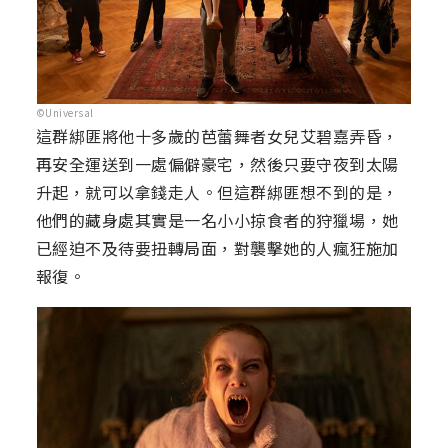
©Universal
這群綁匪將他十多歲的芭蕾舞者女兒艾碧嘉弄昏，
再安全運送到一處偏僻豪宅，然後只要守夜到太陽
升起，就可以拿錢走人。但這群綁匪想不到的是，
他們的藏身處其實是一名小小掠食者的狩獵場，她
已經迫不及待要扭轉局面，對襲擊她的人瘋狂施加
報復。