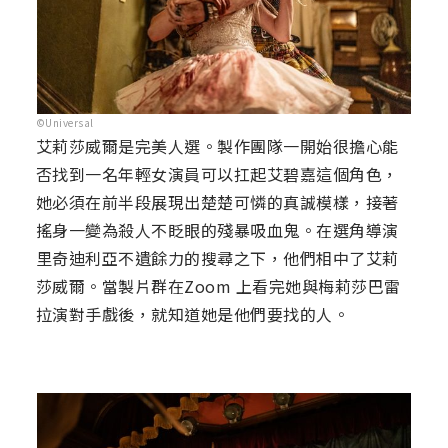
©Universal
艾莉莎威爾是完美人選。製作團隊一開始很擔心能
否找到一名年輕女演員可以扛起艾碧嘉這個角色，
她必須在前半段展現出楚楚可憐的真誠模樣，接著
搖身一變為殺人不眨眼的殘暴吸血鬼。在選角導演
里奇迪利亞不遺餘力的搜尋之下，他們相中了艾莉
莎威爾。當製片群在Zoom 上看完她與梅莉莎巴雷
拉演對手戲後，就知道她是他們要找的人。