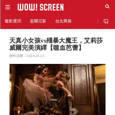
電影資訊
星聞花絮
台北票房
天真小女孩vs殘暴大魔王，艾莉莎
威爾完美演繹【噬血芭蕾】
發佈日期：2024-04-11