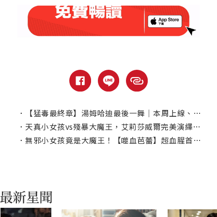
．
【猛毒最終章】湯姆哈迪最後一舞｜本周上線、電視首播推薦
．
天真小女孩vs殘暴大魔王，艾莉莎威爾完美演繹【噬血芭蕾】
．
無邪小女孩竟是大魔王！【噬血芭蕾】超血腥首支預告曝光