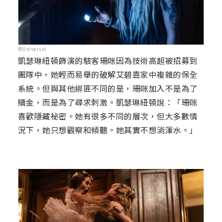
©Universal
凱瑟琳紐頓飾演的駭客珊咪因為技術高超被招募到
團隊中，她輕而易舉的破解艾碧嘉家中複雜的保全
系統。但與其他綁匪不同的是，珊咪加入不是為了
贖金，而是為了尋求刺激。凱瑟琳紐頓說：「珊咪
喜歡隱藏祕密。她有很多不同的層次，但大多數情
況下，她只想觀察和傾聽。她其實不想淌渾水。」