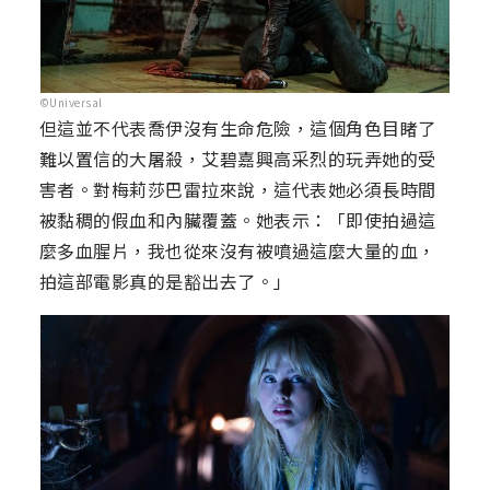
©Universal
但這並不代表喬伊沒有生命危險，這個角色目睹了
難以置信的大屠殺，艾碧嘉興高采烈的玩弄她的受
害者。對梅莉莎巴雷拉來說，這代表她必須長時間
被黏稠的假血和內臟覆蓋。她表示：「即使拍過這
麼多血腥片，我也從來沒有被噴過這麼大量的血，
拍這部電影真的是豁出去了。」