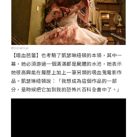
©Universal
【噬血芭蕾】也考驗了凱瑟琳紐頓的本領，其中一
幕，她必須游過一個滿滿都是屍體的水池，她表示
她很高興能在履歷上加上一筆另類的吸血鬼電影作
品。凱瑟琳紐頓說：「我想成為這個作品的一部
分，是時候把它加到我的恐怖片百科全書中了。」