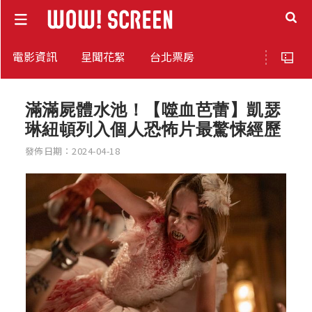
電影資訊
星聞花絮
台北票房
滿滿屍體水池！【噬血芭蕾】凱瑟
琳紐頓列入個人恐怖片最驚悚經歷
發佈日期：2024-04-18