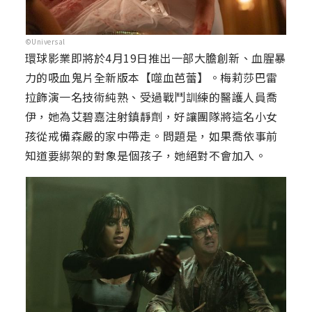
©Universal
環球影業即將於4月19日推出一部大膽創新、血腥暴
力的吸血鬼片全新版本【噬血芭蕾】。梅莉莎巴雷
拉飾演一名技術純熟、受過戰鬥訓練的醫護人員喬
伊，她為艾碧嘉注射鎮靜劑，好讓團隊將這名小女
孩從戒備森嚴的家中帶走。問題是，如果喬依事前
知道要綁架的對象是個孩子，她絕對不會加入。