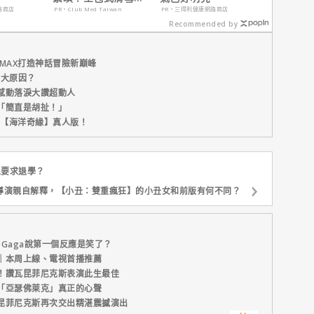
期：出門即雪場，一
路商店
PR・Club Med Taiwan
PR・三得利健康網路商店
價全包不怕預算爆
Recommended by
表！
MAX打造神話冒險新巔峰
五大原因？
感動落淚大讚超動人
「簡直是胡扯！」
新片【海洋奇緣】真人版！
A要求退學？
導演親自解釋，【小丑：雙重瘋狂】的小丑女和前版有何不同？
 Gaga說第一個反應是笑了？
｜本周上線、電視首播推薦
！讚瓦昆菲尼克斯表演此生最佳
「亞瑟佛萊克」真正的心聲
昆菲尼克斯再次交出精湛震撼演出