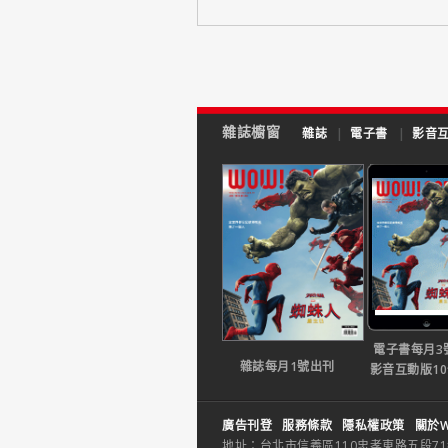
雜誌櫥窗
雜誌
|
電子書
|
影音
電子書每月3
雜誌每月1號出刊
影音互動版1
廣告刊登
服務條款
隱私權政策
關於W
地址：台北市信義區110忠孝東路五段71巷26