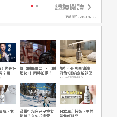
更新日期：2024-07-26
陷！你是好
傳【蝙蝠俠2】、【蝙
旅行不用瓶瓶罐罐，
男？關鍵
蝠俠3】同時拍攝？詹
汎倫1瓶搞定臉部保
姆斯岡恩澄清謠言！
養！
會
PR・三得利健康網路商店
這瓶，氣
滑雪行程自己安排太
日本專利技術，男性
繁瑣？全包式滑雪假
氣色好明亮