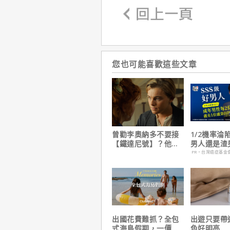
您也可能喜歡這些文章
曾勸李奧納多不要接
1/2機率淪
【鐵達尼號】？他
男人還是渣
說：「沒人在乎船上
在這
PR・台灣癌症基金
是誰」
出國花費難抓？全包
出遊只要帶
式海島假期，一價搞
色好明亮