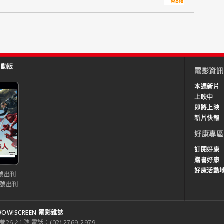
互動版
電影資訊
本週新片
上映中
即將上映
新片快報
好康專區
訂閱好康
購書好康
好康活動
號出刊
0號出刊
OW!SCREEN 電影雜誌
之1號 電話：(02) 2769-2979