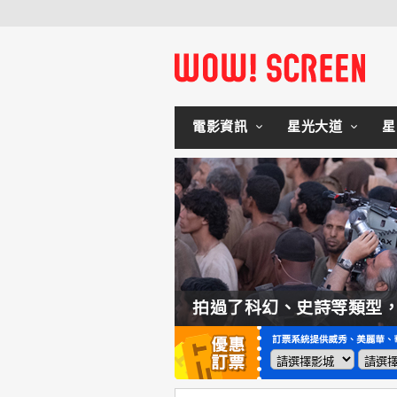
電影資訊
星光大道
星
如何交棒蜘蛛人？湯姆霍蘭：「我們有一個完整的計畫。」
拍過了科幻、史詩等類型