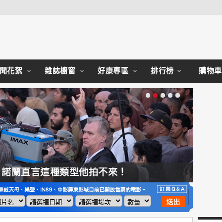
Close
聞花絮
雜誌櫥窗
好康專區
排行榜
購物車
，諾蘭直言這種類型他拍不來！