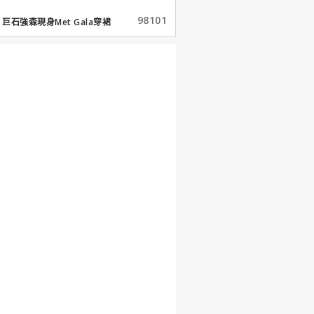
98101
巨石強森現身Met Gala穿裙
子...