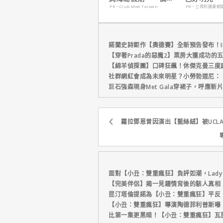
定食宿玩樂，省錢更
PR・Club Med Taiwan
PR・三得利健康網
省心！
諾蘭史詩鉅作【奧德賽】全新預告發布！I
【穿著Prada的惡魔2】票房大獲成功的
【綿羊偵探團】口碑狂飆！休傑克曼三度
社群網紅會成為未來明星？小勞勃道尼：
巨石強森現身Met Gala穿裙子，呼應
蘿拉鄧恩曾因演出【藍絲絨】被UCL
面對【小丑：雙重瘋狂】負評如潮，Lady
【完美伴侶】揭一見鍾情背後的駭人真相
昆汀塔倫提諾為【小丑：雙重瘋狂】平反
【小丑：雙重瘋狂】導演陶德菲利普斯曝
比第一集更黑暗！【小丑：雙重瘋狂】瓦