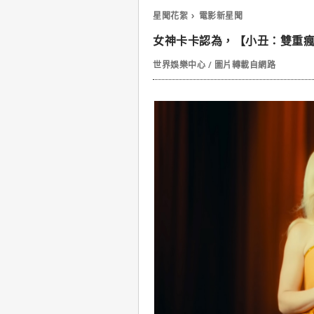
星聞花絮
電影新星聞
女神卡卡認為，【小丑：雙重
世界娛樂中心 / 圖片轉載自網路