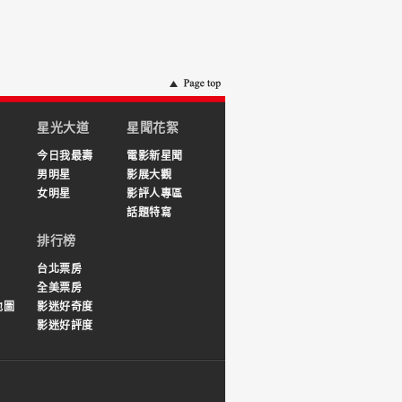
星光大道
星聞花絮
今日我最壽
電影新星聞
男明星
影展大觀
女明星
影評人專區
話題特寫
排行榜
台北票房
全美票房
地圖
影迷好奇度
影迷好評度