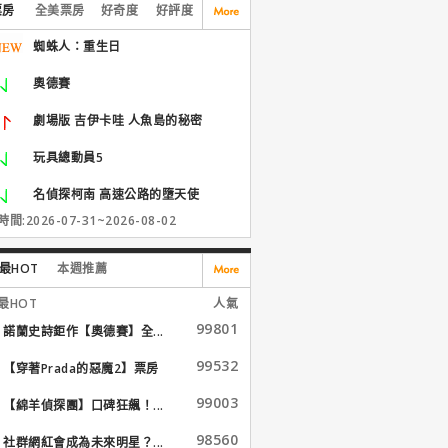
票房
全美票房
好奇度
好評度
蜘蛛人：重生日
奧德賽
劇場版 吉伊卡哇 人魚島的秘密
玩具總動員5
名偵探柯南 高速公路的墮天使
間:2026-07-31~2026-08-02
最HOT
本週推薦
最HOT
人氣
99801
諾蘭史詩鉅作【奧德賽】全...
99532
【穿著Prada的惡魔2】票房
大...
99003
【綿羊偵探團】口碑狂飆！...
98560
社群網紅會成為未來明星？...