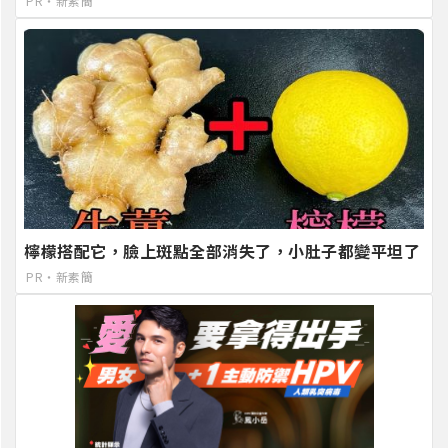
PR・新素簡
檸檬搭配它，臉上斑點全部消失了，小肚子都變平坦了
PR・新素簡