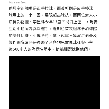
©Warner Bros.
胡冠宇的強項是正手拉球，而黃軒則是反手擰球，
球場上的一來一回，展現超高球技。而兩位素人小
演員彭裕愷、李星緯今年13歲即將升上國一，現實
生活中也同為乒乓選手，近期也首次組隊參加球館
的雙打比賽，七戰全勝，拿下冠軍。導演洪伯豪及
製作團隊當時是聯繫全台各地兒童桌球社與小學，
從500多人的海選名單中，精挑細選找到他們。