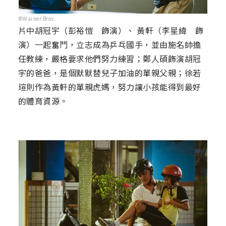
©Warner Bros.
片中胡冠宇（彭裕愷 飾演）、 黃軒（李星緯 飾
演）一起奮鬥，立志成為乒乓國手，並由施名帥擔
任教練，嚴格要求他們努力練習；鄭人碩飾演胡冠
宇的爸爸，是個默默替兒子加油的單親父親；徐若
瑄則作為黃軒的單親虎媽，努力讓小孩能得到最好
的體育資源。