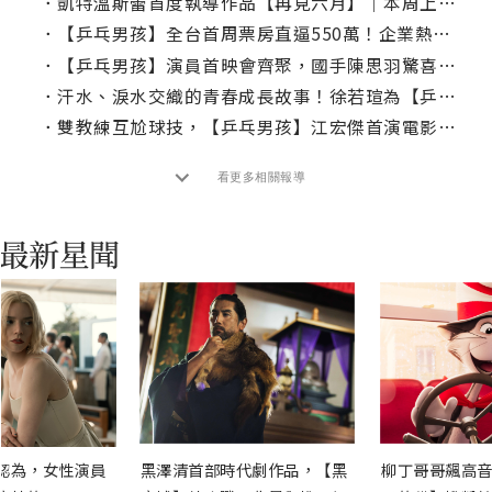
．
凱特溫斯蕾首度執導作品【再見六月】｜本周上線、電視首播推薦
．
【乒乓男孩】全台首周票房直逼550萬！企業熱烈包場近200場
．
【乒乓男孩】演員首映會齊聚，國手陳思羽驚喜現身
．
汗水、淚水交織的青春成長故事！徐若瑄為【乒乓男孩】打造主題曲
．
雙教練互尬球技，【乒乓男孩】江宏傑首演電影化身魔鬼教練​
看更多相關報導
認為，女性演員
黑澤清首部時代劇作品，【黑
柳丁哥哥飆高音