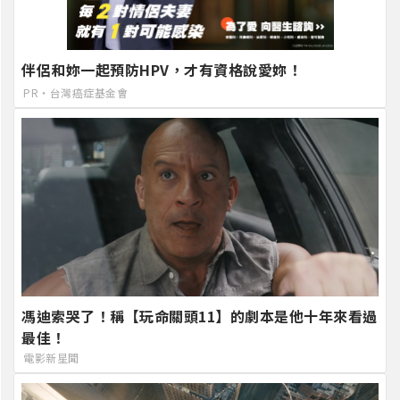
伴侶和妳一起預防HPV，才有資格說愛妳！
PR・台灣癌症基金會
馮迪索哭了！稱【玩命關頭11】的劇本是他十年來看過
最佳！
電影新星聞