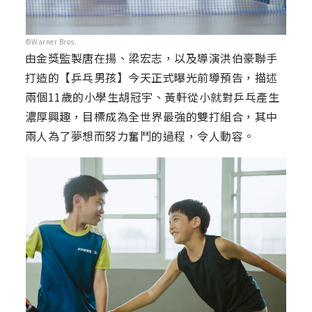
©Warner Bros.
由金獎監製唐在揚、梁宏志，以及導演洪伯豪聯手
打造的【乒乓男孩】今天正式曝光前導預告，描述
兩個11歲的小學生胡冠宇、黃軒從小就對乒乓產生
濃厚興趣，目標成為全世界最強的雙打組合，其中
兩人為了夢想而努力奮鬥的過程，令人動容。