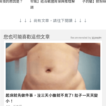
演技的原因是？
牢城】結合戰國背景與推理解
子的貓】掀粉絲
謎
↓ ↓ ↓ 尚有文章，請往下閱讀 ↓ ↓ ↓
您也可能喜歡這些文章
Recommended by
起床就先做件事，沒三天小腹就不見了! 肚子一天天變
小！