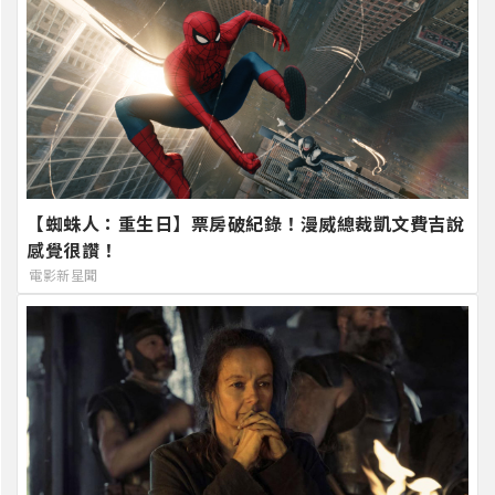
【蜘蛛人：重生日】票房破紀錄！漫威總裁凱文費吉說
感覺很讚！
電影新星聞