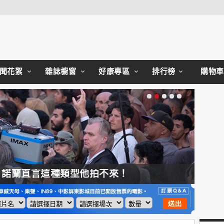
Close
聞花絮
雜誌櫥窗
好康專區
排行榜
購物車
，諾蘭直言這種類型他拍不來！