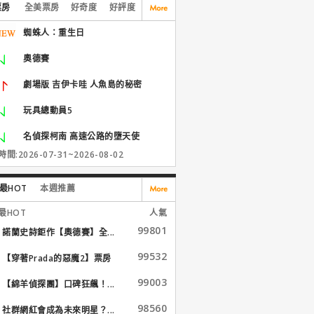
票房
全美票房
好奇度
好評度
蜘蛛人：重生日
奧德賽
劇場版 吉伊卡哇 人魚島的秘密
玩具總動員5
名偵探柯南 高速公路的墮天使
間:2026-07-31~2026-08-02
最HOT
本週推薦
最HOT
人氣
99801
諾蘭史詩鉅作【奧德賽】全...
99532
【穿著Prada的惡魔2】票房
大...
99003
【綿羊偵探團】口碑狂飆！...
98560
社群網紅會成為未來明星？...