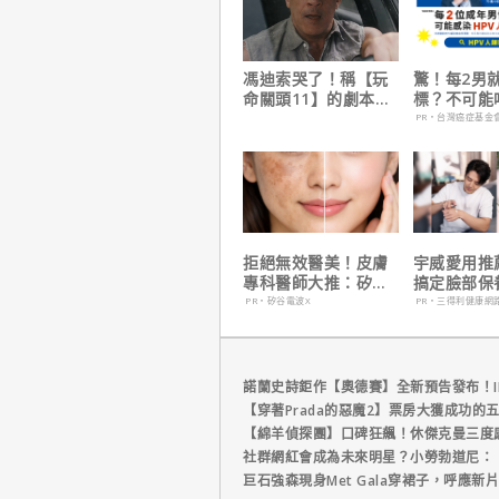
馮迪索哭了！稱【玩
驚！每2男
命關頭11】的劇本是
標？不可能
他十年來看過最佳！
PR・台灣癌症基金
拒絕無效醫美！皮膚
宇威愛用推
專科醫師大推：矽谷
搞定臉部保
電波 X 讓肌膚由內而
只要$390
PR・矽谷電波X
PR・三得利健康網
外更強韌
諾蘭史詩鉅作【奧德賽】全新預告發布！I
【穿著Prada的惡魔2】票房大獲成功的
【綿羊偵探團】口碑狂飆！休傑克曼三度
社群網紅會成為未來明星？小勞勃道尼：
巨石強森現身Met Gala穿裙子，呼應