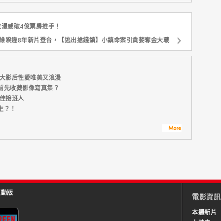
位漫威破4億票房推手！
維睽違8年新片登台，【逃出搶錢鎮】小鎮命案引貪婪奪金大戰
兩大影后性愛唯美又浪漫
前先收藏影像寫真集？
最佳接班人
生？！
互動版
電影資訊
本週新片