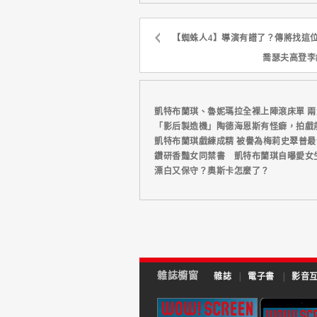
【蜘蛛人4】導演有譜了？傳將找這
喬瑟夫高登李
凱特布蘭琪、魯妮瑪拉全裸上陣滾床單 
「影后製造機」陶德海恩斯有怪癖，拍戲
凱特布蘭琪戲練成精 被譽為梅莉史翠普
鑽研香豔女同禁書 凱特布蘭琪自曝愛女
漂白又保守？奧斯卡怎麼了？
雜誌櫥窗
雜誌
|
電子書
|
影音