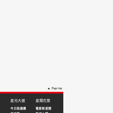
星光大道
星聞花絮
今日我最壽
電影新星聞