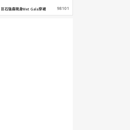
98101
巨石強森現身Met Gala穿裙
子...