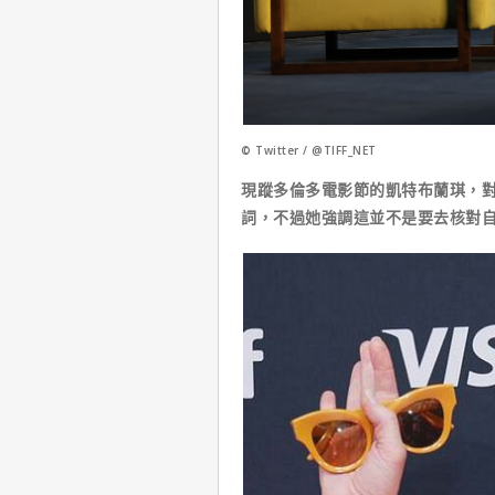
© Twitter / @TIFF_NET
現蹤多倫多電影節的凱特布蘭琪，
詞，不過她強調這並不是要去核對