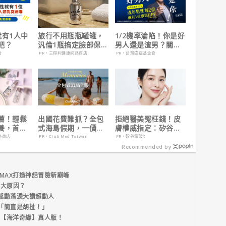
就有1人中
旅行不用瓶瓶罐罐，
1/2機率淪陷！你是好
吧？
汎倫1瓶搞定臉部保
男人還是渣男？關鍵
養！
在這
會
PR・三得利健康網路商店
PR・台灣癌症基金會
薦！輕鬆
出國花費難抓？全包
拒絕醫美冤枉錢！皮
養，首購
式海島假期，一價搞
膚權威指定：矽谷電
定食宿玩樂，省錢更
波 X 由內而外養出逆
路商店
PR・Club Med Taiwan
PR・矽谷電波X
省心！
齡好膚質
Recommended by
MAX打造神話冒險新巔峰
五大原因？
感動落淚大讚超動人
「簡直是胡扯！」
新片【海洋奇緣】真人版！