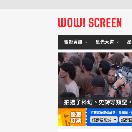
電影資訊
星光大道
星
如何交棒蜘蛛人？湯姆霍蘭：「我們有一個完整的計畫。」
拍過了科幻、史詩等類型