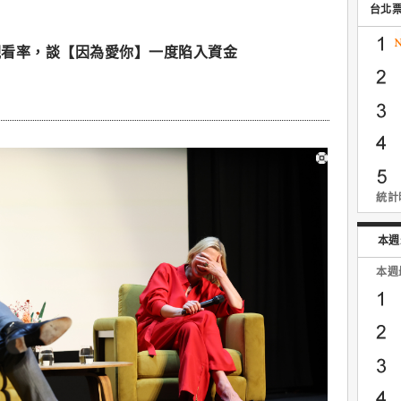
台北
觀看率，談【因為愛你】一度陷入資金
統計時
本週
本週