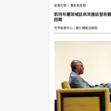
星聞花絮
電影新星聞
凱特布蘭琪喊話串流應該發表
困難
世界娛樂中心 / 圖片轉載自網路