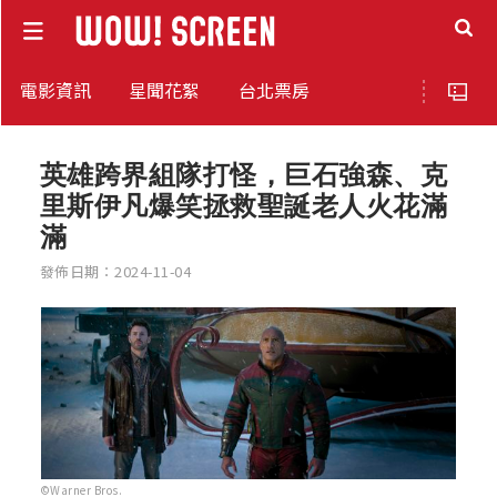
電影資訊
星聞花絮
台北票房
英雄跨界組隊打怪，巨石強森、克
里斯伊凡爆笑拯救聖誕老人火花滿
滿
發佈日期：2024-11-04
©Warner Bros.