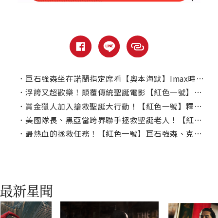
．
巨石強森坐在諾蘭指定席看【奧本海默】Imax時在想什麼？
．
浮誇又超歡樂！顛覆傳統聖誕電影【紅色一號】登票房冠軍寶座
．
賞金獵人加入搶救聖誕大行動！【紅色一號】釋出終極預告
．
美國隊長、黑亞當跨界聯手拯救聖誕老人！【紅色一號】釋出最新預告
．
最熱血的拯救任務！【紅色一號】巨石強森、克里斯伊凡組隊救聖誕老公公？