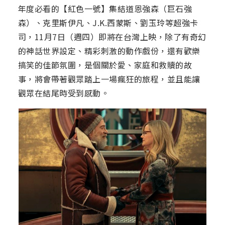
年度必看的【紅色一號】集結道恩強森（巨石強
森）、克里斯伊凡、J.K.西蒙斯、劉玉玲等超強卡
司，11月7日（週四）即將在台灣上映，除了有奇幻
的神話世界設定、精彩刺激的動作戲份，還有歡樂
搞笑的佳節氛圍，是個關於愛、家庭和救贖的故
事，將會帶著觀眾踏上一場瘋狂的旅程，並且能讓
觀眾在結尾時受到感動。