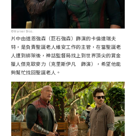
©Warner Bros.
片中由道恩強森（巨石強森）飾演的卡倫達瑞夫
特，是負責聖誕老人維安工作的主管，在當聖誕老
人遭到綁架後，神話監督局找上到世界頂尖的賞金
獵人傑克歐麥力（克里斯伊凡 飾演），希望他能
夠幫忙找回聖誕老人。