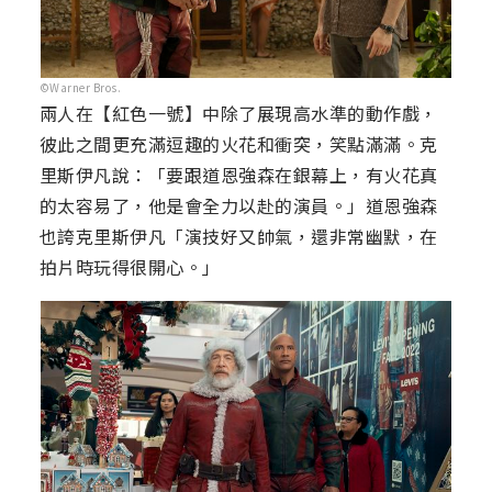
©Warner Bros.
兩人在【紅色一號】中除了展現高水準的動作戲，
彼此之間更充滿逗趣的火花和衝突，笑點滿滿。克
里斯伊凡說：「要跟道恩強森在銀幕上，有火花真
的太容易了，他是會全力以赴的演員。」道恩強森
也誇克里斯伊凡「演技好又帥氣，還非常幽默，在
拍片時玩得很開心。」