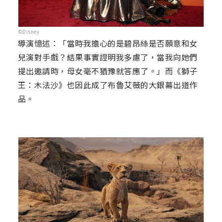
©Disney
導演憶述：「當時我擔心的是碧昂絲是否願意和女
兒演對手戲？結果事實證明我多慮了，當我向她們
提出邀請時，母女毫不猶豫就答應了。」而《獅子
王：木法沙》也因此成了布魯艾薇的大銀幕出道作
品。