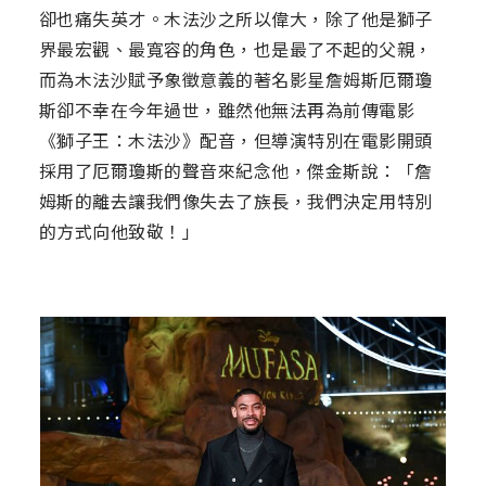
卻也痛失英才。木法沙之所以偉大，除了他是獅子
界最宏觀、最寬容的角色，也是最了不起的父親，
而為木法沙賦予象徵意義的著名影星詹姆斯厄爾瓊
斯卻不幸在今年過世，雖然他無法再為前傳電影
《獅子王：木法沙》配音，但導演特別在電影開頭
採用了厄爾瓊斯的聲音來紀念他，傑金斯說：「詹
姆斯的離去讓我們像失去了族長，我們決定用特別
的方式向他致敬！」