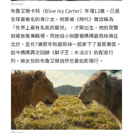
©Disney
布魯艾薇卡特（Blue Ivy Carter）年僅12歲，已是
全球最著名的青少女，她曾被《時代》雜誌稱為
「世界上最有名氣的嬰兒」，才剛出生，她的哭聲
就被放進專輯裡，而她自小就跟著媽媽碧昂絲南征
北討，並在7歲那年和碧昂絲一起拿下了葛萊美獎。
如今媽媽再次回歸《獅子王：木法沙》的配音行
列，做女兒的布魯艾薇自然也要如影隨行。
©Disney