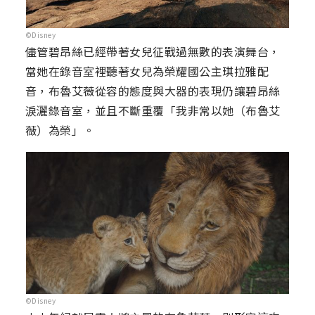
©Disney
儘管碧昂絲已經帶著女兒征戰過無數的表演舞台，
當她在錄音室裡聽著女兒為榮耀國公主琪拉雅配
音，布魯艾薇從容的態度與大器的表現仍讓碧昂絲
淚灑錄音室，並且不斷重覆「我非常以她（布魯艾
薇）為榮」。
©Disney