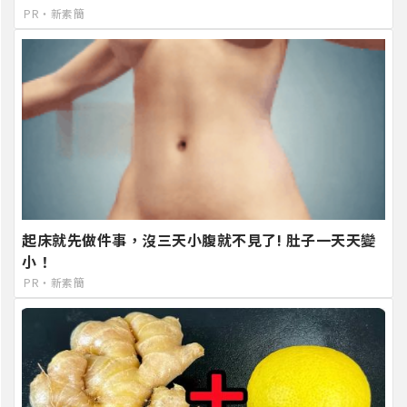
PR・新素簡
起床就先做件事，沒三天小腹就不見了! 肚子一天天變
小！
PR・新素簡