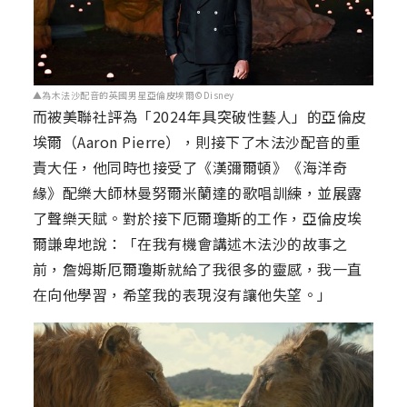
▲為木法沙配音的英國男星亞倫皮埃爾©Disney
而被美聯社評為「2024年具突破性藝人」的亞倫皮
埃爾（Aaron Pierre），則接下了木法沙配音的重
責大任，他同時也接受了《漢彌爾頓》《海洋奇
緣》配樂大師林曼努爾米蘭達的歌唱訓練，並展露
了聲樂天賦。對於接下厄爾瓊斯的工作，亞倫皮埃
爾謙卑地說：「在我有機會講述木法沙的故事之
前，詹姆斯厄爾瓊斯就給了我很多的靈感，我一直
在向他學習，希望我的表現沒有讓他失望。」