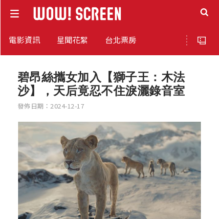
電影資訊
星聞花絮
台北票房
碧昂絲攜女加入【獅子王：木法
沙】，天后竟忍不住淚灑錄音室
發佈日期：2024-12-17