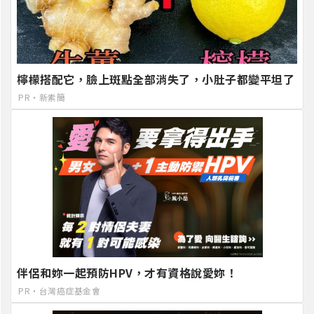
檸檬搭配它，臉上斑點全部消失了，小肚子都變平坦了
PR・新素簡
伴侶和妳一起預防HPV，才有資格說愛妳！
PR・台灣癌症基金會