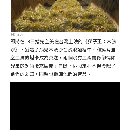
©Disney
即將在19日搶先全美在台灣上映的《獅子王：木法
沙》，描述了孤兒木法沙在流浪過程中，和擁有皇
室血統的塔卡成為莫逆，兩個沒有血緣關係卻情如
兄弟的獅倆後來展開了冒險，這段旅程不但考驗了
他們的友誼，同時也鍛鍊他們的智慧。