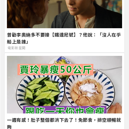
曾勸李奧納多不要接【鐵達尼號】？他說：「沒人在乎
船上是誰」
電影新星聞
一週有感！肚子整個都消下去了！免節食，排空順暢就
夠