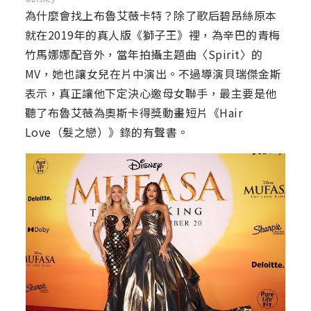
為什麼會找上布魯艾薇卡特？除了歌后碧昂絲原本
就在2019年的真人版《獅子王》裡，為辛巴的青梅
竹馬娜娜配音外，當年拍攝主題曲〈Spirit〉的
MV，她也讓女兒在片中演出。不過導演貝瑞傑金斯
表示，真正讓他下定決心邀母女聯手，最主要是他
聽了布魯艾薇為奧斯卡得獎動畫短片《Hair
Love（髮之戀）》錄的有聲書。