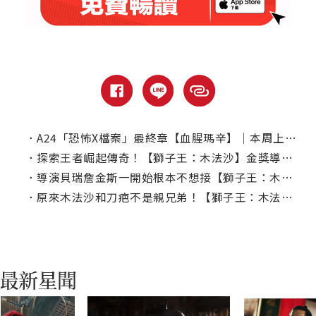
．
A24「恐怖X檔案」最終章【血腥瑪辛】｜本周上線、電視首播推薦
．
探索王者崛起傳奇！【獅子王：木法沙】金獎導演貝瑞傑金斯：這是我一生最好的決定
．
導演貝瑞詹金斯一開始根本不想接【獅子王：木法沙】？
．
原來木法沙和刀疤不是親兄弟！【獅子王：木法沙】揭開非洲草原榮耀國天大秘密