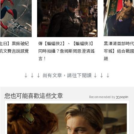
生日】票房破紀
傳【蝙蝠俠2】、【蝙蝠俠3】
黑澤清首部時代
凱文費吉說感覺
同時拍攝？詹姆斯岡恩澄清謠
牢城】結合戰國
言！
謎
↓ ↓ ↓ 尚有文章，請往下閱讀 ↓ ↓ ↓
您也可能喜歡這些文章
Recommended by