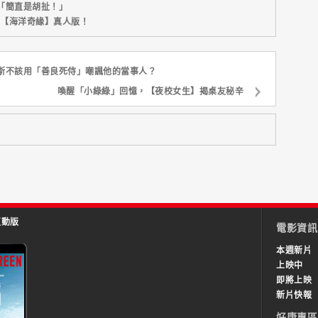
「簡直是胡扯！」
新片【海洋奇緣】真人版！
斯不該用「善良死侍」嘲諷他的當事人？
喚醒「小綠綠」回憶，【夜校女生】揭桌友秘辛
互動版
電影資訊
本週新片
上映中
即將上映
新片快報
好康專區