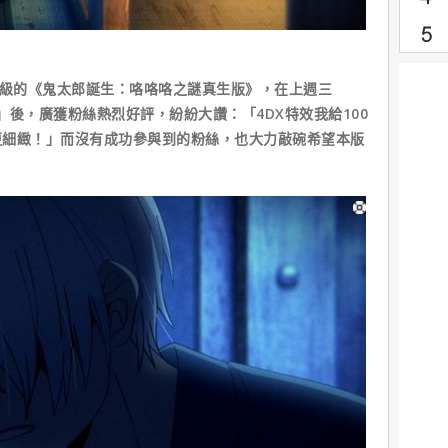
升級的《鬼太郎誕生：咯咯咯之謎真生版》，在上週三
場」後，廣獲粉絲熱烈好評，紛紛大讚：「4DX特效我給100
更細緻！」而沒有成功參與到的粉絲，也大力敲碗希望本版