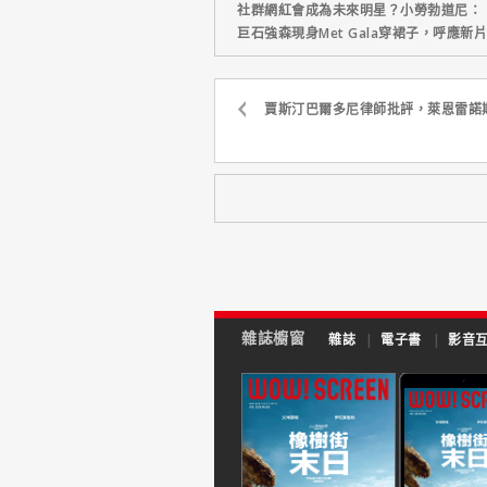
社群網紅會成為未來明星？小勞勃道尼：
巨石強森現身Met Gala穿裙子，呼應
賈斯汀巴爾多尼律師批評，萊恩雷諾
雜誌櫥窗
雜誌
|
電子書
|
影音