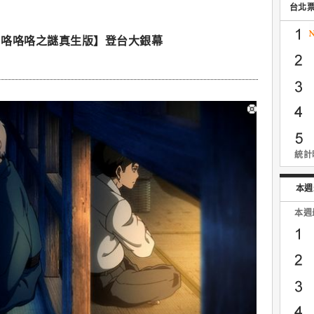
台北
：咯咯咯之謎真生版】登台大銀幕
統計時
本週
本週