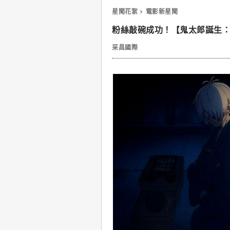
星聞花絮
電影新星聞
粉絲敲碗成功！【鬼太郎誕生
采昌國際