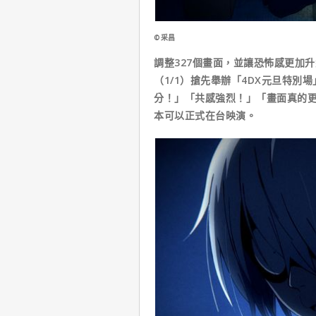
©采昌
調整327個畫面，並讓恐怖感更加
（1/1）搶先舉辦「4DX元旦特別
分！」「共感強烈！」「畫面真的
本可以正式在台映演。