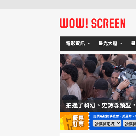
電影資訊
星光大道
星
如何交棒蜘蛛人？湯姆霍蘭：「我們有一個完整的計畫。」
拍過了科幻、史詩等類型