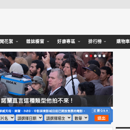
Close
聞花絮
雜誌櫥窗
好康專區
排行榜
購物車
，諾蘭直言這種類型他拍不來！