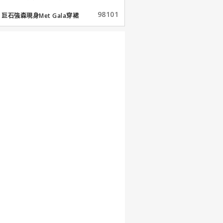
98101
巨石強森現身Met Gala穿裙
子...