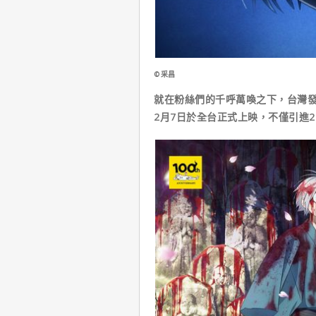
©采昌
就在粉絲們的千呼萬喚之下，台灣
2月7日於全台正式上映，不僅引進2