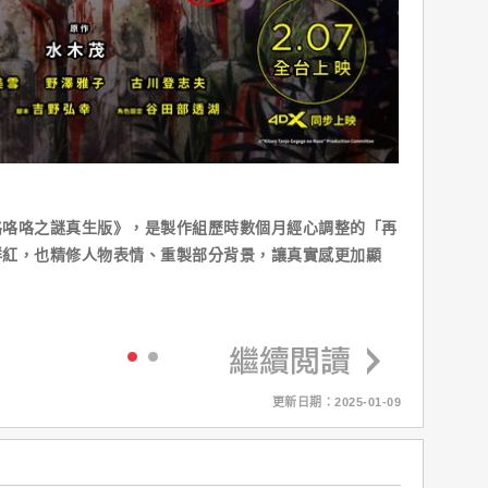
咯咯咯之謎真生版》，是製作組歷時數個月經心調整的「再
鮮紅，也精修人物表情、重製部分背景，讓真實感更加顯
更新日期：2025-01-09