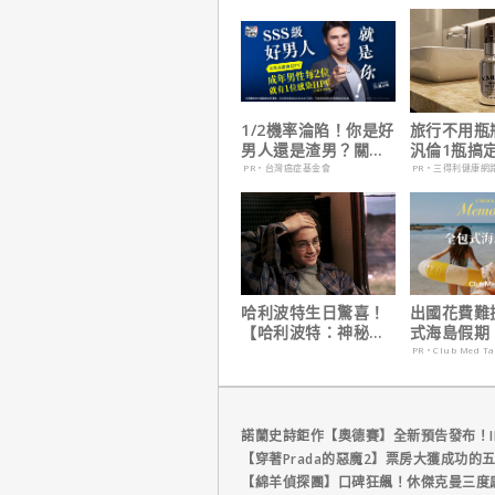
1/2機率淪陷！你是好
旅行不用瓶
男人還是渣男？關鍵
汎倫1瓶搞
在這
養！
PR・台灣癌症基金會
PR・三得利健康網
哈利波特生日驚喜！
出國花費難
【哈利波特：神秘的
式海島假期
魔法石】25週年限定
定食宿玩樂
PR・Club Med T
1週重返大銀幕
省心！
諾蘭史詩鉅作【奧德賽】全新預告發布！I
【穿著Prada的惡魔2】票房大獲成功的
【綿羊偵探團】口碑狂飆！休傑克曼三度