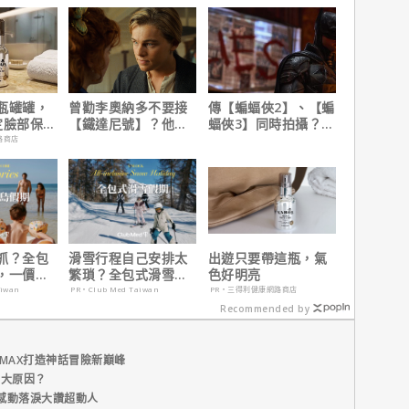
瓶罐罐，
曾勸李奧納多不要接
傳【蝙蝠俠2】、【蝙
定臉部保
【鐵達尼號】？他
蝠俠3】同時拍攝？詹
說：「沒人在乎船上
姆斯岡恩澄清謠言！
路商店
是誰」
抓？全包
滑雪行程自己安排太
出遊只要帶這瓶，氣
，一價搞
繁瑣？全包式滑雪假
色好明亮
，省錢更
期：出門即雪場，一
aiwan
PR・Club Med Taiwan
PR・三得利健康網路商店
價全包不怕預算爆
Recommended by
表！
MAX打造神話冒險新巔峰
五大原因？
感動落淚大讚超動人