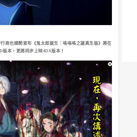
發行商也順勢宣布《鬼太郎誕生：咯咯咯之謎真生版》將在
D版本，更將同步上映4DX版本！