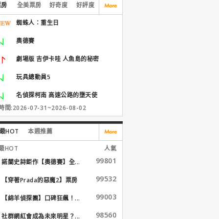
票房
全美票房
好奇度
好評度
蜘蛛人：重生日
奧德賽
劇場版 吉伊卡哇 人魚島的秘密
玩具總動員5
名偵探柯南 高速公路的墮天使
間:2026-07-31~2026-08-02
最HOT
本週推薦
最HOT
人氣
99801
諾蘭史詩鉅作【奧德賽】全...
99532
【穿著Prada的惡魔2】票房
大...
99003
【綿羊偵探團】口碑狂飆！...
98560
社群網紅會成為未來明星？...