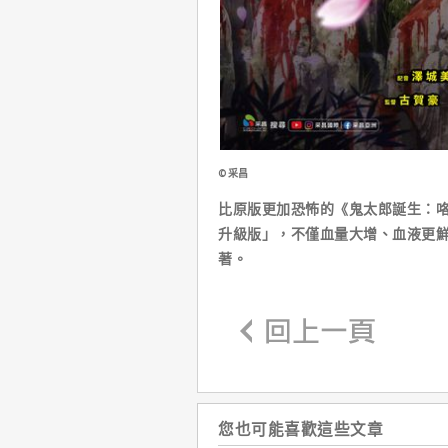
©采昌
比原版更加恐怖的《鬼太郎誕生：
升級版」，不僅血量大增、血液更
著。
您也可能喜歡這些文章