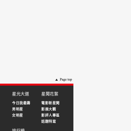
星光大道
星聞花絮
今日我最壽
電影新星聞
男明星
影展大觀
女明星
影評人專區
話題特寫
排行榜