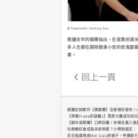
©Twentieth Century Fox
根據去年的報導指出，在首集扮演
多人也都在期待飾演小安的安海瑟
單。
諾蘭史詩鉅作【奧德賽】全新預告發布！I
【穿著Prada的惡魔2】票房大獲成功的
【綿羊偵探團】口碑狂飆！休傑克曼三度
社群網紅會成為未來明星？小勞勃道尼：
巨石強森現身Met Gala穿裙子，呼應