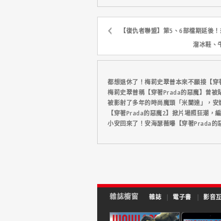
【復仇者聯盟】第5、6部檔期延後
溜冰鞋、
都想退休了！梅莉史翠普本來不願接【穿著
梅莉史翠普稱【穿著Prada的惡魔】曾
被影射了多年的時尚魔頭「米蘭達」，安
【穿著Prada的惡魔2】掀片場照狂潮，
小安回來了！安海瑟薇曝【穿著Prada的
雜誌櫥窗
雜誌
|
電子書
|
影音