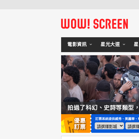
電影資訊
星光大道
星
如何交棒蜘蛛人？湯姆霍蘭：「我們有一個完整的計畫。」
拍過了科幻、史詩等類型