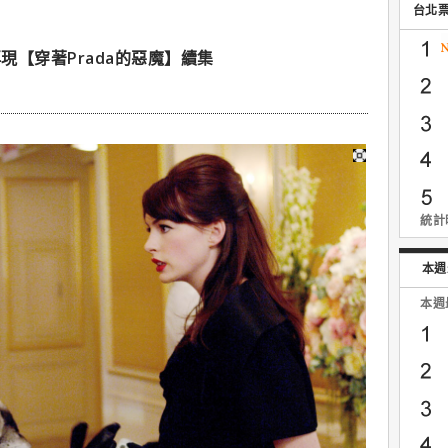
台北
【穿著Prada的惡魔】續集
統計時
本週
本週