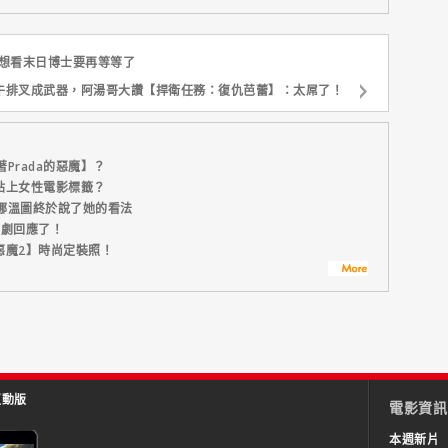
！想看末日博士要再等等了
牛排叉成武器，阿湯哥大讚【捍衛任務：復仇芭蕾】：太屌了！
Prada的惡魔】？
被貼上女性電影標籤？
娜溫圖終於說了她的看法
編劇回應了！
惡魔2】時尚定裝照！
互動版
電影資訊
本週新片