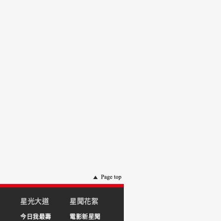
星光大道
星聞花絮
今日我最壽
電影新星聞