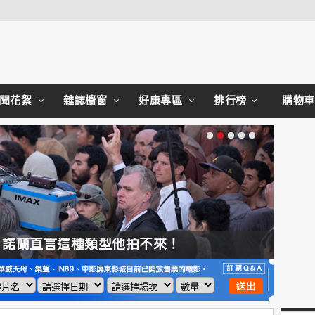
Close
聞花絮
雜誌櫥窗
好康專區
排行榜
購物車
，諾蘭直言這種類型他拍不來！