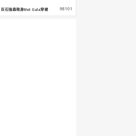
98101
巨石強森現身Met Gala穿裙
子...