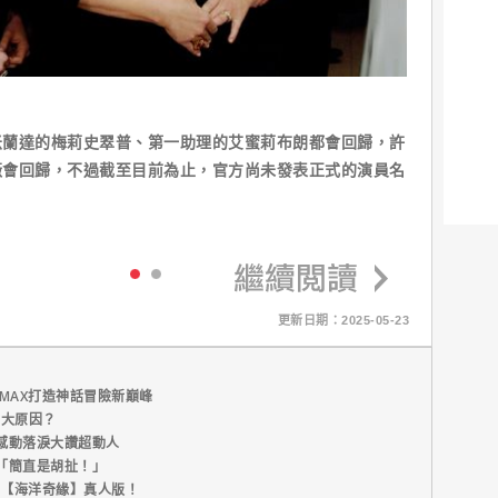
米蘭達的梅莉史翠普、第一助理的艾蜜莉布朗都會回歸，許
薇會回歸，不過截至目前為止，官方尚未發表正式的演員名
更新日期：2025-05-23
MAX打造神話冒險新巔峰
五大原因？
感動落淚大讚超動人
「簡直是胡扯！」
新片【海洋奇緣】真人版！