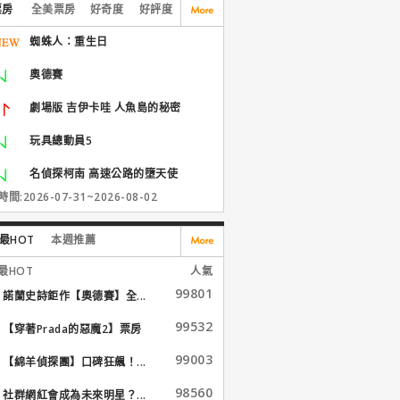
票房
全美票房
好奇度
好評度
蜘蛛人：重生日
奧德賽
劇場版 吉伊卡哇 人魚島的秘密
玩具總動員5
名偵探柯南 高速公路的墮天使
間:2026-07-31~2026-08-02
最HOT
本週推薦
最HOT
人氣
99801
諾蘭史詩鉅作【奧德賽】全...
99532
【穿著Prada的惡魔2】票房
大...
99003
【綿羊偵探團】口碑狂飆！...
98560
社群網紅會成為未來明星？...