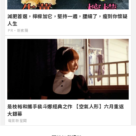
減肥首選，檸檬加它，堅持一週，腰細了，瘦到你懷疑
人生
PR・新素簡
是枝裕和攜手裴斗娜經典之作 【空氣人形】六月重返
大銀幕
電影新星聞