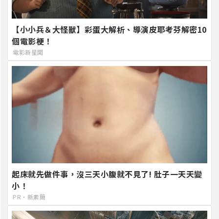
【小小兵＆大怪獸】彩蛋大解析、導演皮耶考芬解密10
個電影梗！
電影新星聞
起床就先做件事，沒三天小腹就不見了! 肚子一天天變
小！
PR・新素簡