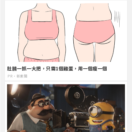
肚腩一抓一大把，只需1個雞蛋，用一個瘦一個
PR・新素簡