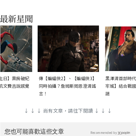
生日】票房破紀
傳【蝙蝠俠2】、【蝙蝠俠3】
黑澤清首部時代
凱文費吉說感覺
同時拍攝？詹姆斯岡恩澄清謠
牢城】結合戰國
言！
謎
↓ ↓ ↓ 尚有文章，請往下閱讀 ↓ ↓ ↓
您也可能喜歡這些文章
Recommended by