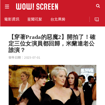
電影資訊
星聞花絮
台北票房
【穿著Prada的惡魔2】開拍了！確
定三位女演員都回歸，米蘭達老公
誰演？
發佈日期：2025-07-01