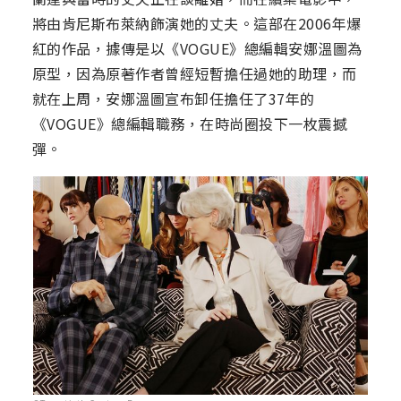
將由肯尼斯布萊納飾演她的丈夫。這部在2006年爆
紅的作品，據傳是以《VOGUE》總編輯安娜溫圖為
原型，因為原著作者曾經短暫擔任過她的助理，而
就在上周，安娜溫圖宣布卸任擔任了37年的
《VOGUE》總編輯職務，在時尚圈投下一枚震撼
彈。