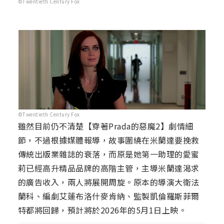
©Twentieth Century Fox
©Twentieth Century Fox
雖然目前仍不清楚【穿著Prada的惡魔2】劇情細
節，不過根據媒體報導，故事圍繞在米蘭達要挽救
傳統出版業雜誌的衰落，而原是她第一助理的愛蜜
莉已經高升精品品牌的高階主管，主導米蘭達渴求
的廣告收入，兩人將展開周旋。原本的導演大衛法
蘭科、編劇艾蓮布洛什麥肯納、監製凱倫羅斯菲爾
特都將回歸，預計將於2026年的5月1日上映。