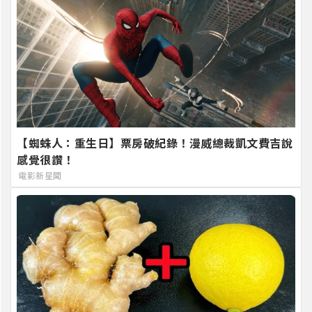
【蜘蛛人：重生日】票房破紀錄！漫威總裁凱文費吉說
感覺很讚！
電影新星聞