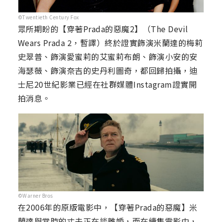
©Twentieth Century Fox
眾所期盼的【穿著Prada的惡魔2】（The Devil
Wears Prada 2，暫譯）終於證實飾演米蘭達的梅莉
史翠普、飾演愛蜜莉的艾蜜莉布朗、飾演小安的安
海瑟薇、飾演奈吉的史丹利圖奇，都回歸拍攝，迪
士尼20世紀影業已經在社群媒體Instagram證實開
拍消息。
©Warner Bros
在2006年的原版電影中，【穿著Prada的惡魔】米
蘭達與當時的丈夫正在談離婚，而在續集電影中，