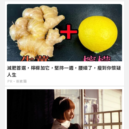
減肥首選，檸檬加它，堅持一週，腰細了，瘦到你懷疑
人生
PR・新素簡