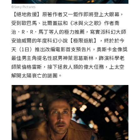
©Sony Pictures
【絕地救援】原著作者又一鉅作即將登上大銀幕，
受到歐巴馬、比爾蓋茲和《冰與火之歌》作者喬
治．R．R．馬丁等人的極力推薦，寫實派科幻大師
安迪威爾的年度科幻小說【極限返航】，終於於今
天（1日）推出改編電影首支預告片，奧斯卡金像獎
最佳男主角提名性感男神萊恩葛斯林，飾演科學老
師萊倫格雷斯，接下拯救人類的偉大任務，上太空
解開太陽衰亡的謎團。