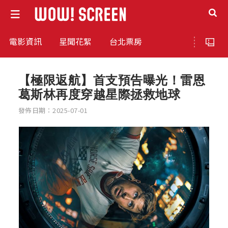
電影資訊
星聞花絮
台北票房
【極限返航】首支預告曝光！雷恩
葛斯林再度穿越星際拯救地球
發佈日期：2025-07-01