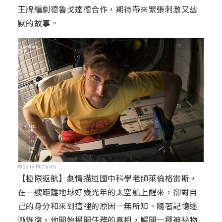
王牌編劇德魯戈達德合作，期待帶來緊張刺激又幽
默的故事。
©Sony Pictures
【極限返航】劇情描述國中科學老師萊倫格雷斯，
在一艘距離地球好幾光年的太空船上醒來，卻對自
己的身分和來到這裡的原因一無所知。隨著記憶逐
漸恢復，他開始揭開任務的真相，解開一種神祕物