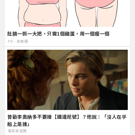
肚腩一抓一大把，只需1個雞蛋，用一個瘦一個
PR・新素簡
曾勸李奧納多不要接【鐵達尼號】？他說：「沒人在乎
船上是誰」
電影新星聞