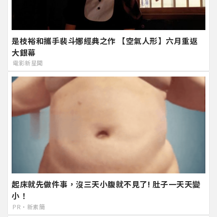
是枝裕和攜手裴斗娜經典之作 【空氣人形】六月重返
大銀幕
電影新星聞
起床就先做件事，沒三天小腹就不見了! 肚子一天天變
小！
PR・新素簡