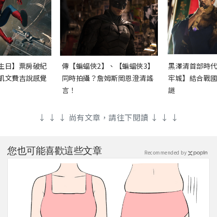
生日】票房破紀
傳【蝙蝠俠2】、【蝙蝠俠3】
黑澤清首部時
凱文費吉說感覺
同時拍攝？詹姆斯岡恩澄清謠
牢城】結合戰
言！
謎
↓ ↓ ↓ 尚有文章，請往下閱讀 ↓ ↓ ↓
您也可能喜歡這些文章
Recommended by