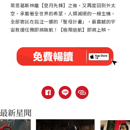
萊恩葛斯林繼【登月先鋒】之後，又再度回到外太
空，承載著全世界的希望，人類滅絕的一線生機，
全部寄託在孤注一擲的「聖母計畫」，最震撼的宇
宙救援任務即將啟航！【極限返航】即將上映。