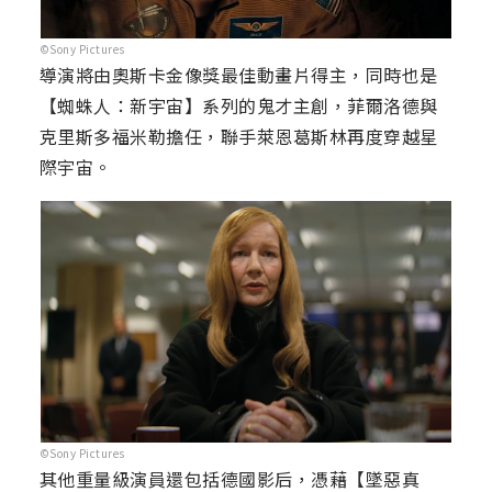
©Sony Pictures
導演將由奧斯卡金像獎最佳動畫片得主，同時也是
【蜘蛛人：新宇宙】系列的鬼才主創，菲爾洛德與
克里斯多福米勒擔任，聯手萊恩葛斯林再度穿越星
際宇宙。
©Sony Pictures
其他重量級演員還包括德國影后，憑藉【墜惡真