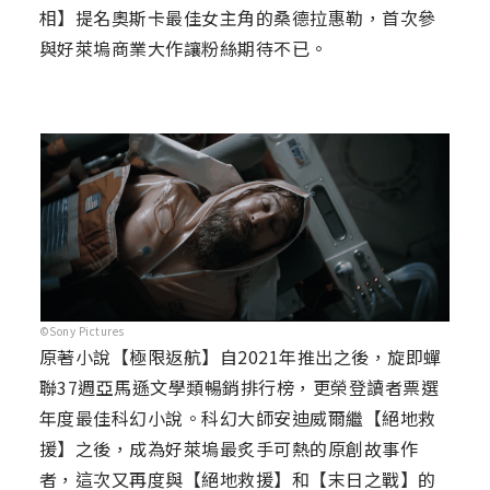
相】提名奧斯卡最佳女主角的桑德拉惠勒，首次參
與好萊塢商業大作讓粉絲期待不已。
©Sony Pictures
原著小說【極限返航】自2021年推出之後，旋即蟬
聯37週亞馬遜文學類暢銷排行榜，更榮登讀者票選
年度最佳科幻小說。科幻大師安迪威爾繼【絕地救
援】之後，成為好萊塢最炙手可熱的原創故事作
者，這次又再度與【絕地救援】和【末日之戰】的