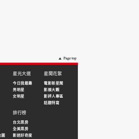
星光大道
星聞花絮
今日我最壽
電影新星聞
男明星
影展大觀
女明星
影評人專區
話題特寫
排行榜
台北票房
全美票房
地圖
影迷好奇度