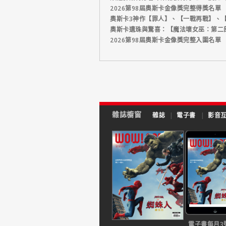
2026第98屆奧斯卡金像獎完整得獎名單
奧斯卡3神作【罪人】、【一戰再戰】、【
奧斯卡遺珠與驚喜：【魔法壞女巫：第二
2026第98屆奧斯卡金像獎完整入圍名單
雜誌櫥窗
雜誌
|
電子書
|
影音
電子書每月3