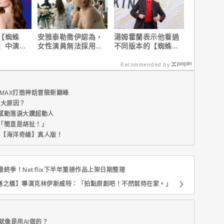
【蜘蛛
安雅泰勒喬伊認為，
湯姆霍蘭表示他看過
】中演的
女性演員無法採用方
不同版本的【蜘蛛
為MCU埋
法演技的原因是？
人：重生日】剪輯，
這版完全不行！
Recommended by
MAX打造神話冒險新巔峰
五大原因？
感動落淚大讚超動人
「簡直是胡扯！」
新片【海洋奇緣】真人版！
季！Netflix下半年重磅作品上架日期整理
遜之橋】導演克林伊斯威特：「拍點原創吧！不然就待在家。」
就像是用AI做的？