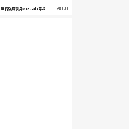
98101
巨石強森現身Met Gala穿裙
子...