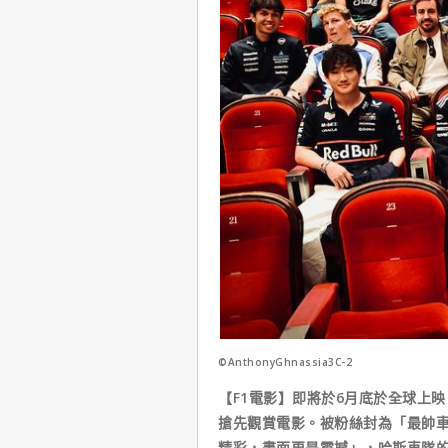
©AnthonyGhnassia3C-2
【F1電影】即將於6月底於全球上
搶先觀賞電影。被粉絲封為「最帥車手」
精彩，畫面更是震撼」，哈斯車隊的車