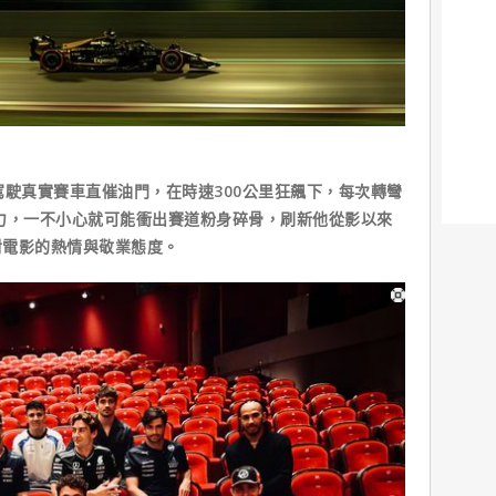
駕駛真實賽車直催油門，在時速300公里狂飆下，每次轉彎
力，一不小心就可能衝出賽道粉身碎骨，刷新他從影以來
對電影的熱情與敬業態度。