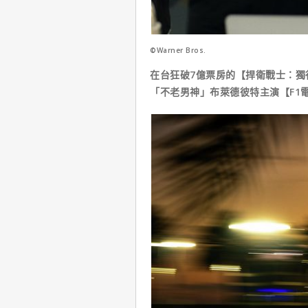
©Warner Bros.
在台狂破7億票房的【捍衛戰士：獨
「不老男神」布萊德彼特主演【F1