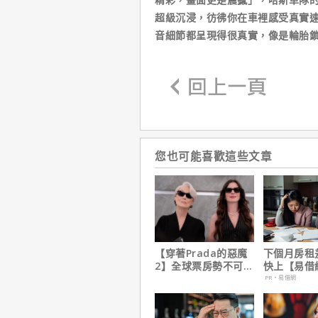
超級沉浸，彷彿你在車裡感受真實速
音細節都呈現得很真實，像是輪胎
您也可能喜歡這些文章
【穿著Prada的惡魔
下個月房租
2】全球票房勢不可
快上【易借
擋！蟬聯台美票房冠
鐘解決燃眉
PR・易借網
軍、兩週狂破4.3億美
元