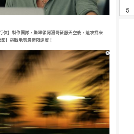
行俠】製作團隊，繼率領阿湯哥征服天空後，這次找來
電影】挑戰地表最極限速度！