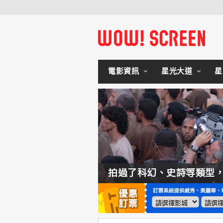
電影資訊
星光大道
星
如何交棒蜘蛛人？湯姆霍蘭：「我們有一個完整的計畫。」
拍過了科幻、史詩等類型