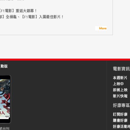
F1電影】重返大銀幕！
部】全槓龜、【F1電影】入圍最佳影片！
互動版
電影資訊
本週新片
上映中
即將上映
新片快報
好康專區
訂閱好康
購書好康
好康活動
號出刊