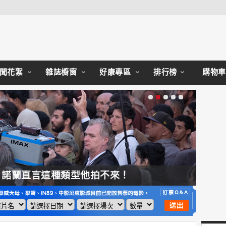
Close
聞花絮
雜誌櫥窗
好康專區
排行榜
購物車
，諾蘭直言這種類型他拍不來！