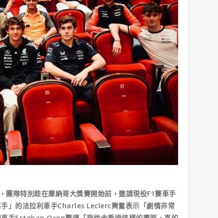
映，團隊特別趁在摩納哥大獎賽開始前，邀請現役F1賽車手
的法拉利車手Charles Leclerc興奮表示「劇情非常
手Esteban Ocon驚嘆「我從未看過這樣的畫面，真的