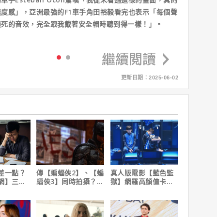
度感」，亞洲最強的F1車手角田裕毅看完也表示「每個聲
鎖死的音效，完全跟我戴著安全帽時聽到得一樣！」。
更新日期：2025-06-02
差一點？
傳【蝙蝠俠2】、【蝙
真人版電影【藍色監
網】三分
蝠俠3】同時拍攝？詹
獄】網羅高顏值卡司
之急
姆斯岡恩澄清謠言！
陣容