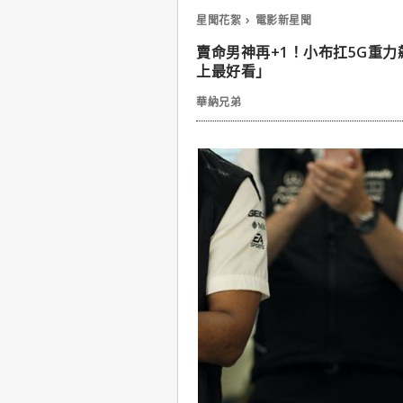
星聞花絮
電影新星聞
賣命男神再+1！小布扛5G重力
上最好看」
華納兄弟