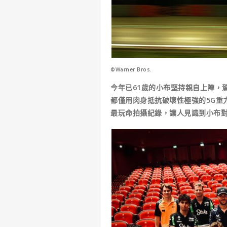
©Warner Bros.
今年已61歲的小布堅持親自上陣，
都僅用肉身抵抗破壞性極強的5G重
最玩命拍攝紀錄，讓人見識到小布