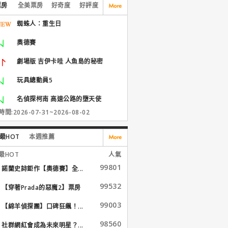
票房
全美票房
好奇度
好評度
蜘蛛人：重生日
奧德賽
劇場版 吉伊卡哇 人魚島的秘密
玩具總動員5
名偵探柯南 高速公路的墮天使
間:2026-07-31~2026-08-02
最HOT
本週推薦
最HOT
人氣
99801
諾蘭史詩鉅作【奧德賽】全...
99532
【穿著Prada的惡魔2】票房
大...
99003
【綿羊偵探團】口碑狂飆！...
98560
社群網紅會成為未來明星？...