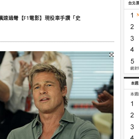
台北
飆速過彎【F1電影】現役車手讚「史
統計時
本週
本週