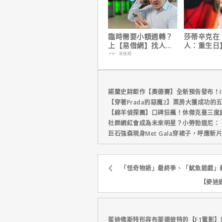
臨時需要小額週轉？
莎蒂辛克在
上【易借網】找人
人：重生日
幫！資金快速到位
角色，如何
PR・易借網
下伏筆？
諾蘭史詩鉅作【奧德賽】全新預告發布！I
【穿著Prada的惡魔2】票房大獲成功的
【綿羊偵探團】口碑狂飆！休傑克曼三度
社群網紅會成為未來明星？小勞勃道尼：
巨石強森現身Met Gala穿裙子，呼應
「怪奇物語」最終季、「魷魚遊戲」最終
【麥迪
茱迪佛斯特形容布萊德彼特的【F1電影】