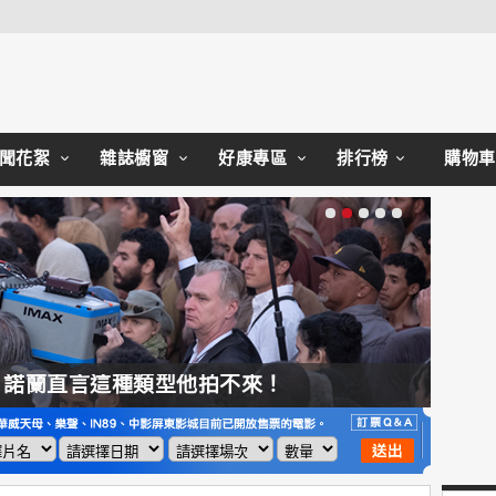
Close
聞花絮
雜誌櫥窗
好康專區
排行榜
購物車
，諾蘭直言這種類型他拍不來！