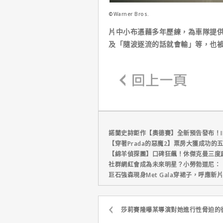
©Warner Bros.
片中小布憑藉多年歷練，為車隊提
及「隨波逐流的話就會輸」等，也
諾蘭史詩鉅作【奧德賽】全新預告發布！I
【穿著Prada的惡魔2】票房大獲成功的
【綿羊偵探團】口碑狂飆！休傑克曼三度
社群網紅會成為未來明星？小勞勃道尼：
巨石強森現身Met Gala穿裙子，呼應
莎莉賽隆曝某導演對她進行性脅迫的