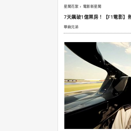
星聞花絮
電影新星聞
7天飆破1億票房！【F1電影】
華納兄弟