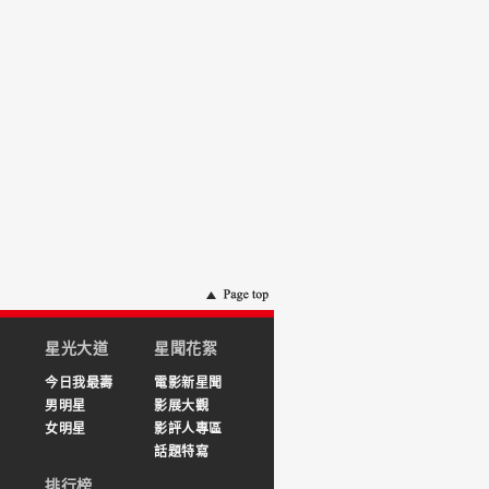
星光大道
星聞花絮
今日我最壽
電影新星聞
男明星
影展大觀
女明星
影評人專區
話題特寫
排行榜