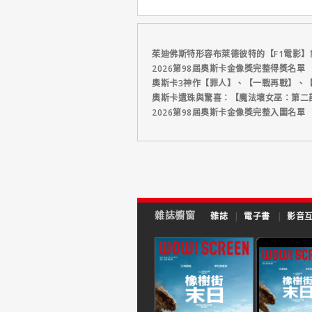
茱迪佛斯特形容布萊德彼特的【F1電影】
2026第98屆奧斯卡金像獎完整得獎名單
奧斯卡3神作【罪人】、【一戰再戰】、【
奧斯卡遺珠與驚喜：【魔法壞女巫：第二
2026第98屆奧斯卡金像獎完整入圍名單
雜誌櫥窗
雜誌
|
電子書
|
影音