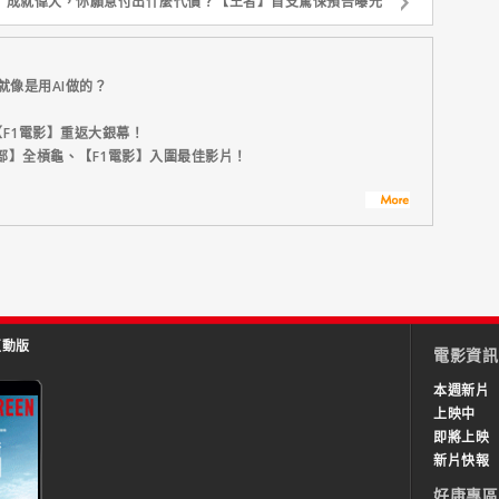
成就偉大，你願意付出什麼代價？【王者】首支驚悚預告曝光
就像是用AI做的？
F1電影】重返大銀幕！
部】全槓龜、【F1電影】入圍最佳影片！
互動版
電影資訊
本週新片
上映中
即將上映
新片快報
好康專區