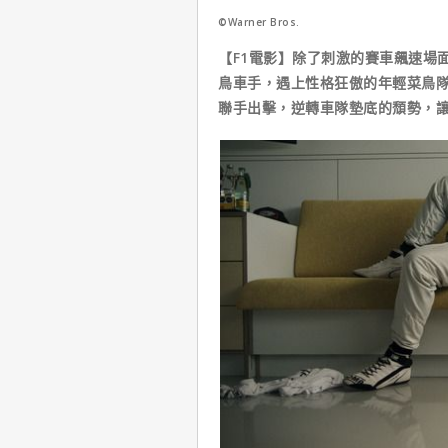
©Warner Bros.
【F1電影】除了刺激的賽車飆速場
鳥車手，遇上性格狂傲的年輕菜鳥
聯手出擊，逆轉車隊墊底的頹勢，