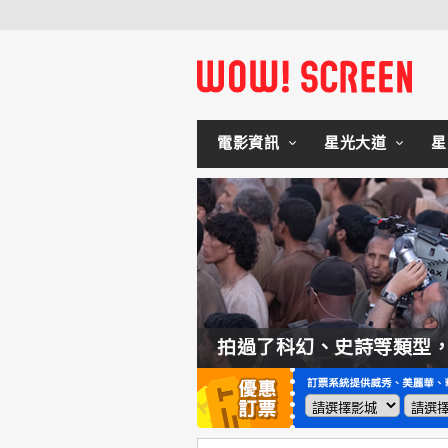
電影資訊
星光大道
星
如何交棒蜘蛛人？湯姆霍蘭：「我們有一個完整的計畫。」
拍過了科幻、史詩等類型