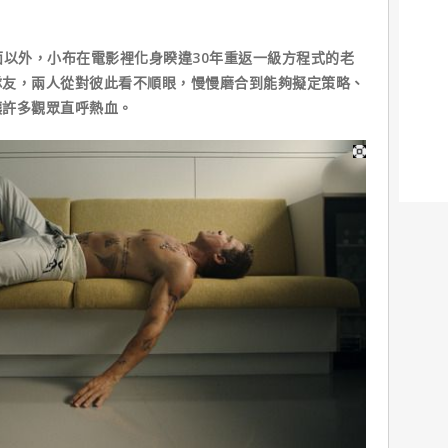
面以外，小布在電影裡化身睽違30年重返一級方程式的老
隊友，兩人從對彼此看不順眼，慢慢磨合到能夠擬定策略、
讓許多觀眾直呼熱血。