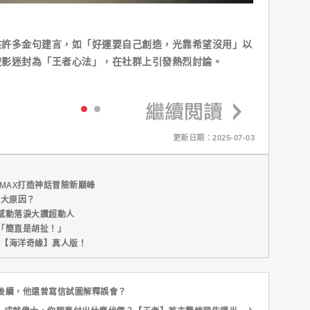
供許多金句建言，如「好運要自己創造，光靠希望沒用」以
被影迷封為「王者心法」，在社群上引發熱烈討論。
更新日期：2025-07-03
MAX打造神話冒險新巔峰
五大原因？
感動落淚大讚超動人
「簡直是胡扯！」
新片【海洋奇緣】真人版！
後續，他還曾寫信試圖解釋誤會？