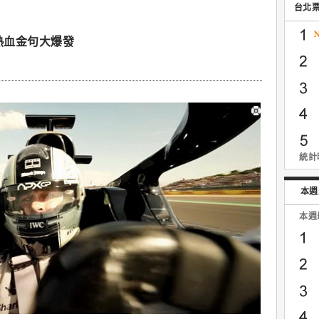
台北
熱血金句大爆發
統計時
本週
本週