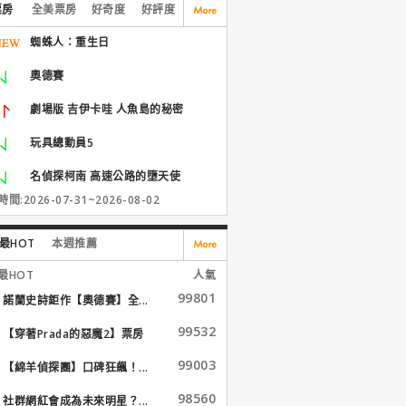
票房
全美票房
好奇度
好評度
蜘蛛人：重生日
奧德賽
劇場版 吉伊卡哇 人魚島的秘密
玩具總動員5
名偵探柯南 高速公路的墮天使
間:2026-07-31~2026-08-02
最HOT
本週推薦
最HOT
人氣
99801
諾蘭史詩鉅作【奧德賽】全...
99532
【穿著Prada的惡魔2】票房
大...
99003
【綿羊偵探團】口碑狂飆！...
98560
社群網紅會成為未來明星？...