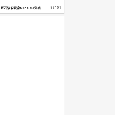
98101
巨石強森現身Met Gala穿裙
子...