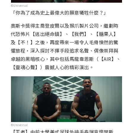
©Universal
「你為了成為史上最偉大的願意犧牲什麼？」
奧斯卡獎得主喬登皮爾以及猴爪製片公司，繼劃時
代恐怖片【逃出絕命鎮】、【我們】、【糖果人】
及【不！】之後，再度帶來一場令人毛骨悚然的驚
懼旅程，深入探討不擇手段追求名聲、偶像崇拜與
卓越的黑暗核心，其中包括馬龍韋恩斯（【AIR】、
【靈魂心聲】）震撼人心的精彩演出。
©Universal
【王者】由前大學美式足球外接手泰瑞克懷瑟斯