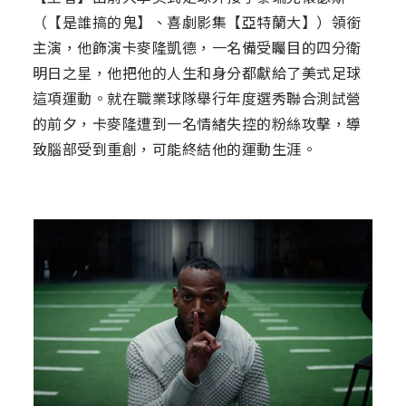
（【是誰搞的鬼】、喜劇影集【亞特蘭大】）領銜
主演，他飾演卡麥隆凱德，一名備受矚目的四分衛
明日之星，他把他的人生和身分都獻給了美式足球
這項運動。就在職業球隊舉行年度選秀聯合測試營
的前夕，卡麥隆遭到一名情緒失控的粉絲攻擊，導
致腦部受到重創，可能終結他的運動生涯。