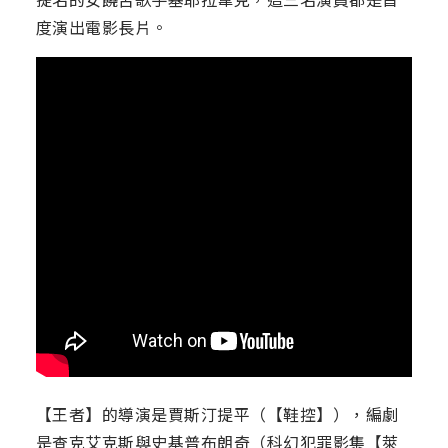
度演出電影長片。
【王者】的導演是賈斯汀提平（【鞋控】），編劇
是查克艾克斯與史基普布朗奇（科幻犯罪影集【萊