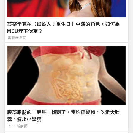
莎蒂辛克在【蜘蛛人：重生日】中演的角色，如何為
MCU埋下伏筆？
電影新星聞
腹部脂肪的「剋星」找到了，常吃這幾物，吃走大肚
囊，瘦出小蠻腰
PR・新素簡