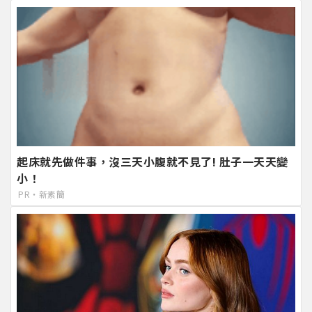
起床就先做件事，沒三天小腹就不見了! 肚子一天天變
小！
PR・新素簡