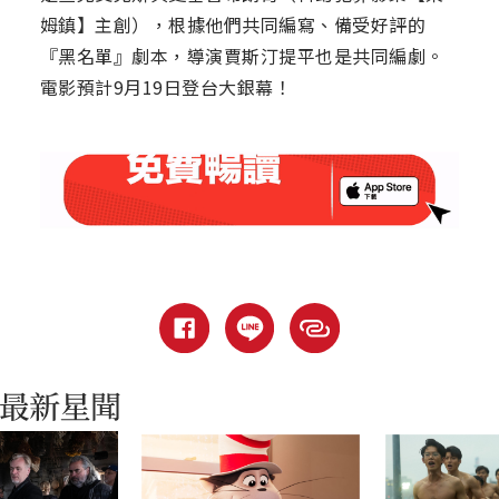
姆鎮】主創），根據他們共同編寫、備受好評的
『黑名單』劇本，導演賈斯汀提平也是共同編劇。
電影預計9月19日登台大銀幕！