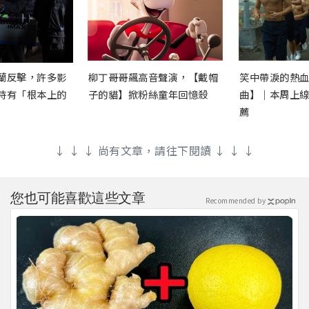
蘭反擊，許多影
柳丁哥哥飆高音聲演，【戴帽
笑中帶淚的熱
時有「根本上的
子的貓】掀粉絲童年回憶殺
曲】｜本周上
薦
↓ ↓ ↓ 尚有文章，請往下閱讀 ↓ ↓ ↓
您也可能喜歡這些文章
Recommended by