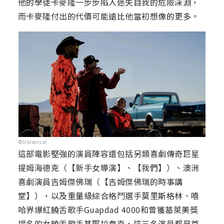
他的學徒卡麥隆一步步陷入迷失自我的危險深淵，
而卡麥隆付出的代價可能遠比他當初想像的更多。
©Universal
這部電影堅強的演員陣容還包括另類喜劇傳奇巨星
提姆海德克（【新手女導演】、【我們】）、澳洲
喜劇演員吉姆傑佛瑞（【吉姆傑佛瑞的時事講
堂】），以及重量級綜合格鬥選手莫里斯格林、嘻
哈界爆紅饒舌歌手Guapdad 4000和曾獲葛萊美獎
提名的女饒舌歌手基耶拉韋克，這三名演員都是首