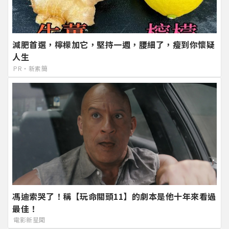
減肥首選，檸檬加它，堅持一週，腰細了，瘦到你懷疑
人生
PR・新素簡
馮迪索哭了！稱【玩命關頭11】的劇本是他十年來看過
最佳！
電影新星聞