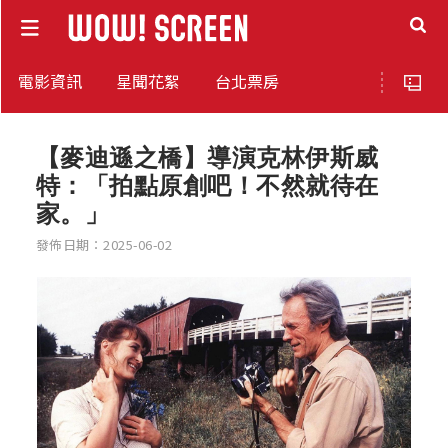
電影資訊
星聞花絮
台北票房
【麥迪遜之橋】導演克林伊斯威
特：「拍點原創吧！不然就待在
家。」
發佈日期：2025-06-02