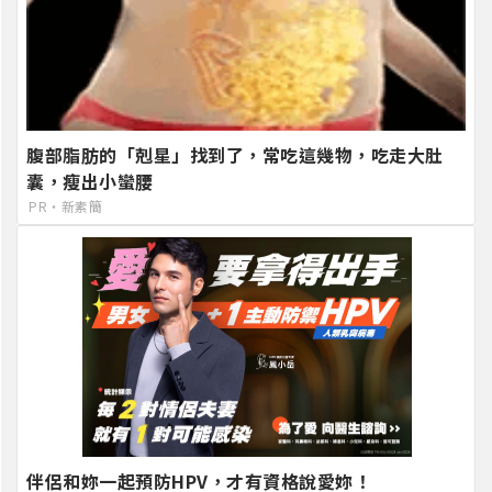
腹部脂肪的「剋星」找到了，常吃這幾物，吃走大肚
囊，瘦出小蠻腰
PR・新素簡
伴侶和妳一起預防HPV，才有資格說愛妳！