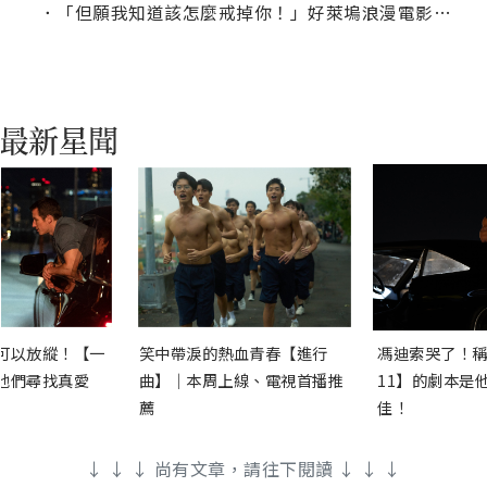
．
「但願我知道該怎麼戒掉你！」好萊塢浪漫電影對白50句
可以放縱！【一
笑中帶淚的熱血青春【進行
馮迪索哭了！稱
他們尋找真愛
曲】｜本周上線、電視首播推
11】的劇本是
薦
佳！
↓ ↓ ↓ 尚有文章，請往下閱讀 ↓ ↓ ↓