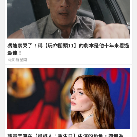
馮迪索哭了！稱【玩命關頭11】的劇本是他十年來看過
最佳！
電影新星聞
莎蒂辛克在【蜘蛛人：重生日】中演的角色，如何為