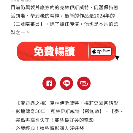
©Warner Bros
目前仍與製片廠簽約的克林伊斯威特，仍舊保持著
活到老、學到老的精神，最新的作品是2024年的
【二號陪審員】，除了擔任導演，他也是本片的監
製之一。
．
【麥迪遜之橋】克林伊斯威特、梅莉史翠普譜影史最刻骨銘心的愛戀
．
影壇傳奇50年！克林伊斯威特【殺無赦】、【麥迪遜之橋】重返大銀幕
．
哭點再高也失守！那些最好哭的電影
．
必哭經典！這些電影讓人好好哭