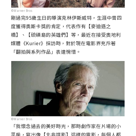
©Warner Bros
剛過完95歲生日的導演克林伊斯威特，生涯中曾四
度獲得奧斯卡獎的肯定，代表作有【麥迪遜之
橋】、【硫磺島的英雄們】等，最近在接受奧地利
媒體《Kurier》採訪時，對於現在電影界充斥著
「翻拍與系列作品」表達惋惜。
©Warner Bros
「我懷念過去的美好時光，那時劇作家在片場的小
平房，寫出像【北非諜影】這樣的電影，每個人都