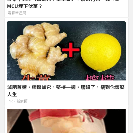
MCU埋下伏筆？
電影新星聞
減肥首選，檸檬加它，堅持一週，腰細了，瘦到你懷疑
人生
PR・新素簡