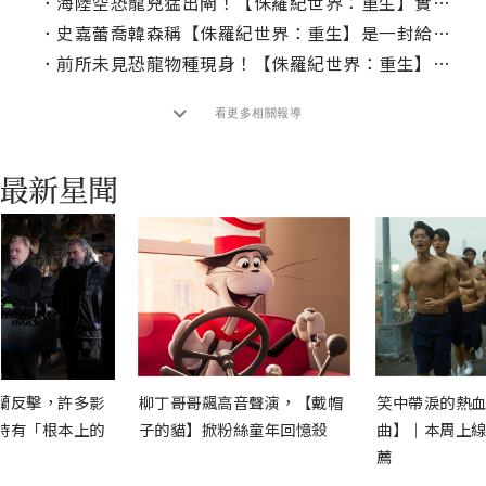
．
海陸空恐龍兇猛出閘！【侏羅紀世界：重生】實景拍攝打造極致臨場感
．
史嘉蕾喬韓森稱【侏羅紀世界：重生】是一封給史蒂芬史匹柏的情書！
．
前所未見恐龍物種現身！【侏羅紀世界：重生】全新終極版預告震撼曝光！
看更多相關報導
蘭反擊，許多影
柳丁哥哥飆高音聲演，【戴帽
笑中帶淚的熱血
時有「根本上的
子的貓】掀粉絲童年回憶殺
曲】｜本周上線
薦