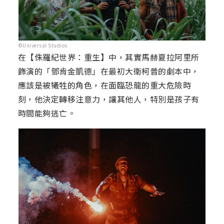
©Universal Studios
在【侏羅紀世界：重生】中，其實馬赫夏拉阿里所
飾演的「鄧肯金凱德」在最初大衛柯普的劇本中，
應該是被犧牲的角色，在面臨恐龍的重大危險時
刻，他決定轉移注意力，讓其他人，特別是孩子有
時間能夠逃亡。