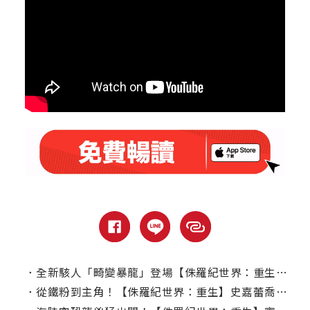
．
全新駭人「畸變暴龍」登場【侏羅紀世界：重生】｜本周上線、電視首播推薦
．
從鐵粉到主角！【侏羅紀世界：重生】史嘉蕾喬韓森毛遂自薦終於圓夢