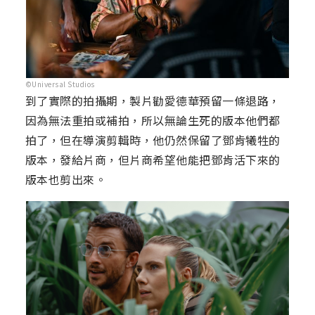
©Universal Studios
到了實際的拍攝期，製片勸愛德華預留一條退路，
因為無法重拍或補拍，所以無論生死的版本他們都
拍了，但在導演剪輯時，他仍然保留了鄧肯犧牲的
版本，發給片商，但片商希望他能把鄧肯活下來的
版本也剪出來。