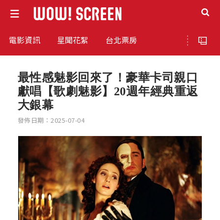
電影資訊
星聞花絮
台北票房
最性感魅影回來了！豪華卡司親口
獻唱【歌劇魅影】20週年經典重返
大銀幕
發佈日期：2025-07-04