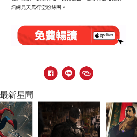
訊請見天馬行空粉絲團。