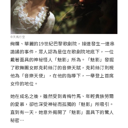
©天馬行空
絢爛、華麗的19世紀巴黎歌劇院，接連發生一連串
詭譎的事件，眾人認為是住在歌劇院地底下，一位
戴著面具的神祕怪人「魅影」所為。「魅影」發掘
了歌舞團女郎克莉絲汀的音樂天賦，克莉絲汀則視
他為「音樂天使」，在他的指導下，一舉登上首席
女伶的地位。
她在成名之後，雖然受到青梅竹馬、年輕貴族勞爾
的愛慕，卻也深受神祕而孤獨的「魅影」所吸引。
直到有一天，她意外揭開了「魅影」面具下的驚人
秘密…