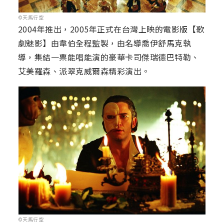
©天馬行空
2004年推出，2005年正式在台灣上映的電影版【歌
劇魅影】由韋伯全程監製，由名導喬伊舒馬克執
導，集結一票能唱能演的豪華卡司傑瑞德巴特勒、
艾美羅森、派翠克威爾森精彩演出。
©天馬行空