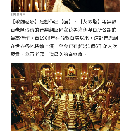
©天馬行空
【歌劇魅影】是創作出【貓】、【艾薇塔】等無數
百老匯傳奇的音樂劇巨匠安德魯洛伊韋伯所公認的
最高傑作。自1986年在倫敦首演以來，這部音樂劇
在世界各地持續上演，至今已有超過1億6千萬人次
觀賞，為百老匯上演最久的音樂劇。