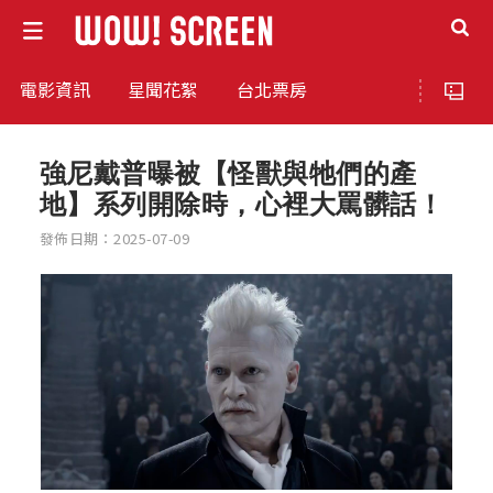
電影資訊
星聞花絮
台北票房
強尼戴普曝被【怪獸與牠們的產
地】系列開除時，心裡大罵髒話！
發佈日期：2025-07-09