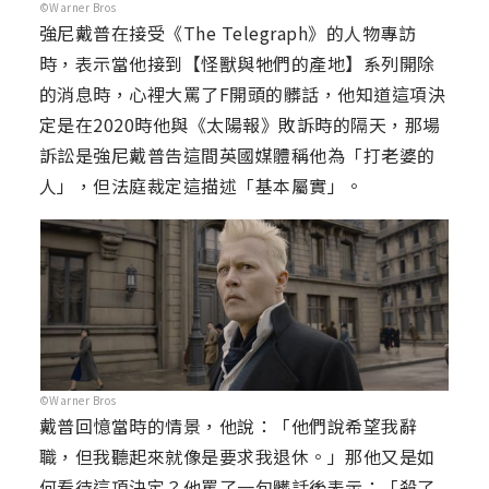
©Warner Bros
強尼戴普在接受《The Telegraph》的人物專訪
時，表示當他接到【怪獸與牠們的產地】系列開除
的消息時，心裡大罵了F開頭的髒話，他知道這項決
定是在2020時他與《太陽報》敗訴時的隔天，那場
訴訟是強尼戴普告這間英國媒體稱他為「打老婆的
人」，但法庭裁定這描述「基本屬實」。
©Warner Bros
戴普回憶當時的情景，他說：「他們說希望我辭
職，但我聽起來就像是要求我退休。」那他又是如
何看待這項決定？他罵了一句髒話後表示：「殺了