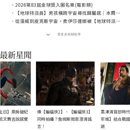
．
2026第83屆金球獎入圍名單(電影類)
．
【地球特派員】男孩橫跨宇宙尋找歸屬感｜本周上線、電視首播推薦
．
從漫威到皮克斯宇宙，柔伊莎達娜被【地球特派員】感動決定獻聲
看更多相關報導
生日】票房破紀
傳【蝙蝠俠2】、【蝙蝠俠3】
黑澤清首部時代
凱文費吉說感覺
同時拍攝？詹姆斯岡恩澄清謠
牢城】結合戰國
言！
謎