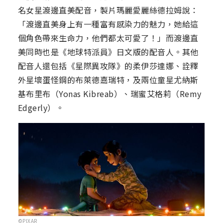
名女星渡邊直美配音，製片瑪麗愛麗絲德拉姆說：
「渡邊直美身上有一種富有感染力的魅力，她給這
個角色帶來生命力，他們都太可愛了！」而渡邊直
美同時也是《地球特派員》日文版的配音人。其他
配音人還包括《星際異攻隊》的柔伊莎達娜、詮釋
外星壞蛋怪鋼的布萊德嘉瑞特，及兩位童星尤納斯
基布里布（Yonas Kibreab）、瑞蜜艾格莉（Remy
Edgerly）。
©PIXAR