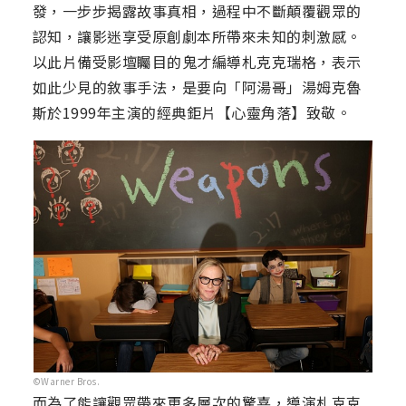
發，一步步揭露故事真相，過程中不斷顛覆觀眾的
認知，讓影迷享受原創劇本所帶來未知的刺激感。
以此片備受影壇矚目的鬼才編導札克克瑞格，表示
如此少見的敘事手法，是要向「阿湯哥」湯姆克魯
斯於1999年主演的經典鉅片【心靈角落】致敬。
©Warner Bros.
而為了能讓觀眾帶來更多層次的驚喜，導演札克克