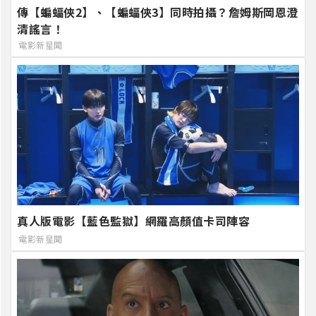
傳【蝙蝠俠2】、【蝙蝠俠3】同時拍攝？詹姆斯岡恩澄
清謠言！
電影新星聞
真人版電影【藍色監獄】網羅高顏值卡司陣容
電影新星聞