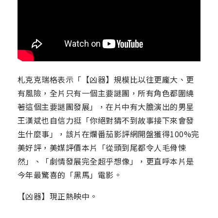
札克克瑞格表示「【凶器】規模比以往更龐大、更
有風險，全片只有一個主要謎團，所有角色都圍繞
著這個主要謎團發展」，在片中有大膽演出的男星
王漢斌也自信力挺「你絕對猜不到故事接下來會發
生什麼事」，該片在爛番茄影評網開盤獲得100%完
美好評，美媒評價本片「從頭到尾都令人毛骨悚
然」、「劇情發展完全超乎想像」，更直呼本片是
今年最驚喜的「黑馬」電影。
【凶器】現正熱映中。