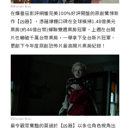
©Warner Bros.
在爛番茄影評網獲完美100%好評開盤的原創驚悚新
作【凶器】，憑藉爆棚口碑在全球橫掃1.48億美元
票房(約44億台幣)蟬聯雙週票房冠軍，上週在台開
片也嚇破千萬台幣票房，一舉拿下全台新片冠軍，
更創下今年度原創恐怖片最高開片票房紀錄！
©Warner Bros.
最令觀眾驚豔的莫過於【凶器】以多位角色視角出