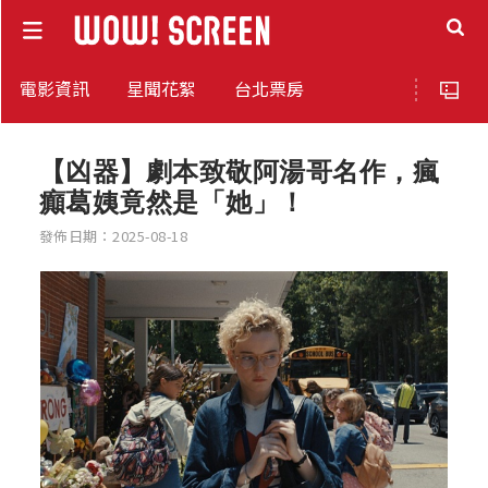
電影資訊
星聞花絮
台北票房
【凶器】劇本致敬阿湯哥名作，瘋
癲葛姨竟然是「她」！
發佈日期：2025-08-18