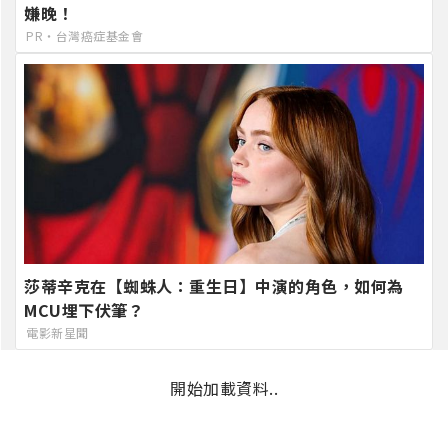
嫌晚！
PR・台灣癌症基金會
莎蒂辛克在【蜘蛛人：重生日】中演的角色，如何為
MCU埋下伏筆？
電影新星聞
開始加載資料..