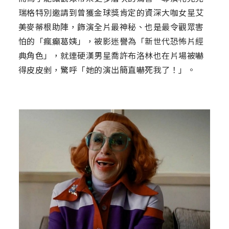
瑞格特別邀請到曾獲金球獎肯定的資深大咖女星艾
美麥蒂根助陣，飾演全片最神秘、也是最令觀眾害
怕的「瘋癲葛姨」，被影迷譽為「新世代恐怖片經
典角色」，就連硬漢男星喬許布洛林也在片場被嚇
得皮皮剉，驚呼「她的演出簡直嚇死我了！」。