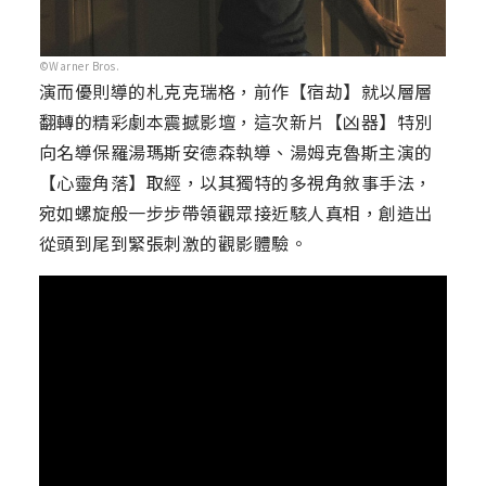
©Warner Bros.
演而優則導的札克克瑞格，前作【宿劫】就以層層
翻轉的精彩劇本震撼影壇，這次新片【凶器】特別
向名導保羅湯瑪斯安德森執導、湯姆克魯斯主演的
【心靈角落】取經，以其獨特的多視角敘事手法，
宛如螺旋般一步步帶領觀眾接近駭人真相，創造出
從頭到尾到緊張刺激的觀影體驗。