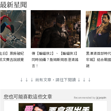
生日】票房破紀
傳【蝙蝠俠2】、【蝙蝠俠3】
黑澤清首部時代
凱文費吉說感覺
同時拍攝？詹姆斯岡恩澄清謠
牢城】結合戰國
言！
謎
↓ ↓ ↓ 尚有文章，請往下閱讀 ↓ ↓ ↓
您也可能喜歡這些文章
Recommended by