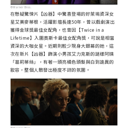
©Warner Bros.
在懸疑驚悚片【凶器】中驚喜登場的好萊塢資深女
星艾美麥蒂根，活躍影壇長達50年，曾以戲劇演出
獲得金球獎最佳女配角，也曾因【Twice in a
Lifetime】入圍奧斯卡最佳女配角獎，可說是相當
資深的大咖女星。近期則較少現身大銀幕的她，這
次在新片【凶器】飾演小男孩艾力克斯的謎樣阿姨
「葛莉蒂絲」，有著一頭亮橘色頭髮與白到詭異的
妝容，整個人散發出極度不詳的氛圍。
©Warner Bros.