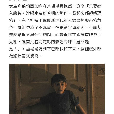
女主角茱莉亞加納在片場毛骨悚然，分享「只要她
入戲後，連喝水這麼普通的動作，看起來都超級恐
怖」，完全打造出屬於新世代的大銀幕經典恐怖角
色。劇組更為了不暴雷，在電影宣傳期間，不讓艾
美麥蒂根參與任何訪問，而是直接在國際首映會上
亮相，讓首批看完電影的影迷高呼「居然是
她！」，當場驚訝到下巴都快掉下來，戲裡戲外都
為影迷帶來驚喜。