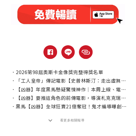
．
2026第98屆奧斯卡金像獎完整得獎名單
．
「工人皇帝」傳記電影【史普林斯汀：走出虛無】｜本周上線、電視首播推薦
．
【凶器】年度黑馬懸疑驚悚神作｜本周上線、電視首播推薦
．
【凶器】要推這角色的前傳電影，導演札克克瑞格證實了！
．
黑馬【凶器】全球狂賣21億奪冠！鬼才編導曝創作真心話
看更多相關報導