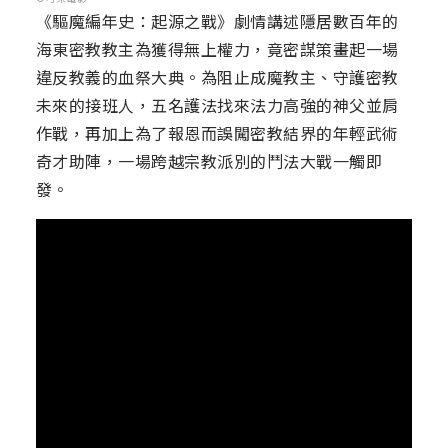
《驅魔編年史：起源之戰》劇情講述隱居數百年的
海東密教教主為獲得無上權力，竟密謀策畫起一場
違反教義的血祭大典。為阻止成魔教主、守護密教
未來的接班人，五名護法找來法力高強的神父並肩
作戰，再加上為了報恩而誤闖密教結界的年輕武術
奇才助陣，一場跨越宗教派別的鬥法大戰一觸即
發。