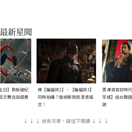
生日】票房破紀
傳【蝙蝠俠2】、【蝙蝠俠3】
黑澤清首部時代
凱文費吉說感覺
同時拍攝？詹姆斯岡恩澄清謠
牢城】結合戰國
言！
謎
↓ ↓ ↓ 尚有文章，請往下閱讀 ↓ ↓ ↓