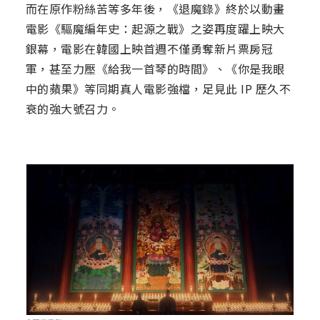
而在原作粉絲苦等多年後，《退魔錄》終於以動畫
電影《驅魔編年史：起源之戰》之姿再度躍上映大
銀幕，電影在韓國上映首週不僅勇奪新片票房冠
軍，甚至力壓《給我一首琴的時間》、《你是我眼
中的蘋果》等同期真人電影強檔，足見此 IP 歷久不
衰的強大號召力。