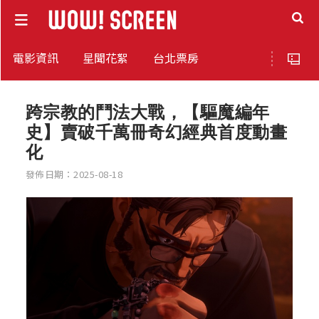
電影資訊
星聞花絮
台北票房
跨宗教的鬥法大戰，【驅魔編年
史】賣破千萬冊奇幻經典首度動畫
化
發佈日期：2025-08-18