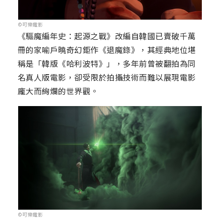
©可樂電影
《驅魔編年史：起源之戰》改編自韓國已賣破千萬
冊的家喻戶曉奇幻鉅作《退魔錄》，其經典地位堪
稱是「韓版《哈利波特》」，多年前曾被翻拍為同
名真人版電影，卻受限於拍攝技術而難以展現電影
龐大而絢爛的世界觀。
©可樂電影