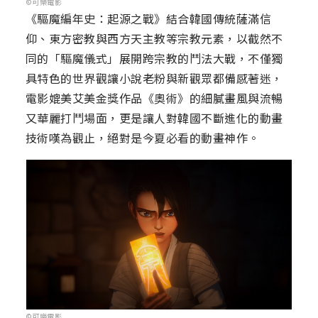
©可樂電影
《驅魔編年史：起源之戰》結合韓國傳統薩滿信
仰、東方密教與西方天主教等宗教元素，以截然不
同的「驅魔儀式」展開跨宗教的鬥法大戰，不僅獨
具特色的世界觀讓小說老粉與新觀眾都備感著迷，
電影媲美艾美金獎作品《奧術》的細膩畫風與流暢
又華麗打鬥場面，更是讓人對韓國不斷進化的動畫
技術嘆為觀止，絕對是今夏必看的動畫神作。
©可樂電影