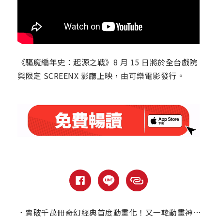
《驅魔編年史：起源之戰》8 月 15 日將於全台戲院
與限定 SCREENX 影廳上映，由可樂電影發行。
．
賣破千萬冊奇幻經典首度動畫化！又一韓動畫神作【驅魔編年史】上映勇奪新片冠軍