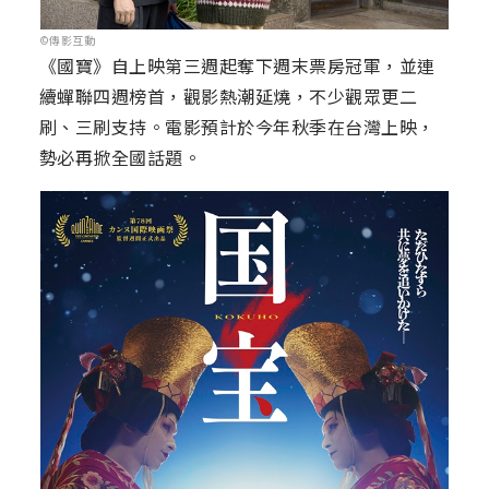
©傳影互動
《國寶》自上映第三週起奪下週末票房冠軍，並連
續蟬聯四週榜首，觀影熱潮延燒，不少觀眾更二
刷、三刷支持。電影預計於今年秋季在台灣上映，
勢必再掀全國話題。