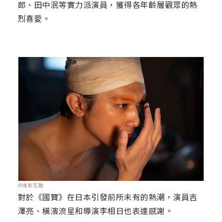
郎、田中泯等實力派演員，獲得各年齡層觀眾的熱
烈喜愛。
©傳影互動
對於《國寶》在日本引發前所未有的熱潮，演員吉
澤亮、橫濱流星和導演李相日也表達感謝。