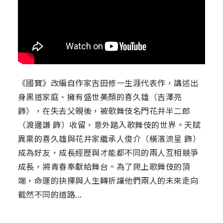
《國寶》改編自作家吉田修一生涯代表作，講述出
身黑道家庭、擁有盛世美顏的喜久雄（吉澤亮
飾），在失去父親後，被歌舞伎名門花井半二郎
（渡邊謙 飾）收留，意外踏入歌舞伎的世界。天賦
異稟的喜久雄與花井家繼承人俊介（橫濱流星 飾）
成為好友，成長經歷與才能都不同的兩人互相競爭
成長，將青春奉獻給舞台。為了爬上歌舞伎的頂
端，命運的抉擇與人生轉折讓他們兩人的未來走向
截然不同的道路...