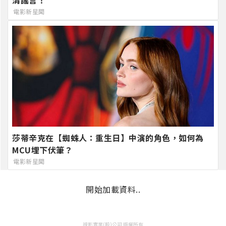
清謠言！
電影新星聞
莎蒂辛克在【蜘蛛人：重生日】中演的角色，如何為
MCU埋下伏筆？
電影新星聞
開始加載資料..
視影實業(股)公司 版權所有