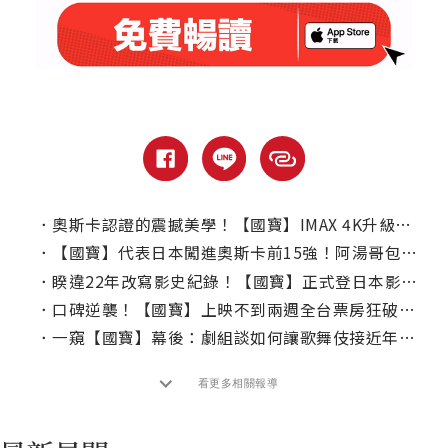
．
奧斯卡認證的震撼美學！【國寶】IMAX 4K升級版華麗登台
．
【國寶】代表日本闖進奧斯卡前15強！阿湯哥包場力挺：一定要在大銀幕看
．
睽違22年改寫影史紀錄！【國寶】正式登日本影史真人電影票房冠軍
．
口碑逆襲！【國寶】上映不到兩週全台票房狂破1210萬！
．
一窺【國寶】幕後：劇組談如何讓歌舞伎接近年輕世代？
看更多相關報導