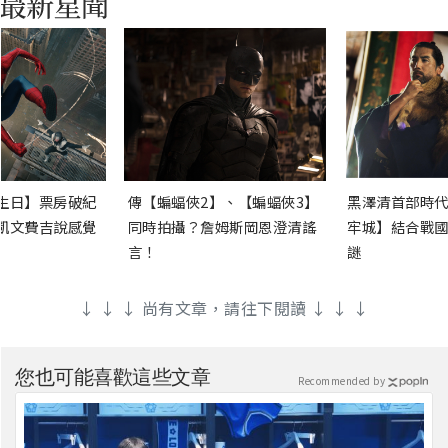
生日】票房破紀
傳【蝙蝠俠2】、【蝙蝠俠3】
黑澤清首部時代
凱文費吉說感覺
同時拍攝？詹姆斯岡恩澄清謠
牢城】結合戰國
言！
謎
↓ ↓ ↓ 尚有文章，請往下閱讀 ↓ ↓ ↓
您也可能喜歡這些文章
Recommended by