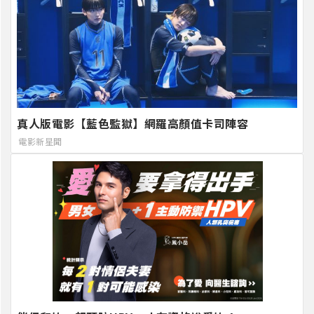
真人版電影【藍色監獄】網羅高顏值卡司陣容
電影新星聞