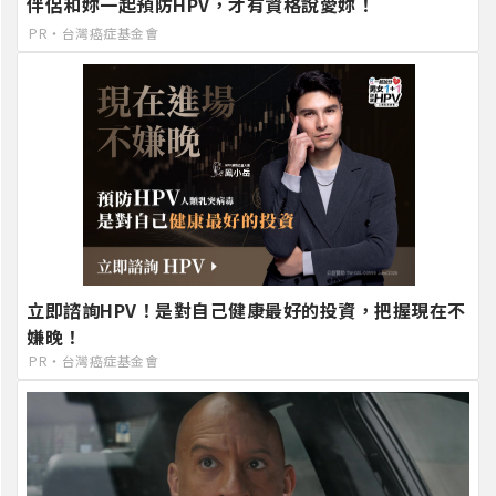
伴侶和妳一起預防HPV，才有資格說愛妳！
PR・台灣癌症基金會
立即諮詢HPV！是對自己健康最好的投資，把握現在不
嫌晚！
PR・台灣癌症基金會