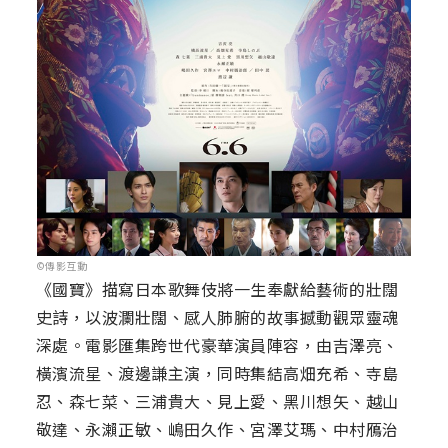
©傳影互動
《國寶》描寫日本歌舞伎將一生奉獻給藝術的壯闊
史詩，以波瀾壯闊、感人肺腑的故事撼動觀眾靈魂
深處。電影匯集跨世代豪華演員陣容，由吉澤亮、
橫濱流星、渡邊謙主演，同時集結高畑充希、寺島
忍、森七菜、三浦貴大、見上愛、黑川想矢、越山
敬達、永瀨正敏、嶋田久作、宮澤艾瑪、中村鴈治