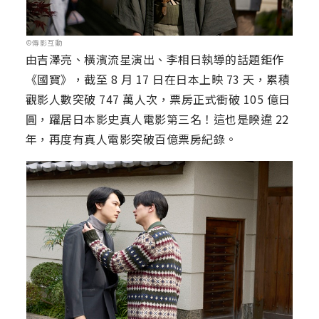
©傳影互動
由吉澤亮、橫濱流星演出、李相日執導的話題鉅作
《國寶》，截至 8 月 17 日在日本上映 73 天，累積
觀影人數突破 747 萬人次，票房正式衝破 105 億日
圓，躍居日本影史真人電影第三名！這也是睽違 22
年，再度有真人電影突破百億票房紀錄。