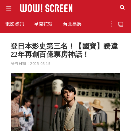
電影資訊
星聞花絮
台北票房
登日本影史第三名！【國寶】睽違
22年再創百億票房神話！
發佈日期：2025-08-19