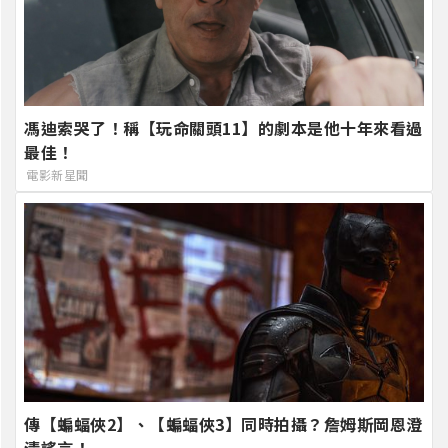
馮迪索哭了！稱【玩命關頭11】的劇本是他十年來看過
最佳！
電影新星聞
傳【蝙蝠俠2】、【蝙蝠俠3】同時拍攝？詹姆斯岡恩澄