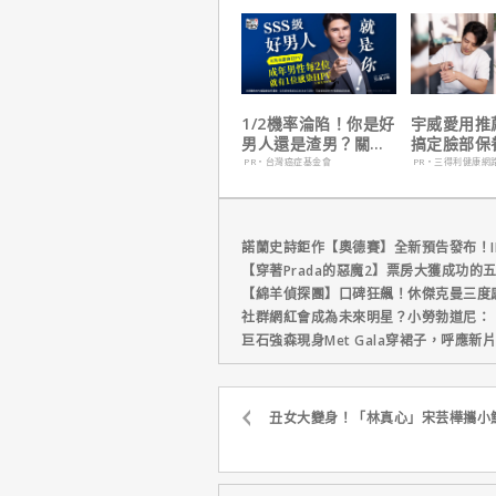
下伏筆？
1/2機率淪陷！你是好
宇威愛用推
男人還是渣男？關鍵
搞定臉部保
在這
只要$390
PR・台灣癌症基金會
PR・三得利健康網
諾蘭史詩鉅作【奧德賽】全新預告發布！I
【穿著Prada的惡魔2】票房大獲成功的
【綿羊偵探團】口碑狂飆！休傑克曼三度
社群網紅會成為未來明星？小勞勃道尼：
巨石強森現身Met Gala穿裙子，呼應
丑女大變身！「林真心」宋芸樺攜小