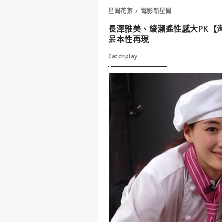
星聞花絮
電影新星聞
長澤雅美、綾瀨遙性感大PK【
呆本性再現
Catchplay