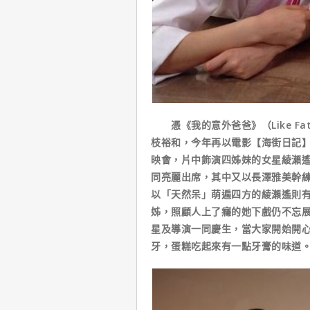
憑《我的意外爸爸》（Like Fath
枝裕和，今年再以電影【海街日記】（Ou
映會，片中飾演四姊妹的女星綾瀨
同亮麗出席，其中又以長澤雅美幹
以「天然呆」萌遍四方的綾瀨遙則
姊，照顧人上了癮的她下戲仍不忘展
星及導演一同慶生，當大家開始開
牙，蛋糕吃起來有一點牙膏的味道