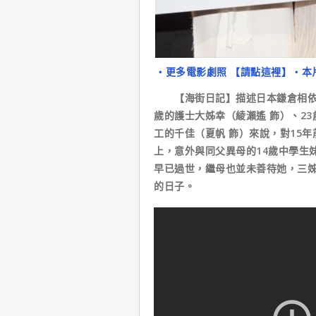
‧更多電影劇照 【請點這裡】
‧本
【海街日記】描述日本鎌倉相依為
歲的護士大姊幸（綾瀨遙 飾）、23
工的千佳（夏帆 飾）來說，對15
上，意外與同父異母的14歲中學生
早已過世，繼母也並未善待她，三
的日子。