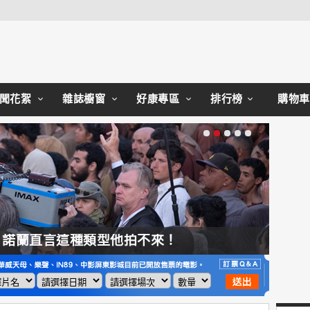
Close
聞花絮
雜誌櫥窗
好康專區
排行榜
購物車
，諾蘭直言這種類型他拍不來！