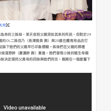
片介紹
命的三姊妹，某天收到父親突如其來的死訊，但對於29
歲的OL二姊佳乃（長澤雅美 飾）與20歲在體育用品店打
年前拋下她們的父親早已印象模糊。姊妹們在父親的葬禮
妹妹淺野鈴（廣瀨鈴 飾）重逢，她們發現小妹的親生母親
姊妹決定接同父異母的四妹與她們同住，展開在一個屋簷下