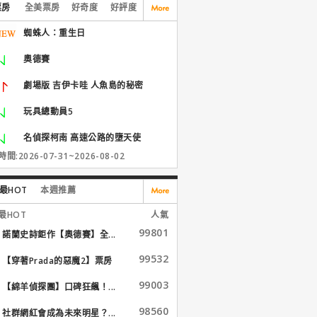
票房
全美票房
好奇度
好評度
蜘蛛人：重生日
奧德賽
劇場版 吉伊卡哇 人魚島的秘密
玩具總動員5
名偵探柯南 高速公路的墮天使
間:2026-07-31~2026-08-02
最HOT
本週推薦
最HOT
人氣
99801
諾蘭史詩鉅作【奧德賽】全...
99532
【穿著Prada的惡魔2】票房
大...
99003
【綿羊偵探團】口碑狂飆！...
98560
社群網紅會成為未來明星？...