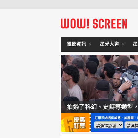
電影資訊
星光大道
星
如何交棒蜘蛛人？湯姆霍蘭：「我們有一個完整的計畫。」
拍過了科幻、史詩等類型