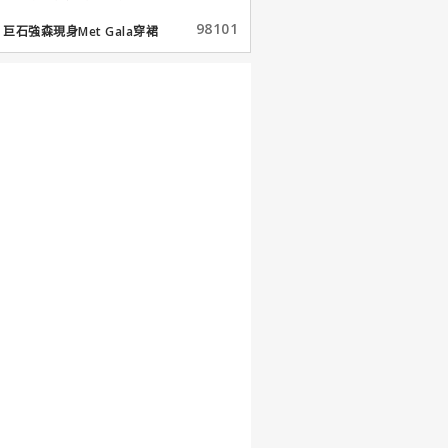
98101
巨石強森現身Met Gala穿裙
子...