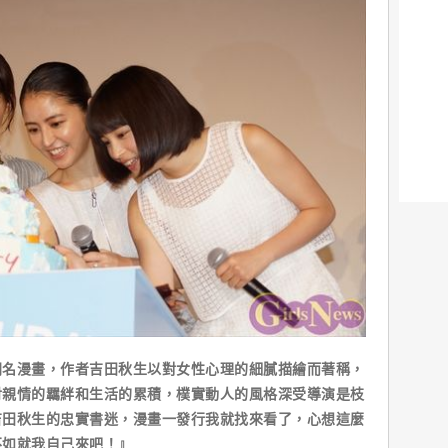
漫畫，作者吉田秋生以對女性心理的細膩描繪而著稱，
討親情的羈絆和生活的累積，樸實動人的風格深受導演是枝
吉田秋生的忠實書迷，漫畫一發行我就找來看了，心想這麼
不如就我自己來吧！』