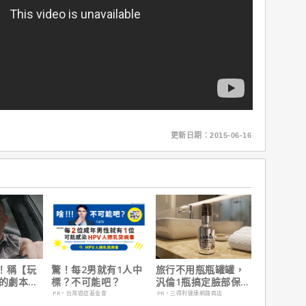
更新日期：2015-06-16
！稱【玩
驚！每2男就有1人中
旅行不用瓶瓶罐罐，
】的劇本是
標？不可能吧？
汎倫1瓶搞定臉部保
過最佳！
養！
PR・台灣癌症基金會
PR・三得利健康網路商店