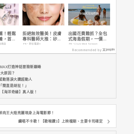
薦！輕鬆
拒絕無效醫美！皮膚
出國花費難抓？全包
養，首購
專科醫師大推：矽谷
式海島假期，一價搞
電波 X 讓肌膚由內而
定食宿玩樂，省錢更
路商店
PR・矽谷電波X
PR・Club Med Taiwan
外更強韌
省心！
Recommended by
MAX打造神話冒險新巔峰
五大原因？
感動落淚大讚超動人
「簡直是胡扯！」
新片【海洋奇緣】真人版！
鮮肉王大陸亮麗現身上海電影節！
續唱不卡歌！【歌喉讚3】上映檔期、主要卡司確定