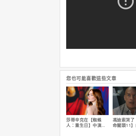
您也可能喜歡這些文章
莎蒂辛克在【蜘蛛
馮迪索哭了
人：重生日】中演的
命關頭11
角色，如何為MCU埋
他十年來看