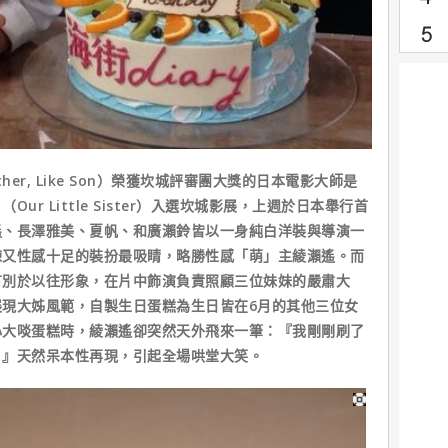
er, Like Son）榮獲坎城評審團大獎的日本電影大師是
r Little Sister）入選坎城影展，上週於日本舉行首
遙、長澤雅美、夏帆、和廣瀨鈴皆以一身純白洋裝與導演一
練又性感十足的裝扮最吸睛，略勝性感「萌」主綾瀨遙。而
有別於以往形象，在片中飾演負責照顧三位妹妹的嚴肅大
現大姊風範，自製生日蛋糕為生日皆在6月的其他三位女
心大啖蛋糕時，綾瀨遙卻突然天外飛來一筆：『我剛剛刷了
。』天然呆本性再現，引起全場哄堂大笑。