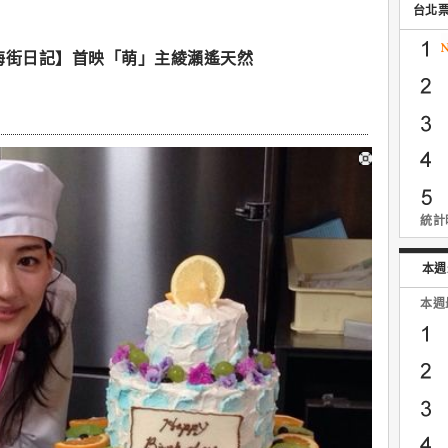
台北
海街日記】首映「萌」主綾瀨遙天然
統計時
本週
本週