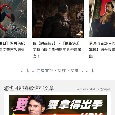
生日】票房破紀
傳【蝙蝠俠2】、【蝙蝠俠3】
黑澤清首部時代
凱文費吉說感覺
同時拍攝？詹姆斯岡恩澄清謠
牢城】結合戰國
言！
謎
↓ ↓ ↓ 尚有文章，請往下閱讀 ↓ ↓ ↓
您也可能喜歡這些文章
Recommended by