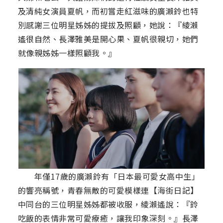
及清純女演員夏帆，而初嘗走紅滋味的廣瀨鈴也特
別感謝三位明星姊姊的提拔及照顧，她說：『綾瀨
遙很自然、長澤雅美是開心果、夏帆很親切，她們
就像親姊姊一樣照顧我。』
年僅17歲的廣瀨鈴有「日本最可愛女高中生」
的響亮稱號，青春無敵的可愛模樣連【海街日記】
中同台的三位明星姊姊都被收服，綾瀨遙說：『鈴
吃飯的表情非常可愛療癒，讓我印象深刻。』長澤