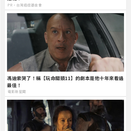
PR・台灣癌症基金會
馮迪索哭了！稱【玩命關頭11】的劇本是他十年來看過
最佳！
電影新星聞