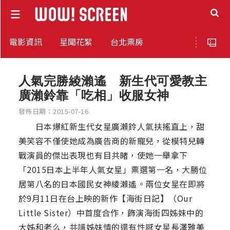
電影資訊
星聞花絮
台北票房
人氣完勝綾瀨遙 新生代可愛教主
廣瀨鈴靠「吃相」收服女神
發佈日期：2015-07-16
日本爆紅新生代女星廣瀨鈴人氣扶搖直上，甜
美笑容不僅使她成為廣告商的新寵兒，從模特兒轉
戰演員的傑出表現也有目共睹，使她一舉拿下
「2015日本上半年人氣女星」票選第一名，大勝位
居第八名的日本國民女神綾瀨遙。兩位女星在即將
於9月11日在台上映的新作【海街日記】（Our
Little Sister）中首度合作，飾演海街四姊妹中的
大姊和老么，共譜姊妹情的還有性感女星長澤雅美