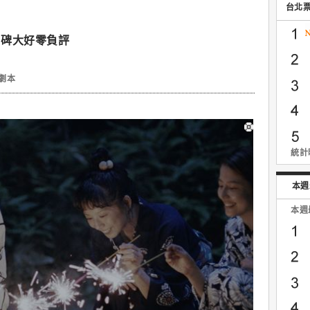
台北
口碑大好零負評
劇本
統計時
本週
本週