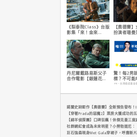
《梨泰院Class》台版
【奧德賽】
影集「來！金來
扮演者珊曼
號！」HBO Max熱血
心聲，已經
上線
戲！
丹尼爾戴路易斯父子
驚！每2男
合作電影【銀蓮花】
標？不可能
｜本周上線、電視首
PR・台灣癌症基金
播推薦
諾蘭史詩鉅作【奧德賽】全新預告發布！I
【穿著Prada的惡魔2】票房大獲成功的
【綿羊偵探團】口碑狂飆！休傑克曼三度
社群網紅會成為未來明星？小勞勃道尼：
巨石強森現身Met Gala穿裙子，呼應