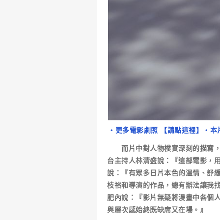
‧更多電影劇照 【請點這裡】
‧本
而片中對人物樸實深刻的描寫，也
台主持人林清盛說：『這部電影，
說：『有眾多日片本色的溫情、舒
枝裕和導演的作品，總有辦法讓我
肥內說：『影片無疑將漫畫中各個
與層次感始終既缺席又在場。』