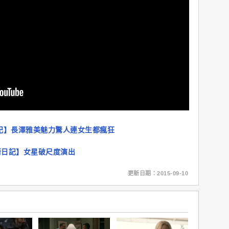
記】長澤雅美魅力驚人連女生都瘋狂
街日記】女星破尺度演出
更新日期：2015-09-10