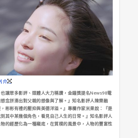
片介紹
讓眾多影評、媒體人大力稱讚，金鐘獎提名News98電
用想念拼湊出對父親的想像與了解。』知名影評人陳樂融
緩，彬彬有禮的壓抑與美德洋溢。』專欄作家米果說：『是
找到其中某幾個角色，看見自己人生的日常。』知名影評人
人物的經歷化為一種襯底，在質樸的風景中，人物的豐富性