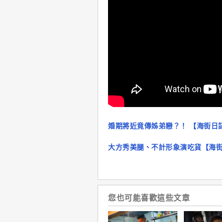
婚期將近竟傳姊弟戀？！ 【海街日
大方秀美腿、不計形象演吃貨【海
您也可能喜歡這些文章