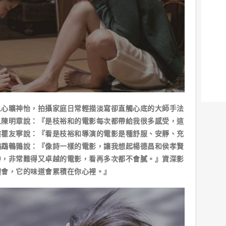
曠神怡，拍攝家庭日常輕描淡寫卻直觸心底的大師手法
人陳明章說：『是枝裕和的電影每次都帶給我很多感受，這
演瞿友寧說：『看是枝裕和導演的電影是種舒服、安靜、充
鸚鵡鵪鶉說：『像詩一樣的電影，讓我想起楊德昌和侯孝賢
中，非常難得又卓越的電影，看再多次都不會膩。』資深影
體會，它的味道會累積在你心裡。』