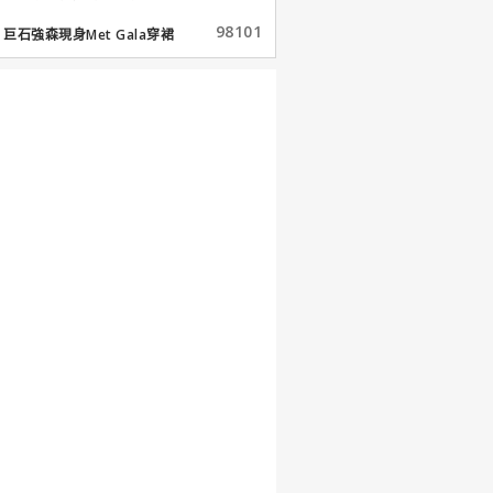
98101
巨石強森現身Met Gala穿裙
子...