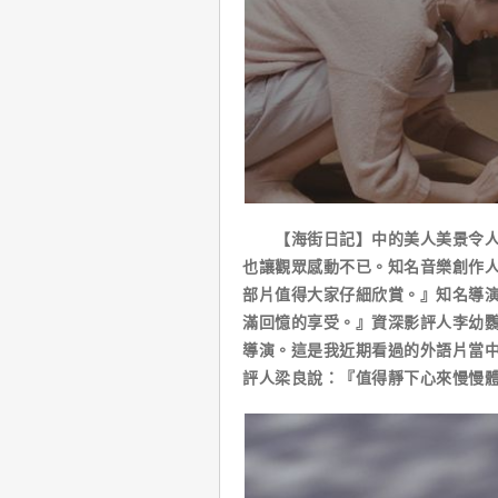
【海街日記】中的美人美景令人心
也讓觀眾感動不已。知名音樂創作
部片值得大家仔細欣賞。』知名導
滿回憶的享受。』資深影評人李幼
導演。這是我近期看過的外語片當
評人梁良說：『值得靜下心來慢慢