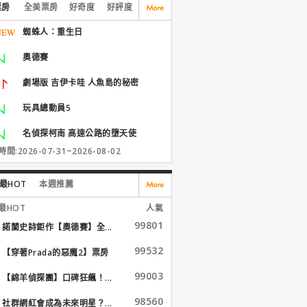
票房
全美票房
好奇度
好評度
蜘蛛人：重生日
奧德賽
劇場版 吉伊卡哇 人魚島的秘密
玩具總動員5
名偵探柯南 高速公路的墮天使
間:2026-07-31~2026-08-02
最HOT
本週推薦
最HOT
人氣
99801
諾蘭史詩鉅作【奧德賽】全...
99532
【穿著Prada的惡魔2】票房
大...
99003
【綿羊偵探團】口碑狂飆！...
98560
社群網紅會成為未來明星？...