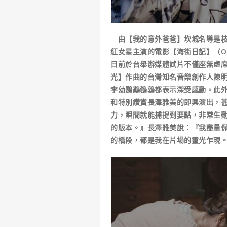
由【我的意外爸爸】坎城名導是枝
紅女星主演的電影【海街日記】（Our 
日前於台舉辦媒體試片不僅座無虛
光】作曲的台灣知名音樂創作人陳
李幼鸚鵡鵪鶉都表示深受感動。此
和特別讚賞長澤雅美的即興演出，
力，瞬間就能捕捉到要點，非常生
的版本。』長澤雅美說：『我盡量
的橋段，都是我在片場的靈光乍現