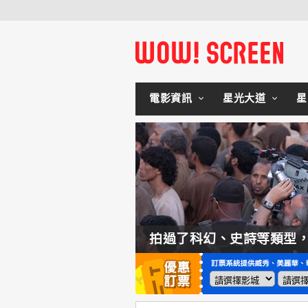
電影資訊
星光大道
星
如何交棒蜘蛛人？湯姆霍蘭：「我們有一個完整的計畫。」
拍過了科幻、史詩等類型