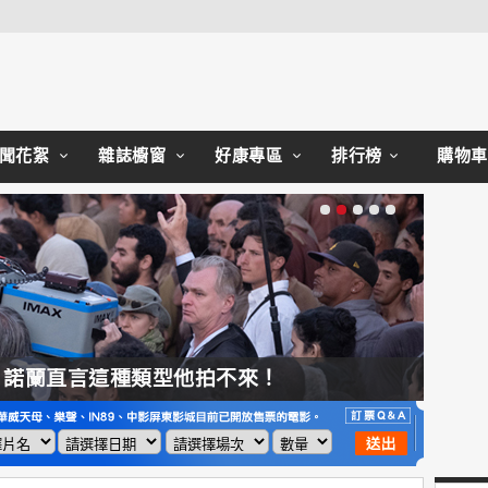
Close
聞花絮
雜誌櫥窗
好康專區
排行榜
購物車
，諾蘭直言這種類型他拍不來！