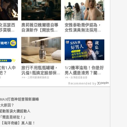
女巫瑟西
奧莉薇亞魏爾德自導
安雅泰勒喬伊認為，
莎莫頓曝
自演新作【開放性邀
女性演員無法採用方
一年沒接
請】大膽挑戰婚姻關
法演技的原因是？
係與慾望的界線
就有1人中
旅行不用瓶瓶罐罐，
1/2機率淪陷！你是好
吧？
汎倫1瓶搞定臉部保
男人還是渣男？關鍵
養！
在這
會
PR・三得利健康網路商店
PR・台灣癌症基金會
Recommended by
MAX打造神話冒險新巔峰
五大原因？
感動落淚大讚超動人
「簡直是胡扯！」
新片【海洋奇緣】真人版！