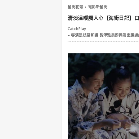
星聞花絮
電影新星聞
清淡溫暖觸人心【海街日記】
CatchPlay
● 導演是枝裕和讚 長澤雅美即興演出勝過