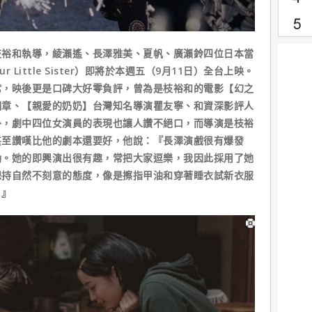
裕和執導，綾瀨遙、長澤雅美、夏帆、廣瀨鈴四位日本當
Little Sister）即將於本週五（9月11日）全台上映。
席，映後更是口碑大好零負評，曾為是枝裕和的電影【幻之
明章、【親愛的奶奶】台灣知名導演瞿友寧、和資深影評人
外，劇中四位女演員的表現也讓人讚不絕口，而導演是枝裕
甚至讚嘆比他的劇本還要好，他說：『長澤演戲很有爆發
動。她的即興演出很有趣，常把大家逗樂，我因此採用了她
保持自然不刻意的態度，像是擦指甲油和穿著睡衣試新衣服
。』