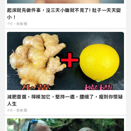
起床就先做件事，沒三天小腹就不見了! 肚子一天天變
小！
PR・新素簡
減肥首選，檸檬加它，堅持一週，腰細了，瘦到你懷疑
人生
PR・新素簡