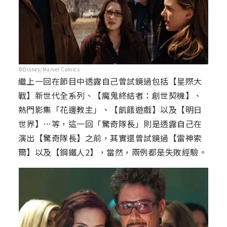
©Disney/Marvel Comics
繼上一回在節目中透露自己曾試鏡過包括【星際大
戰】新世代全系列、【魔鬼終結者：創世契機】、
熱門影集「花邊教主」、【飢餓遊戲】以及【明日
世界】…等，這一回「驚奇隊長」則是透露自己在
演出【驚奇隊長】之前，其實還曾試鏡過【雷神索
爾】以及【鋼鐵人2】，當然，兩例都是失敗經驗。