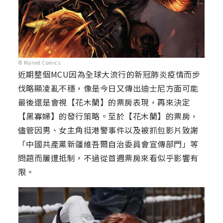
© Marvel Comics
近期整個MCU因為全球大流行的新冠肺炎疫情而步
伐略顯凌亂不穩，像是今日又傳出迪士尼方面可能
最後還是會視【花木蘭】的票房表現，再來決定
【黑寡婦】的發行策略。至於【花木蘭】的票房，
儘管因男、女主角挺港警事件以及被抓包影片致謝
「中國共產黨新疆維吾爾自治委員會宣傳部門」等
問題而屢遭抵制，不過從首週票房來看似乎影響有
限。