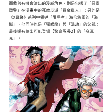
而戴普有機會演出的漫威角色，則是包括了「惡靈
戰警」在漫畫中的死敵反派「賞金獵人」；另外是
《X戰警》系列中領導「阻星者」海盜集團的「海
賊」，他同時也是「獨眼龍」與「浩劫」的父親；
最後還有傳出可能登場【驚奇隊長2】的「寇瓦
克」。