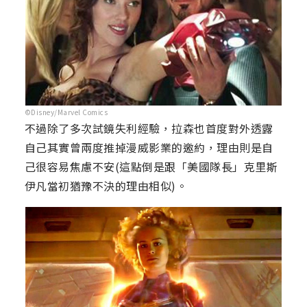
©Disney/Marvel Comics
不過除了多次試鏡失利經驗，拉森也首度對外透露
自己其實曾兩度推掉漫威影業的邀約，理由則是自
己很容易焦慮不安(這點倒是跟「美國隊長」克里斯
伊凡當初猶豫不決的理由相似)。