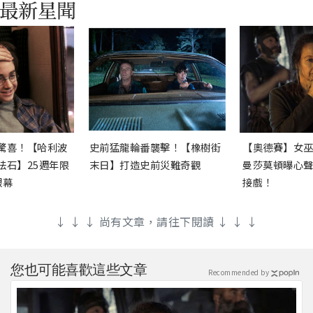
驚喜！【哈利波
史前猛龍輪番襲擊！【橡樹街
【奧德賽】女
法石】25週年限
末日】打造史前災難奇觀
曼莎莫頓曝心
銀幕
接戲！
↓ ↓ ↓ 尚有文章，請往下閱讀 ↓ ↓ ↓
您也可能喜歡這些文章
Recommended by