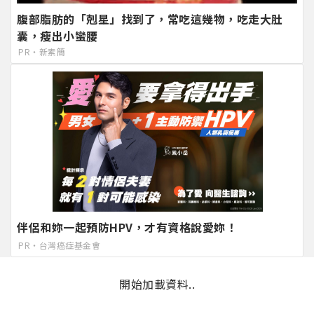
腹部脂肪的「剋星」找到了，常吃這幾物，吃走大肚
囊，瘦出小蠻腰
PR・新素簡
伴侶和妳一起預防HPV，才有資格說愛妳！
PR・台灣癌症基金會
開始加載資料..