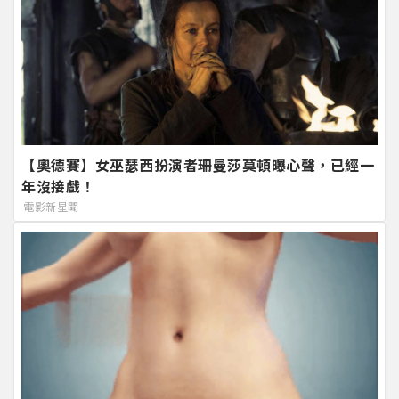
【奧德賽】女巫瑟西扮演者珊曼莎莫頓曝心聲，已經一
年沒接戲！
電影新星聞