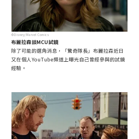
©Disney/Marvel Comics
布麗拉森談MCU試鏡
除了可能的選角消息，「驚奇隊長」布麗拉森近日
又在個人YouTube頻道上曝光自己曾經參與的試鏡
經驗。