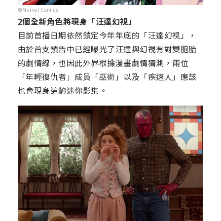
©Marvel Comics
2個全新角色將現身「汪達幻視」
目前首播日期依然鎖定今年年底的「汪達幻視」，
由於首支預告中已經曝光了汪達與幻視有對雙胞胎
的劇情線，也因此外界根據漫畫劇情猜測，兩位
「年輕復仇者」成員「巫術」以及「疾速人」應該
也會現身這齣迷你影集。