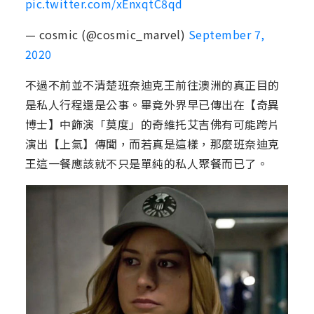
pic.twitter.com/xEnxqtC8qd
— cosmic (@cosmic_marvel)
September 7,
2020
不過不前並不清楚班奈迪克王前往澳洲的真正目的
是私人行程還是公事。畢竟外界早已傳出在【奇異
博士】中飾演「莫度」的奇維托艾吉佛有可能跨片
演出【上氣】傳聞，而若真是這樣，那麼班奈迪克
王這一餐應該就不只是單純的私人聚餐而已了。